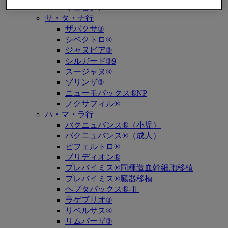
キュビシン®
サ・タ・ナ行
ザバクサ®
シベクトロ®
ジャヌビア®
シルガード®9
スージャヌ®
ゾリンザ®
ニューモバックス®NP
ノクサフィル®
ハ・マ・ラ行
バクニュバンス®（小児）
バクニュバンス®（成人）
ピフェルトロ®
ブリディオン®
プレバイミス®同種造血幹細胞移植
プレバイミス®臓器移植
ヘプタバックス®-Ⅱ
ラゲブリオ®
リベルサス®
リムパーザ®