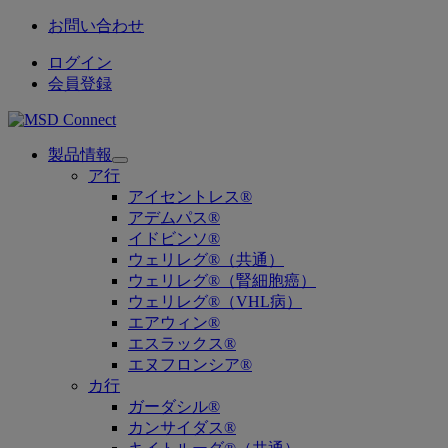
お問い合わせ
ログイン
会員登録
製品情報
Open
ア行
submenu
アイセントレス®
アデムパス®
イドビンソ®
ウェリレグ®（共通）
ウェリレグ®（腎細胞癌）
ウェリレグ®（VHL病）
エアウィン®
エスラックス®
エヌフロンシア®
カ行
ガーダシル®
カンサイダス®