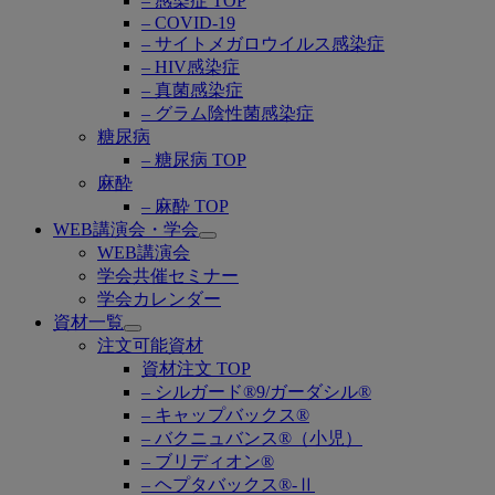
– 感染症 TOP
– COVID-19
– サイトメガロウイルス感染症
– HIV感染症
– 真菌感染症
– グラム陰性菌感染症
糖尿病
– 糖尿病 TOP
麻酔
– 麻酔 TOP
WEB講演会・学会
Open
WEB講演会
submenu
学会共催セミナー
学会カレンダー
資材一覧
Open
注文可能資材
submenu
資材注文 TOP
– シルガード®9/ガーダシル®
– キャップバックス®
– バクニュバンス®（小児）
– ブリディオン®
– ヘプタバックス®-Ⅱ