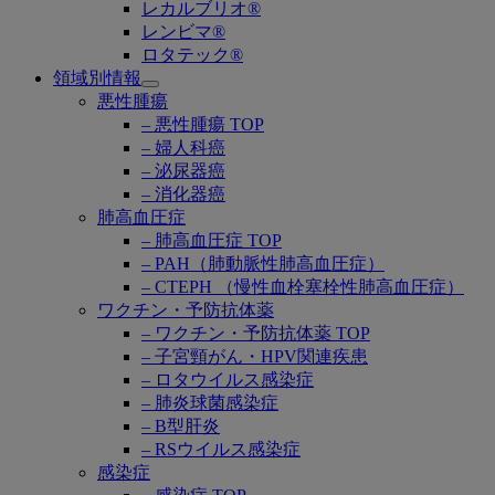
レカルブリオ®
レンビマ®
ロタテック®
領域別情報
Open
悪性腫瘍
submenu
– 悪性腫瘍 TOP
– 婦人科癌
– 泌尿器癌
– 消化器癌
肺高血圧症
– 肺高血圧症 TOP
– PAH（肺動脈性肺高血圧症）
– CTEPH （慢性血栓塞栓性肺高血圧症）
ワクチン・予防抗体薬
– ワクチン・予防抗体薬 TOP
– 子宮頸がん・HPV関連疾患
– ロタウイルス感染症
– 肺炎球菌感染症
– B型肝炎
– RSウイルス感染症
感染症