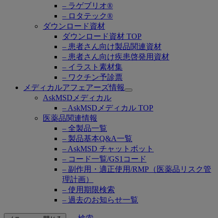
– ラゲブリオ®
– ロタテック®
ダウンロード資材
ダウンロード資材 TOP
– 患者さん向け製品関連資材
– 患者さん向け疾患啓発用資材
– イラスト素材集
– ワクチン予診票
メディカルアフェアーズ情報
Open
AskMSDメディカル
submenu
– AskMSDメディカル TOP
医薬品関連情報
– 全製品一覧
– 製品基本Q&A一覧
– AskMSD チャットボット
– コード一覧/GS1コード
– 副作用・適正使用/RMP（医薬品リスク管
理計画）
– 使用期限検索
– 過去のお知らせ一覧