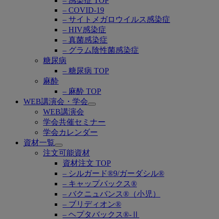
– 感染症 TOP
– COVID-19
– サイトメガロウイルス感染症
– HIV感染症
– 真菌感染症
– グラム陰性菌感染症
糖尿病
– 糖尿病 TOP
麻酔
– 麻酔 TOP
WEB講演会・学会
Open
WEB講演会
submenu
学会共催セミナー
学会カレンダー
資材一覧
Open
注文可能資材
submenu
資材注文 TOP
– シルガード®9/ガーダシル®
– キャップバックス®
– バクニュバンス®（小児）
– ブリディオン®
– ヘプタバックス®-Ⅱ