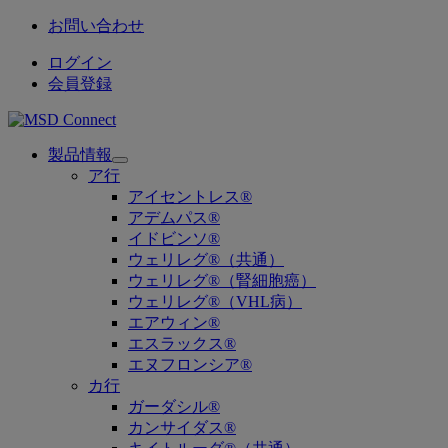
お問い合わせ
ログイン
会員登録
製品情報
Open
ア行
submenu
アイセントレス®
アデムパス®
イドビンソ®
ウェリレグ®（共通）
ウェリレグ®（腎細胞癌）
ウェリレグ®（VHL病）
エアウィン®
エスラックス®
エヌフロンシア®
カ行
ガーダシル®
カンサイダス®