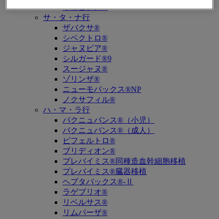
キュビシン®
サ・タ・ナ行
ザバクサ®
シベクトロ®
ジャヌビア®
シルガード®9
スージャヌ®
ゾリンザ®
ニューモバックス®NP
ノクサフィル®
ハ・マ・ラ行
バクニュバンス®（小児）
バクニュバンス®（成人）
ピフェルトロ®
ブリディオン®
プレバイミス®同種造血幹細胞移植
プレバイミス®臓器移植
ヘプタバックス®-Ⅱ
ラゲブリオ®
リベルサス®
リムパーザ®