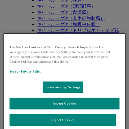
キイトルーダ®（共通）
キイトルーダ®（頭頸部癌）
キイトルーダ®（食道癌）
キイトルーダ®（非小細胞肺癌）
キイトルーダ®（胸膜中皮腫）
キイトルーダ®（トリプルネガティブ乳
癌）
キイトルーダ®（胃癌）
This Site Uses Cookies and Your Privacy Choice Is Important to Us
キイトルーダ®（胆道癌）
We suggest you choose Customize my Settings to make your individualized
キイトルーダ®（腎細胞癌）
choices. Accept Cookies means that you are choosing to accept third-party
キイトルーダ®（尿路上皮癌）
Cookies and that you understand this choice.
キイトルーダ®（子宮体癌）
See our Privacy Policy
キイトルーダ®（子宮頸癌）
キイトルーダ®（悪性黒色腫）
キイトルーダ®（古典的ホジキンリンパ
Customize my Settings
腫）
キイトルーダ®（原発性縦隔大細胞型B細胞
リンパ腫（PMBCL））
Accept Cookies
キイトルーダ®（MSI-High固形癌）
キイトルーダ®（MSI-High結腸・直腸癌）
Reject Cookies
キイトルーダ®（TMB-High固形癌）
キャップバックス®