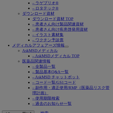
– ラゲブリオ®
– ロタテック®
ダウンロード資材
ダウンロード資材 TOP
– 患者さん向け製品関連資材
– 患者さん向け疾患啓発用資材
– イラスト素材集
– ワクチン予診票
メディカルアフェアーズ情報
Open
AskMSDメディカル
submenu
– AskMSDメディカル TOP
医薬品関連情報
– 全製品一覧
– 製品基本Q&A一覧
– AskMSD チャットボット
– コード一覧/GS1コード
– 副作用・適正使用/RMP（医薬品リスク管
理計画）
– 使用期限検索
– 過去のお知らせ一覧