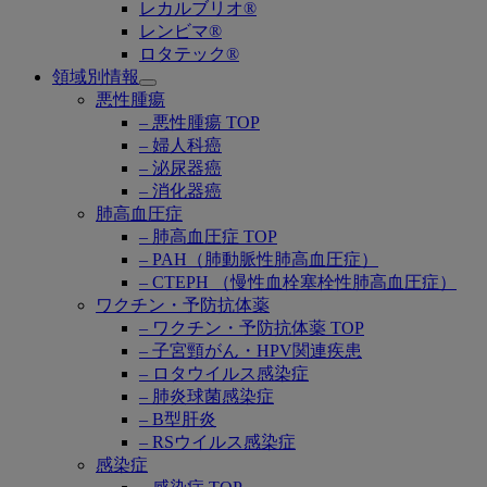
レカルブリオ®
レンビマ®
ロタテック®
領域別情報
Open
悪性腫瘍
submenu
– 悪性腫瘍 TOP
– 婦人科癌
– 泌尿器癌
– 消化器癌
肺高血圧症
– 肺高血圧症 TOP
– PAH（肺動脈性肺高血圧症）
– CTEPH （慢性血栓塞栓性肺高血圧症）
ワクチン・予防抗体薬
– ワクチン・予防抗体薬 TOP
– 子宮頸がん・HPV関連疾患
– ロタウイルス感染症
– 肺炎球菌感染症
– B型肝炎
– RSウイルス感染症
感染症