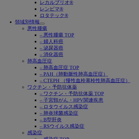
レカルブリオ®
レンビマ®
ロタテック®
領域別情報
Open
悪性腫瘍
submenu
– 悪性腫瘍 TOP
– 婦人科癌
– 泌尿器癌
– 消化器癌
肺高血圧症
– 肺高血圧症 TOP
– PAH（肺動脈性肺高血圧症）
– CTEPH （慢性血栓塞栓性肺高血圧症）
ワクチン・予防抗体薬
– ワクチン・予防抗体薬 TOP
– 子宮頸がん・HPV関連疾患
– ロタウイルス感染症
– 肺炎球菌感染症
– B型肝炎
– RSウイルス感染症
感染症