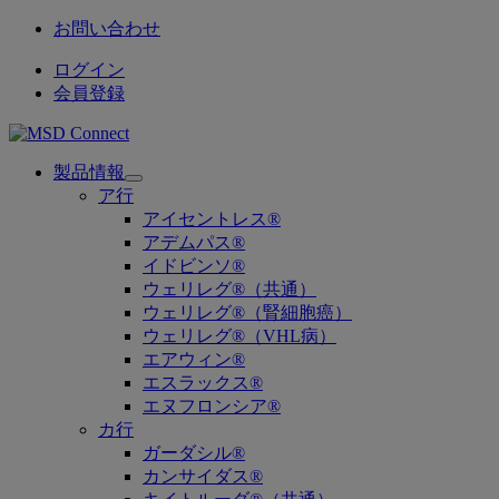
お問い合わせ
ログイン
会員登録
製品情報
Open
ア行
submenu
アイセントレス®
アデムパス®
イドビンソ®
ウェリレグ®（共通）
ウェリレグ®（腎細胞癌）
ウェリレグ®（VHL病）
エアウィン®
エスラックス®
エヌフロンシア®
カ行
ガーダシル®
カンサイダス®