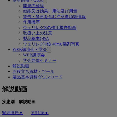
基本情報・Q&A
連
開発の経緯
効能又は効果、用法及び用量
ペ
警告・禁忌を含む注意事項等情報
ー
作用機序
ウェリレグ®の作用機序動画
ジ
取扱い上の注意
製品基本Q&A
ウェリレグ®錠 40mg 製剤写真
WEB講演会・学会
WEB講演会
学会共催セミナー
解説動画
お役立ち資材・ツール
製品基本資料ダウンロード
解説動画
疾患別 解説動画
腎細胞癌▼
VHL病▼