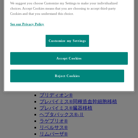
We suggest you choose Customize my Settings to make your individualized
キュビシン®
choices. Accept Cookies means that you are choosing to accept third-party
サ・タ・ナ行
Cookies and that you understand this choice.
ザバクサ®
シベクトロ®
See our Privacy Policy
ジャヌビア®
シルガード®9
Customize my Settings
スージャヌ®
ゾリンザ®
ニューモバックス®NP
Accept Cookies
ノクサフィル®
ハ・マ・ラ行
バクニュバンス®（小児）
Reject Cookies
バクニュバンス®（成人）
ピフェルトロ®
ブリディオン®
プレバイミス®同種造血幹細胞移植
プレバイミス®臓器移植
ヘプタバックス®-Ⅱ
ラゲブリオ®
リベルサス®
リムパーザ®