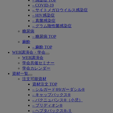
– 感染症 TOP
– COVID-19
– サイトメガロウイルス感染症
– HIV感染症
– 真菌感染症
– グラム陰性菌感染症
糖尿病
– 糖尿病 TOP
麻酔
– 麻酔 TOP
WEB講演会・学会
Open
WEB講演会
submenu
学会共催セミナー
学会カレンダー
資材一覧
Open
注文可能資材
submenu
資材注文 TOP
– シルガード®9/ガーダシル®
– キャップバックス®
– バクニュバンス®（小児）
– ブリディオン®
– ヘプタバックス®-Ⅱ