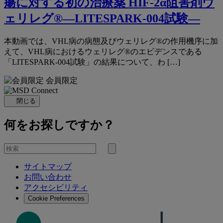
瘍に対する初の治療薬 HIF-2α阻害剤ウ
ェリレグ®―LITESPARK-004試験―
本動画では、VHL病の病態及びウェリレグ®の作用機序に加
えて、VHL病におけるウェリレグ®のエビデンスである
「LITESPARK-004試験」の結果について、わ […]
会員限定
閉じる
何をお探しですか？
を
検
検
索
サイトマップ
索
お問い合わせ
す
アクセシビリティ
る
Cookie Preferences