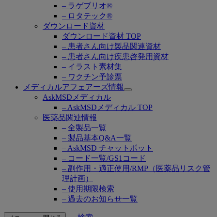
– ラゲブリオ®
– ロタテック®
ダウンロード資材
ダウンロード資材 TOP
– 患者さん向け製品関連資材
– 患者さん向け疾患啓発用資材
– イラスト素材集
– ワクチン予診票
メディカルアフェアーズ情報
Open
AskMSDメディカル
submenu
– AskMSDメディカル TOP
医薬品関連情報
– 全製品一覧
– 製品基本Q&A一覧
– AskMSD チャットボット
– コード一覧/GS1コード
– 副作用・適正使用/RMP（医薬品リスク管
理計画）
– 使用期限検索
– 過去のお知らせ一覧