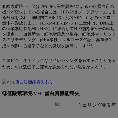
低酸素環境下、又は
VHL
遺伝子変異等*によるVHL蛋白質の
機能が喪失している場合には、HIF-2αはプロテアソームによ
る分解を免れ、細胞内でHIF-1β（別名ARNT）とのヘテロ二
量体を形成します。HIF-2α-HIF-1βヘテロ二量体は、DNA上
の低酸素応答配列（HRE）に結合してHIF標的遺伝子の転写
を促進し、血管新生、細胞増殖及び生存、細胞外マトリック
スのリモデリング、pH恒常性、グルコース代謝、赤血球生
1,2)
成を制御する遺伝子などの発現を誘導します
。
＊エピジェネティックなサイレンシングを有することがある
3）
ため、
VHL
遺伝子に変異が認められない場合がある
。
③低酸素環境/VHL蛋白質機能喪失