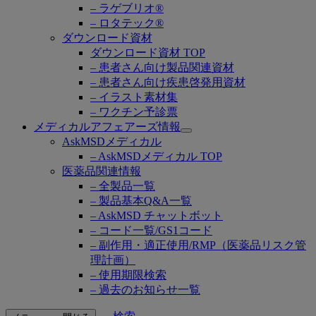
– ラゲブリオ®
– ロタテック®
ダウンロード資材
ダウンロード資材 TOP
– 患者さん向け製品関連資材
– 患者さん向け疾患啓発用資材
– イラスト素材集
– ワクチン予診票
メディカルアフェアーズ情報
Open
AskMSDメディカル
submenu
– AskMSDメディカル TOP
医薬品関連情報
– 全製品一覧
– 製品基本Q&A一覧
– AskMSD チャットボット
– コード一覧/GS1コード
– 副作用・適正使用/RMP（医薬品リスク管
理計画）
– 使用期限検索
– 過去のお知らせ一覧