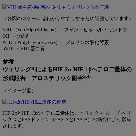
（各図のスケールはわかりやすくするため調整しています）
VHL（von Hippel-Lindau）：フォン・ヒッペル・リンドウ
OH：水酸基
PHD（Prolyl-hydroxylases）：プロリン水酸化酵素
pVHL：VHL蛋白質
参考
ウェリレグ®によるHIF-2α-HIF-1βヘテロ二量体の
2,4)
形成阻害―アロステリック阻害
（イメージ図）
HIF-2αとHIF-1βのヘテロ二量体は、ヘリックス-ループ-ヘリ
ックスとPASドメイン（PAS-AとPAS-B）の結合により形成
されます。