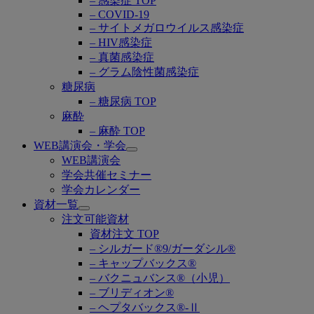
– 感染症 TOP
– COVID-19
– サイトメガロウイルス感染症
– HIV感染症
– 真菌感染症
– グラム陰性菌感染症
糖尿病
– 糖尿病 TOP
麻酔
– 麻酔 TOP
WEB講演会・学会
Open
WEB講演会
submenu
学会共催セミナー
学会カレンダー
資材一覧
Open
注文可能資材
submenu
資材注文 TOP
– シルガード®9/ガーダシル®
– キャップバックス®
– バクニュバンス®（小児）
– ブリディオン®
– ヘプタバックス®-Ⅱ