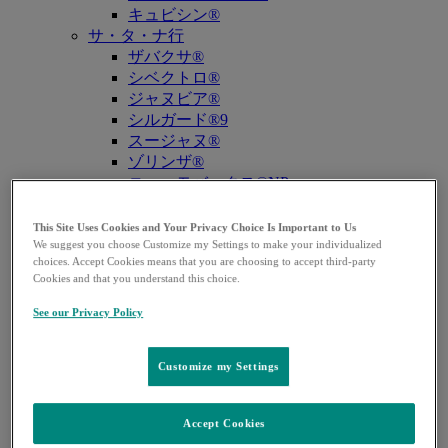
キュビシン®
サ・タ・ナ行
ザバクサ®
シベクトロ®
ジャヌビア®
シルガード®9
スージャヌ®
ゾリンザ®
ニューモバックス®NP
ノクサフィル®
ハ・マ・ラ行
This Site Uses Cookies and Your Privacy Choice Is Important to Us
バクニュバンス®（小児）
We suggest you choose Customize my Settings to make your individualized
choices. Accept Cookies means that you are choosing to accept third-party
バクニュバンス®（成人）
Cookies and that you understand this choice.
ピフェルトロ®
ブリディオン®
See our Privacy Policy
プレバイミス®同種造血幹細胞移植
プレバイミス®臓器移植
Customize my Settings
ヘプタバックス®-Ⅱ
ラゲブリオ®
リベルサス®
Accept Cookies
リムパーザ®