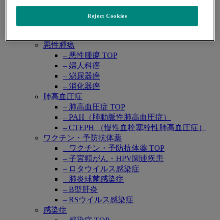
レカルブリオ®
レンビマ®
Reject Cookies
ロタテック®
領域別情報
Open
悪性腫瘍
submenu
– 悪性腫瘍 TOP
– 婦人科癌
– 泌尿器癌
– 消化器癌
肺高血圧症
– 肺高血圧症 TOP
– PAH（肺動脈性肺高血圧症）
– CTEPH （慢性血栓塞栓性肺高血圧症）
ワクチン・予防抗体薬
– ワクチン・予防抗体薬 TOP
– 子宮頸がん・HPV関連疾患
– ロタウイルス感染症
– 肺炎球菌感染症
– B型肝炎
– RSウイルス感染症
感染症