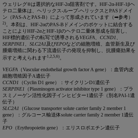
ウェリレグ®は選択的なHIF-2α阻害剤です。HIF-2α-HIF-1βヘ
テロ二量体は、ヘリックス-ループ-ヘリックスとPASドメイ
ン（PAS-AとPAS-B）によって形成されています（➡参考）
2)
。本剤は、HIF-2αのPAS-Bドメインのポケットに結合する
ことによりHIF-2αとHIF-1βのヘテロ二量体形成を阻害し、
HIF標的遺伝子の転写で誘導される
VEGFA、CCND1、
SERPINE1、SLC2A1
及び
EPO
などの細胞増殖、血管新生及び
腫瘍増殖に関わる下流遺伝子の発現を抑制し、抗腫瘍効果を
1,2,5,6)
示すと考えられます
。
VEGFA
（Vascular endothelial growth factor A gene）：血管内皮
細胞増殖因子A遺伝子
CCND1
（Cyclin D1 gene）：サイクリンD1遺伝子
SERPINE1
（Plasminogen activator inhibitor type 1 gene）：プラ
スミノーゲン活性化因子インヒビター1遺伝子（別名PAI-1遺
伝子）
SLC2A1
（Glucose transporter solute carrier family 2 member 1
gene）：グルコース輸送体solute carrier family 2 member 1遺伝
子
EPO
（Erythropoietin gene）：エリスロポエチン遺伝子