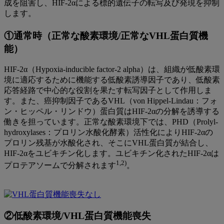
成を阻害し、HIF-2αによる標的遺伝子の転写及び発現を抑制
序
します。
①通常時（正常な酸素環境/正常なVHL蛋白質機
能）
HIF-2α（Hypoxia-inducible factor-2 alpha）は、組織が低酸素環
境に適応するために機能する低酸素誘導因子であり、低酸素
応答経路で中心的な役割を果たす転写因子として作用しま
す。また、癌抑制因子であるVHL（von Hippel-Lindau：フォ
ン・ヒッペル・リンドウ）蛋白質はHIF-2αの分解を誘導する
働きを担っています。正常な酸素環境下では、PHD（Prolyl-
hydroxylases：プロリン水酸化酵素）活性化によりHIF-2αの
プロリン残基が水酸化され、そこにVHL蛋白質が結合し、
HIF-2αをユビキチン化します。ユビキチン化されたHIF-2αは
1,2)
プロテアソームで分解されます
。
②低酸素環境/VHL蛋白質機能喪失