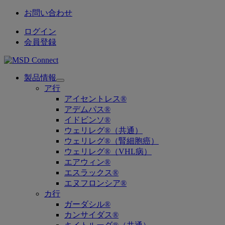
お問い合わせ
ログイン
会員登録
製品情報
Open
ア行
submenu
アイセントレス®
アデムパス®
イドビンソ®
ウェリレグ®（共通）
ウェリレグ®（腎細胞癌）
ウェリレグ®（VHL病）
エアウィン®
エスラックス®
エヌフロンシア®
カ行
ガーダシル®
カンサイダス®