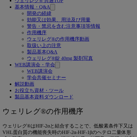
ウェリレグ® 共通TOP
関
基本情報・Q&A
連
開発の経緯
効能又は効果、用法及び用量
ペ
警告・禁忌を含む注意事項等情報
ー
作用機序
ウェリレグ®の作用機序動画
ジ
取扱い上の注意
製品基本Q&A
ウェリレグ®錠 40mg 製剤写真
WEB講演会・学会
WEB講演会
学会共催セミナー
解説動画
お役立ち資材・ツール
製品基本資料ダウンロード
作
ウェリレグ®の作用機序
用
ウェリレグ®はHIF-2αと結合することで、低酸素条件下又は
機
VHL蛋白質の機能喪失時のHIF-2α-HIF-1βのヘテロ二量体形