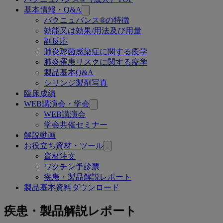
関
基本情報・Q&A
連
バクニュバンス®の特徴
効能又は効果/用法及び用量
ペ
副反応
ー
肺炎球菌感染症に関する疫学
肺炎罹患リスクに関する疫学
ジ
製品基本Q&A
シリンジ製剤写真
臨床成績
WEB講演会・学会
WEB講演会
学会共催セミナー
解説動画
お役立ち資材・ツール
資材注文
ワクチン予診票
疾患・製品解説レポート
製品基本資料ダウンロード
疾患・製品解説レポート