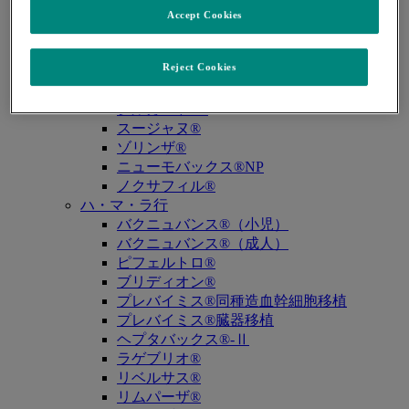
キュビシン®
Accept Cookies
サ・タ・ナ行
ザバクサ®
Reject Cookies
シベクトロ®
ジャヌビア®
シルガード®9
スージャヌ®
ゾリンザ®
ニューモバックス®NP
ノクサフィル®
ハ・マ・ラ行
バクニュバンス®（小児）
バクニュバンス®（成人）
ピフェルトロ®
ブリディオン®
プレバイミス®同種造血幹細胞移植
プレバイミス®臓器移植
ヘプタバックス®-Ⅱ
ラゲブリオ®
リベルサス®
リムパーザ®