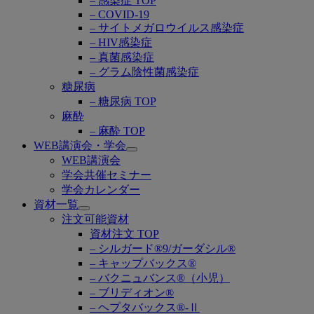
– 感染症 TOP
– COVID-19
– サイトメガロウイルス感染症
– HIV感染症
– 真菌感染症
– グラム陰性菌感染症
糖尿病
– 糖尿病 TOP
麻酔
– 麻酔 TOP
WEB講演会・学会
Open
WEB講演会
submenu
学会共催セミナー
学会カレンダー
資材一覧
Open
注文可能資材
submenu
資材注文 TOP
– シルガード®9/ガーダシル®
– キャップバックス®
– バクニュバンス®（小児）
– ブリディオン®
– ヘプタバックス®-Ⅱ