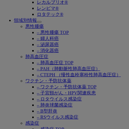
レカルブリオ®
レンビマ®
ロタテック®
領域別情報
Open
悪性腫瘍
submenu
– 悪性腫瘍 TOP
– 婦人科癌
– 泌尿器癌
– 消化器癌
肺高血圧症
– 肺高血圧症 TOP
– PAH（肺動脈性肺高血圧症）
– CTEPH （慢性血栓塞栓性肺高血圧症）
ワクチン・予防抗体薬
– ワクチン・予防抗体薬 TOP
– 子宮頸がん・HPV関連疾患
– ロタウイルス感染症
– 肺炎球菌感染症
– B型肝炎
– RSウイルス感染症
感染症