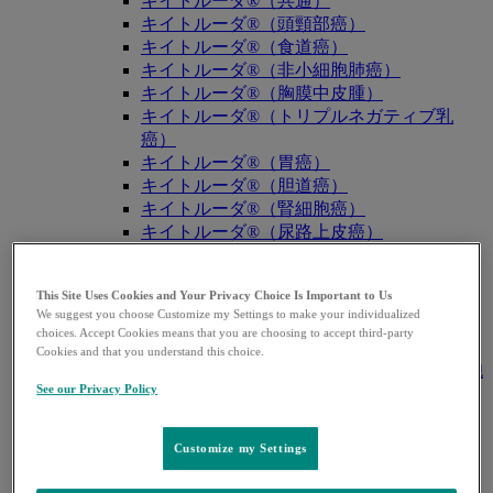
キイトルーダ®（共通）
キイトルーダ®（頭頸部癌）
キイトルーダ®（食道癌）
キイトルーダ®（非小細胞肺癌）
キイトルーダ®（胸膜中皮腫）
キイトルーダ®（トリプルネガティブ乳
癌）
キイトルーダ®（胃癌）
キイトルーダ®（胆道癌）
キイトルーダ®（腎細胞癌）
キイトルーダ®（尿路上皮癌）
キイトルーダ®（子宮体癌）
キイトルーダ®（子宮頸癌）
This Site Uses Cookies and Your Privacy Choice Is Important to Us
キイトルーダ®（悪性黒色腫）
We suggest you choose Customize my Settings to make your individualized
キイトルーダ®（古典的ホジキンリンパ
choices. Accept Cookies means that you are choosing to accept third-party
腫）
Cookies and that you understand this choice.
キイトルーダ®（原発性縦隔大細胞型B細胞
See our Privacy Policy
リンパ腫（PMBCL））
キイトルーダ®（MSI-High固形癌）
キイトルーダ®（MSI-High結腸・直腸癌）
Customize my Settings
キイトルーダ®（TMB-High固形癌）
キャップバックス®