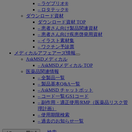
– ラゲブリオ®
– ロタテック®
ダウンロード資材
ダウンロード資材 TOP
– 患者さん向け製品関連資材
– 患者さん向け疾患啓発用資材
– イラスト素材集
– ワクチン予診票
メディカルアフェアーズ情報
Open
AskMSDメディカル
submenu
– AskMSDメディカル TOP
医薬品関連情報
– 全製品一覧
– 製品基本Q&A一覧
– AskMSD チャットボット
– コード一覧/GS1コード
– 副作用・適正使用/RMP（医薬品リスク管
理計画）
– 使用期限検索
– 過去のお知らせ一覧