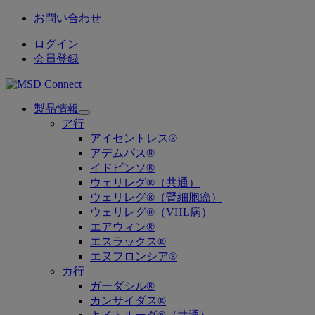
お問い合わせ
ログイン
会員登録
製品情報
Open
ア行
submenu
アイセントレス®
アデムパス®
イドビンソ®
ウェリレグ®（共通）
ウェリレグ®（腎細胞癌）
ウェリレグ®（VHL病）
エアウィン®
エスラックス®
エヌフロンシア®
カ行
ガーダシル®
カンサイダス®