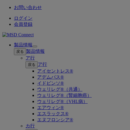
お問い合わせ
ログイン
会員登録
製品情報
Open
製品情報
戻る
submenu
ア行
ア行
戻る
アイセントレス®
アデムパス®
イドビンソ®
ウェリレグ®（共通）
ウェリレグ®（腎細胞癌）
ウェリレグ®（VHL病）
エアウィン®
エスラックス®
エヌフロンシア®
カ行