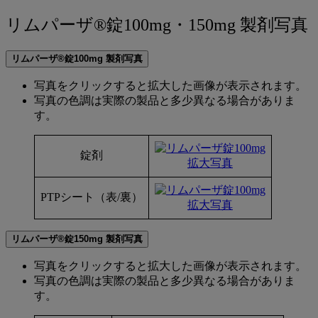
to
関
リ
リムパーザ®錠100mg・150mg 製剤写真
連
ム
ペ
リムパーザ®錠100mg 製剤写真
ー
パ
ジ
写真をクリックすると拡大した画像が表示されます。
ー
写真の色調は実際の製品と多少異なる場合がありま
ザ
す。
®
錠
錠剤
拡大写真
100mg・
PTPシート（表/裏）
150mg
拡大写真
製
リムパーザ®錠150mg 製剤写真
剤
写
写真をクリックすると拡大した画像が表示されます。
写真の色調は実際の製品と多少異なる場合がありま
真
す。