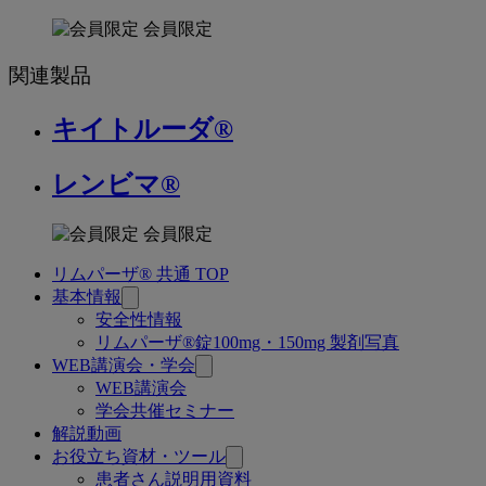
会員限定
関連製品
キイトルーダ®
レンビマ®
会員限定
リムパーザ® 共通 TOP
関
基本情報
連
安全性情報
リムパーザ®錠100mg・150mg 製剤写真
ペ
WEB講演会・学会
ー
WEB講演会
学会共催セミナー
ジ
解説動画
お役立ち資材・ツール
患者さん説明用資料