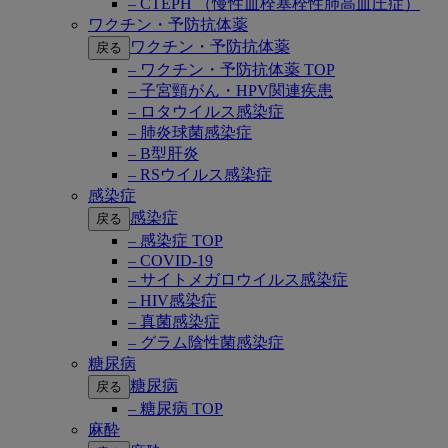
– CTEPH （慢性血栓塞栓性肺高血圧症）
ワクチン・予防抗体薬
ワクチン・予防抗体薬
戻る
– ワクチン・予防抗体薬 TOP
– 子宮頸がん・HPV関連疾患
– ロタウイルス感染症
– 肺炎球菌感染症
– B型肝炎
– RSウイルス感染症
感染症
感染症
戻る
– 感染症 TOP
– COVID-19
– サイトメガロウイルス感染症
– HIV感染症
– 真菌感染症
– グラム陰性菌感染症
糖尿病
糖尿病
戻る
– 糖尿病 TOP
麻酔