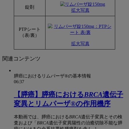
錠剤
拡大
写真
PTPシート
（表/裏）
拡大写真
関連コンテンツ
膵癌におけるリムパーザ®の基本情報
06:37
【膵癌】膵癌における
BRCA
遺伝子
変異とリムパーザ®の作用機序
本動画では、膵癌における
BRCA
遺伝子変異とその検
査および「
BRCA
遺伝子変異陽性の治癒切除不能な膵
癌における白金系抗悪性腫瘍剤を含 […]