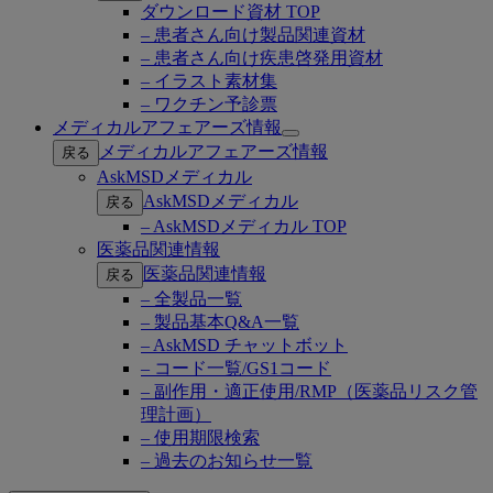
ダウンロード資材 TOP
– 患者さん向け製品関連資材
– 患者さん向け疾患啓発用資材
– イラスト素材集
– ワクチン予診票
メディカルアフェアーズ情報
Open
メディカルアフェアーズ情報
戻る
submenu
AskMSDメディカル
AskMSDメディカル
戻る
– AskMSDメディカル TOP
医薬品関連情報
医薬品関連情報
戻る
– 全製品一覧
– 製品基本Q&A一覧
– AskMSD チャットボット
– コード一覧/GS1コード
– 副作用・適正使用/RMP（医薬品リスク管
理計画）
– 使用期限検索
– 過去のお知らせ一覧