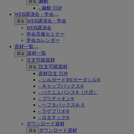
麻酔
戻る
– 麻酔 TOP
WEB講演会・学会
Open
WEB講演会・学会
戻る
submenu
WEB講演会
学会共催セミナー
学会カレンダー
資材一覧
Open
資材一覧
戻る
submenu
注文可能資材
注文可能資材
戻る
資材注文 TOP
– シルガード®9/ガーダシル®
– キャップバックス®
– バクニュバンス®（小児）
– ブリディオン®
– ヘプタバックス®-Ⅱ
– ラゲブリオ®
– ロタテック®
ダウンロード資材
ダウンロード資材
戻る