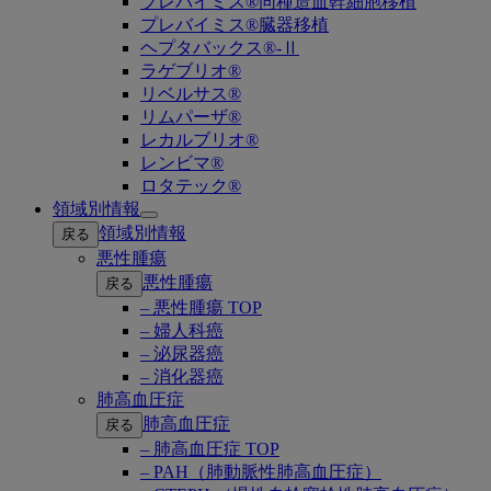
プレバイミス®同種造血幹細胞移植
プレバイミス®臓器移植
ヘプタバックス®-Ⅱ
ラゲブリオ®
リベルサス®
リムパーザ®
レカルブリオ®
レンビマ®
ロタテック®
領域別情報
Open
領域別情報
戻る
submenu
悪性腫瘍
悪性腫瘍
戻る
– 悪性腫瘍 TOP
– 婦人科癌
– 泌尿器癌
– 消化器癌
肺高血圧症
肺高血圧症
戻る
– 肺高血圧症 TOP
– PAH（肺動脈性肺高血圧症）