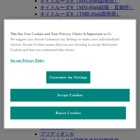
キイトルーダ®（MSI-High固形癌）
キイトルーダ®（MSI-High結腸・直腸癌）
キイトルーダ®（TMB-High固形癌）
キャップバックス®
キュビシン®
サ・タ・ナ行
This Site Uses Cookies and Your Privacy Choice Is Important to Us
We suggest you choose Customize my Settings to make your individualized
サ・タ・ナ行
戻る
choices. Accept Cookies means that you are choosing to accept third-party
ザバクサ®
Cookies and that you understand this choice.
シベクトロ®
ジャヌビア®
See our Privacy Policy
シルガード®9
スージャヌ®
Customize my Settings
ゾリンザ®
ニューモバックス®NP
ノクサフィル®
Accept Cookies
ハ・マ・ラ行
ハ・マ・ラ行
戻る
Reject Cookies
バクニュバンス®（小児）
バクニュバンス®（成人）
ピフェルトロ®
ブリディオン®