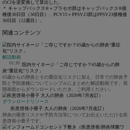
のCIを逆変換して算出した。
＊ キャップバックス®＋プラセボ群はキャップバックス®接
種後30日目（30日目）、PCV15＋PPSV23群はPPSV23接種後
30日目（12週目）。
関連コンテンツ
解説動画
01:30
院内サイネージ「ご存じですか？65歳からの肺
炎“重症化”リスク」
65歳からの肺炎とその重症化リスクに加え、日常での肺炎予
防と予防接種についてシンプルにまとめた解説動画です。視
聴画面からダウンロードいただき、ご利用ください。
ダウンロードリソース
疾患啓発小冊子 大人の肺炎（2026年7月改訂）
肺炎の罹患リスクや予防方法等についてお伝えいただける疾
患啓発小冊子です。