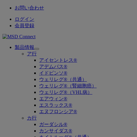
お問い合わせ
ログイン
会員登録
製品情報
Open
ア行
submenu
アイセントレス®
アデムパス®
イドビンソ®
ウェリレグ®（共通）
ウェリレグ®（腎細胞癌）
ウェリレグ®（VHL病）
エアウィン®
エスラックス®
エヌフロンシア®
カ行
ガーダシル®
カンサイダス®