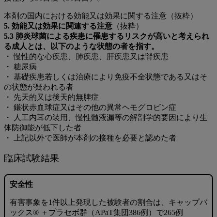
本剤の国内における効能又は効果に関する注意（抜粋）
5. 効能又は効果に関連する注意
（抜粋）
5.3 肺炎球菌による疾患に罹患するリスクが高いと考えられ
る成人とは、以下のような状態の者を指す。
・
慢性的な心疾患、肺疾患、肝疾患又は腎疾患
・ 糖尿病
・ 基礎疾患若しくは治療により免疫不全状態である又はそ
の状態が疑われる者
・ 先天的又は後天的無脾症
・ 鎌状赤血球症又はその他の異常ヘモグロビン症
・ 人工内耳の装用、慢性髄液漏等の解剖学的要因により生
体防御能が低下した者
・ 上記以外で医師が本剤の接種を必要と認めた者
臨床試験結果
安全性
有害事象を1件以上発現した被験者の割合は、キャップバ
ックス® ＋プラセボ群（APaT集団386例）で265例