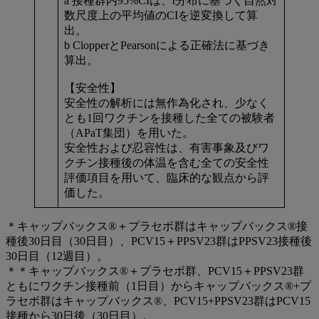
a 接種群内95%CIは、t分布に基づく自然対
数尺度上の平均値のCIを逆変換して算
出。
b ClopperとPearsonによる正確法に基づき
算出。
【安全性】
安全性の解析には無作為化され、少なく
とも1回ワクチンを接種した全ての被験者
（APaT集団）を用いた。
安全性および忍容性は、有害事象及びワ
クチン接種後の体温を含む全ての安全性
評価項目を用いて、臨床的な観点から評
価した。
＊キャップバックス®＋プラセボ群はキャップバックス®接
種後30日目（30日目）、PCV15＋PPSV23群はPPSV23接種後
30日目（12週目）。
＊＊キャップバックス®＋プラセボ群、PCV15＋PPSV23群
ともにワクチン接種前（1日目）からキャップバックス®+プ
ラセボ群はキャップバックス®、PCV15+PPSV23群はPCV15
接種から30日後（30日目）。