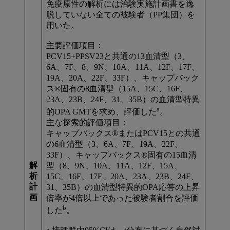
免疫原性の解析には治験実施計画書を逸
脱していない全ての被験者（PP集団）を
用いた。
主要評価項目：
PCV15+PPSV23と共通の13血清型（3、
6A、7F、8、9N、10A、11A、12F、17F、
19A、20A、22F、33F）、キャップバック
ス®固有の8血清型（15A、15C、16F、
23A、23B、24F、31、35B）の血清型特異
a
的OPA GMTを求め、評価した
。
主な探索的評価項目：
キャップバックス®またはPCV15との共通
の6血清型（3、6A、7F、19A、22F、
33F）、キャップバックス®固有の15血清
解
型（8、9N、10A、11A、12F、15A、
析
15C、16F、17F、20A、23A、23B、24F、
計
31、35B）の血清型特異的OPA応答の上昇
画
倍率が4倍以上であった被験者割合を評価
b
した
。