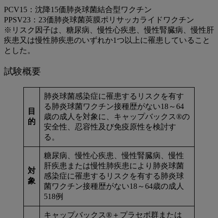
験）
PCV15：沈降15価肺炎球菌結合型ワクチン
PPSV23：23価肺炎球菌莢膜ポリサッカライドワクチン
※リスク因子は、糖尿病、慢性心疾患、慢性腎臓病、慢性肝
疾患又は慢性肺疾患のいずれか1つ以上に罹患していること
とした。
試験概要
肺炎球菌感染症に罹患するリスクを有す
る肺炎球菌ワクチン接種歴がない18～64
目
歳の成人を対象に、キャップバックス®の
的
安全性、忍容性及び免疫原性を検討す
る。
糖尿病、慢性心疾患、慢性腎臓病、慢性
肝疾患または慢性肺疾患により肺炎球菌
対
感染症に罹患するリスクを有する肺炎球
象
菌ワクチン接種歴がない18～64歳の成人
518例
キャップバックス®＋プラセボ群または