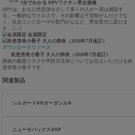
6:16
5分でわかる HPVワクチン男女接種
HPVは、おもに性交渉を介して多くの人が一度は感染す
る、一般的なウイルスで、その影響は子宮頸がんだけでな
く、尖圭コンジローマや肛門がんなど、男女双方に及びま
す。 […]
会員限定
ダウンロードリソース
疾患啓発小冊子 大人の肺炎（2026年7月改訂）
肺炎の罹患リスクや予防方法等についてお伝えいただける疾
患啓発小冊子です。
関連製品
シルガード®9/ガーダシル®
ニューモバックス®NP