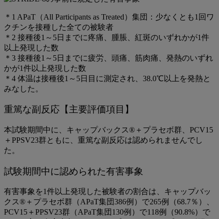
＊1 APaT（All Participants as Treated）集団：少なくとも1回ワ
クチンを接種した全ての被験者
＊2 接種後1～5日までに疼痛、腫脹、紅斑のいずれかが1件
以上発現した数
＊3 接種後1～5日までに疲労、頭痛、筋肉痛、発熱のいずれ
かが1件以上発現した数
＊4 体温は接種後1～5日目に測定され、38.0℃以上を発熱と
みなした。
重篤な副反応【主要評価項目】
本試験期間中に、キャップバックス®＋プラセボ群、PCV15
＋PPSV23群ともに、重篤な副反応は認められませんでし
た。
試験期間中に認められた有害事象
有害事象を1件以上発現した被験者の割合は、キャップバッ
クス®＋プラセボ群（APaT集団386例）で265例（68.7％）、
PCV15＋PPSV23群（APaT集団130例）で118例（90.8%）で