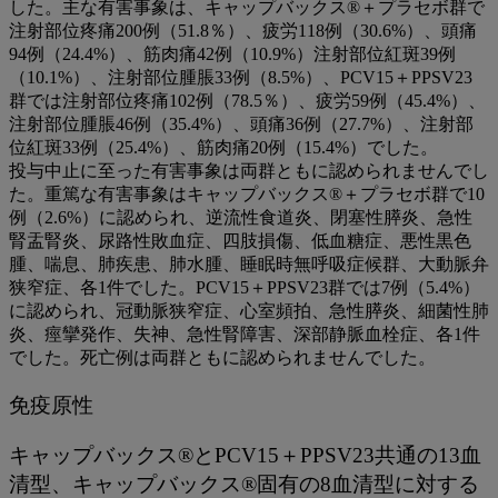
した。主な有害事象は、キャップバックス®＋プラセボ群で
注射部位疼痛200例（51.8％）、疲労118例（30.6%）、頭痛
94例（24.4%）、筋肉痛42例（10.9%）注射部位紅斑39例
（10.1%）、注射部位腫脹33例（8.5%）、PCV15＋PPSV23
群では注射部位疼痛102例（78.5％）、疲労59例（45.4%）、
注射部位腫脹46例（35.4%）、頭痛36例（27.7%）、注射部
位紅斑33例（25.4%）、筋肉痛20例（15.4%）でした。​
投与中止に至った有害事象は両群ともに認められませんでし
た。重篤な有害事象はキャップバックス®＋プラセボ群で10
例（2.6%）に認められ、逆流性食道炎、閉塞性膵炎、急性
腎盂腎炎、尿路性敗血症、四肢損傷、低血糖症、悪性黒色
腫、喘息、肺疾患、肺水腫、睡眠時無呼吸症候群、大動脈弁
狭窄症、各1件でした。PCV15＋PPSV23群では7例（5.4%）
に認められ、冠動脈狭窄症、心室頻拍、急性膵炎、細菌性肺
炎、痙攣発作、失神、急性腎障害、深部静脈血栓症、各1件
でした。死亡例は両群ともに認められませんでした。
免疫原性
キャップバックス®とPCV15＋PPSV23共通の13血
清型、キャップバックス®固有の8血清型に対する