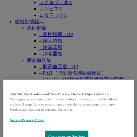
レカルブリオ®
レンビマ®
ロタテック®
領域別情報
Open
悪性腫瘍
submenu
– 悪性腫瘍 TOP
– 婦人科癌
– 泌尿器癌
– 消化器癌
肺高血圧症
– 肺高血圧症 TOP
– PAH（肺動脈性肺高血圧症）
– CTEPH （慢性血栓塞栓性肺高血圧症）
ワクチン・予防抗体薬
– ワクチン・予防抗体薬 TOP
This Site Uses Cookies and Your Privacy Choice Is Important to Us
– 子宮頸がん・HPV関連疾患
We suggest you choose Customize my Settings to make your individualized
– ロタウイルス感染症
choices. Accept Cookies means that you are choosing to accept third-party
Cookies and that you understand this choice.
– 肺炎球菌感染症
– B型肝炎
See our Privacy Policy
– RSウイルス感染症
感染症
Customize my Settings