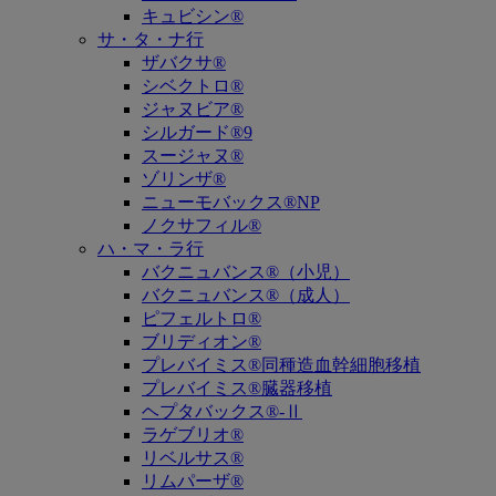
キュビシン®
サ・タ・ナ行
ザバクサ®
シベクトロ®
ジャヌビア®
シルガード®9
スージャヌ®
ゾリンザ®
ニューモバックス®NP
ノクサフィル®
ハ・マ・ラ行
バクニュバンス®（小児）
バクニュバンス®（成人）
ピフェルトロ®
ブリディオン®
プレバイミス®同種造血幹細胞移植
プレバイミス®臓器移植
ヘプタバックス®-Ⅱ
ラゲブリオ®
リベルサス®
リムパーザ®