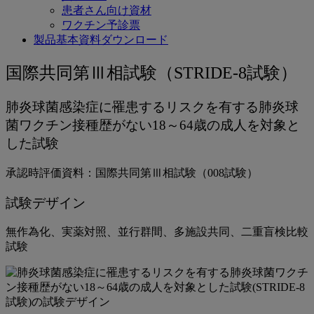
患者さん向け資材
ワクチン予診票
製品基本資料ダウンロード
国
国際共同第Ⅲ相試験（STRIDE-8試験）
際
肺炎球菌感染症に罹患するリスクを有する肺炎球
共
菌ワクチン接種歴がない18～64歳の成人を対象と
同
した試験
第
承認時評価資料：国際共同第Ⅲ相試験（008試験）
Ⅲ
試験デザイン
相
試
無作為化、実薬対照、並行群間、多施設共同、二重盲検比較
試験
験
（008
試