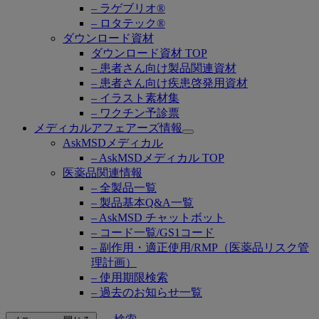
– ラゲブリオ®
– ロタテック®
ダウンロード資材
ダウンロード資材 TOP
– 患者さん向け製品関連資材
– 患者さん向け疾患啓発用資材
– イラスト素材集
– ワクチン予診票
メディカルアフェアーズ情報
Open
AskMSDメディカル
submenu
– AskMSDメディカル TOP
医薬品関連情報
– 全製品一覧
– 製品基本Q&A一覧
– AskMSD チャットボット
– コード一覧/GS1コード
– 副作用・適正使用/RMP（医薬品リスク管
理計画）
– 使用期限検索
– 過去のお知らせ一覧