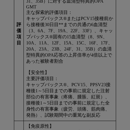
31、35B）に対する血清型特異的OPA
GMT
主な探索的評価項目：
キャップバックス®またはPCV15接種前か
評
ら接種後30日目**までの共通の6血清型
価
（3、6A、7F、19A、22F、33F）、キャッ
項
プバックス®固有の15血清型（8、9N、
目
10A、11A、12F、15A、15C、16F、17F、
20A、23A、23B、24F、31、35B）の血清
型特異的OPA応答の上昇倍率が4倍以上で
あった被験者割合
【安全性】
主要評価項目：
キャップバックス®、PCV15、PPSV23接
種後1～5日目までの事前に規定した注射
部位の有害事象（疼痛、腫脹、紅斑）、
接種後1～5日目までの事前に規定した全
身性の有害事象（疲労、頭痛、筋肉痛、
発熱）、試験期間中の重篤な副反応
【免疫原性】