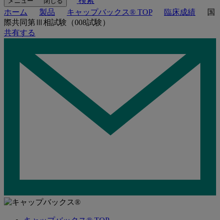
検索
メニュー
閉じる
ホーム
製品
キャップバックス® TOP
臨床成績
国
際共同第Ⅲ相試験（008試験）
共有する