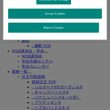
– 感染症 TOP
– COVID-19
– サイトメガロウイルス感染症
Accept Cookies
– HIV感染症
– 真菌感染症
– グラム陰性菌感染症
Reject Cookies
糖尿病
– 糖尿病 TOP
麻酔
– 麻酔 TOP
WEB講演会・学会
Open
WEB講演会
submenu
学会共催セミナー
学会カレンダー
資材一覧
Open
注文可能資材
submenu
資材注文 TOP
– シルガード®9/ガーダシル®
– キャップバックス®
– バクニュバンス®（小児）
– ブリディオン®
– ヘプタバックス®-Ⅱ