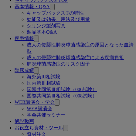
キャップバックス® TOP
関
基本情報・Q&A
連
キャップバックス®の特性
効能又は効果、用法及び用量
ペ
シリンジ製剤写真
ー
製品基本Q&A
疾患情報
ジ
成人の侵襲性肺炎球菌感染症の原因となった血清
型
成人の侵襲性肺炎球菌感染症による疾病負担
肺炎球菌感染症のリスク因子
臨床成績
海外第III相試験
国内第Ⅲ相試験
国際共同第Ⅲ相試験（006試験）
国際共同第Ⅲ相試験（008試験）
WEB講演会・学会
WEB講演会
学会共催セミナー
解説動画
お役立ち資材・ツール
資材注文