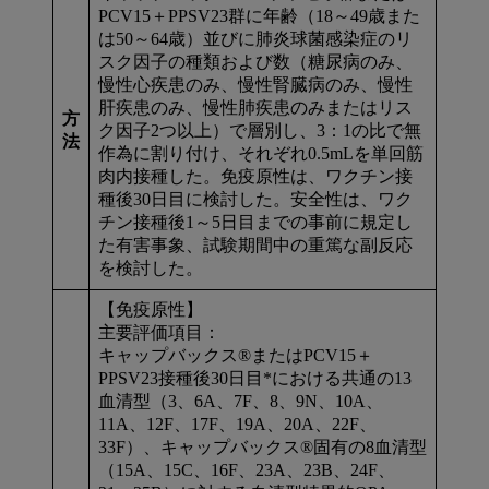
PCV15＋PPSV23群に年齢（18～49歳また
は50～64歳）並びに肺炎球菌感染症のリ
スク因子の種類および数（糖尿病のみ、
慢性心疾患のみ、慢性腎臓病のみ、慢性
肝疾患のみ、慢性肺疾患のみまたはリス
方
ク因子2つ以上）で層別し、3：1の比で無
法
作為に割り付け、それぞれ0.5mLを単回筋
肉内接種した。免疫原性は、ワクチン接
種後30日目に検討した。安全性は、ワク
チン接種後1～5日目までの事前に規定し
た有害事象、試験期間中の重篤な副反応
を検討した。
【免疫原性】
主要評価項目：
キャップバックス®またはPCV15＋
PPSV23接種後30日目*における共通の13
血清型（3、6A、7F、8、9N、10A、
11A、12F、17F、19A、20A、22F、
33F）、キャップバックス®固有の8血清型
（15A、15C、16F、23A、23B、24F、