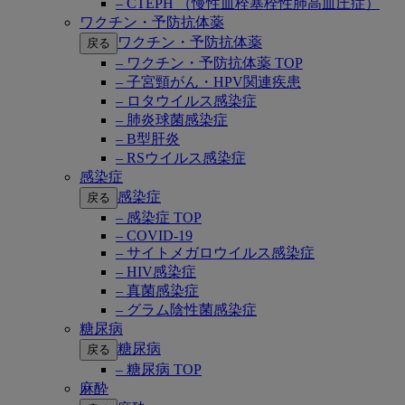
– CTEPH （慢性血栓塞栓性肺高血圧症）
ワクチン・予防抗体薬
ワクチン・予防抗体薬
戻る
– ワクチン・予防抗体薬 TOP
– 子宮頸がん・HPV関連疾患
– ロタウイルス感染症
– 肺炎球菌感染症
– B型肝炎
– RSウイルス感染症
感染症
感染症
戻る
– 感染症 TOP
– COVID-19
– サイトメガロウイルス感染症
– HIV感染症
– 真菌感染症
– グラム陰性菌感染症
糖尿病
糖尿病
戻る
– 糖尿病 TOP
麻酔