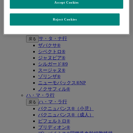
キイトルーダ®（MSI-High固形癌）
Accept Cookies
キイトルーダ®（MSI-High結腸・直腸癌）
キイトルーダ®（TMB-High固形癌）
キャップバックス®
Reject Cookies
キュビシン®
サ・タ・ナ行
サ・タ・ナ行
戻る
ザバクサ®
シベクトロ®
ジャヌビア®
シルガード®9
スージャヌ®
ゾリンザ®
ニューモバックス®NP
ノクサフィル®
ハ・マ・ラ行
ハ・マ・ラ行
戻る
バクニュバンス®（小児）
バクニュバンス®（成人）
ピフェルトロ®
ブリディオン®