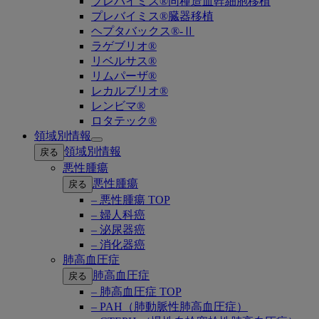
プレバイミス®同種造血幹細胞移植
プレバイミス®臓器移植
ヘプタバックス®-Ⅱ
ラゲブリオ®
リベルサス®
リムパーザ®
レカルブリオ®
レンビマ®
ロタテック®
領域別情報
Open
領域別情報
戻る
submenu
悪性腫瘍
悪性腫瘍
戻る
– 悪性腫瘍 TOP
– 婦人科癌
– 泌尿器癌
– 消化器癌
肺高血圧症
肺高血圧症
戻る
– 肺高血圧症 TOP
– PAH（肺動脈性肺高血圧症）