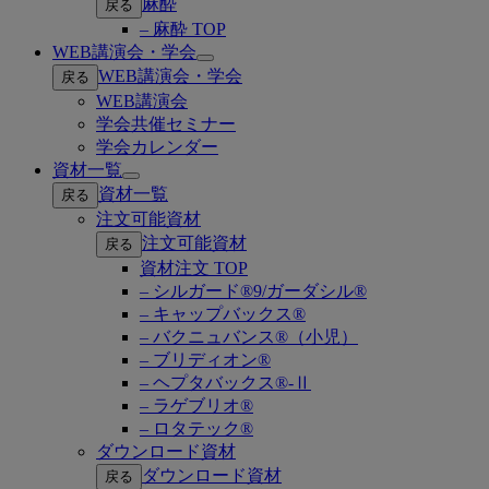
麻酔
戻る
– 麻酔 TOP
WEB講演会・学会
Open
WEB講演会・学会
戻る
submenu
WEB講演会
学会共催セミナー
学会カレンダー
資材一覧
Open
資材一覧
戻る
submenu
注文可能資材
注文可能資材
戻る
資材注文 TOP
– シルガード®9/ガーダシル®
– キャップバックス®
– バクニュバンス®（小児）
– ブリディオン®
– ヘプタバックス®-Ⅱ
– ラゲブリオ®
– ロタテック®
ダウンロード資材
ダウンロード資材
戻る