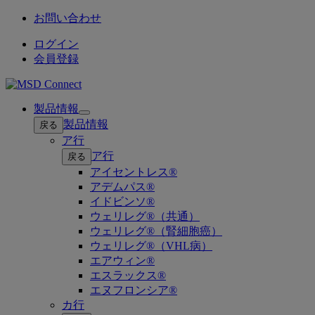
お問い合わせ
ログイン
会員登録
製品情報
Open
製品情報
戻る
submenu
ア行
ア行
戻る
アイセントレス®
アデムパス®
イドビンソ®
ウェリレグ®（共通）
ウェリレグ®（腎細胞癌）
ウェリレグ®（VHL病）
エアウィン®
エスラックス®
エヌフロンシア®
カ行