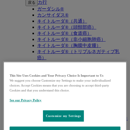
カ行
戻る
ガーダシル®
カンサイダス®
キイトルーダ®（共通）
キイトルーダ®（頭頸部癌）
キイトルーダ®（食道癌）
キイトルーダ®（非小細胞肺癌）
キイトルーダ®（胸膜中皮腫）
キイトルーダ®（トリプルネガティブ乳
癌）
キイトルーダ®（胃癌）
キイトルーダ®（胆道癌）
キイトルーダ®（腎細胞癌）
This Site Uses Cookies and Your Privacy Choice Is Important to Us
We suggest you choose Customize my Settings to make your individualized
キイトルーダ®（尿路上皮癌）
choices. Accept Cookies means that you are choosing to accept third-party
キイトルーダ®（子宮体癌）
Cookies and that you understand this choice.
キイトルーダ®（子宮頸癌）
キイトルーダ®（悪性黒色腫）
See our Privacy Policy
キイトルーダ®（古典的ホジキンリンパ
腫）
Customize my Settings
キイトルーダ®（原発性縦隔大細胞型B細胞
リンパ腫（PMBCL））