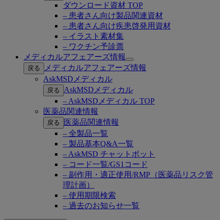
ダウンロード資材 TOP
– 患者さん向け製品関連資材
– 患者さん向け疾患啓発用資材
– イラスト素材集
– ワクチン予診票
メディカルアフェアーズ情報
Open
メディカルアフェアーズ情報
戻る
submenu
AskMSDメディカル
AskMSDメディカル
戻る
– AskMSDメディカル TOP
医薬品関連情報
医薬品関連情報
戻る
– 全製品一覧
– 製品基本Q&A一覧
– AskMSD チャットボット
– コード一覧/GS1コード
– 副作用・適正使用/RMP（医薬品リスク管
理計画）
– 使用期限検索
– 過去のお知らせ一覧