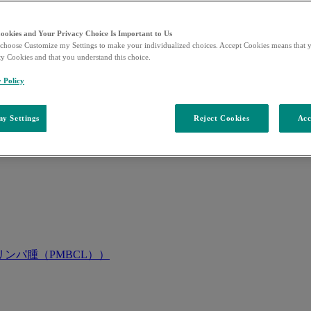
Cookies and Your Privacy Choice Is Important to Us
choose Customize my Settings to make your individualized choices. Accept Cookies means that y
ty Cookies and that you understand this choice.
y Policy
y Settings
Reject Cookies
Acc
ンパ腫（PMBCL））