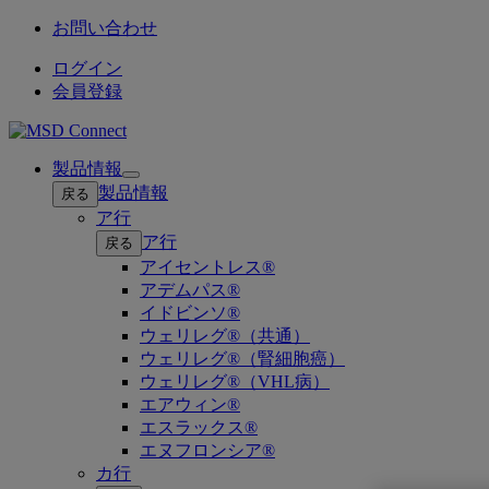
お問い合わせ
ログイン
会員登録
製品情報
Open
製品情報
戻る
submenu
ア行
ア行
戻る
アイセントレス®
アデムパス®
イドビンソ®
ウェリレグ®（共通）
ウェリレグ®（腎細胞癌）
ウェリレグ®（VHL病）
エアウィン®
エスラックス®
エヌフロンシア®
カ行