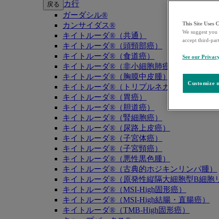
カ行
戻る
ガーダシル®
This Site Uses 
カンサイダス®
We suggest you 
キイトルーダ®（共通）
accept third-par
キイトルーダ®（頭頸部癌）
キイトルーダ®（食道癌）
See our Privac
キイトルーダ®（非小細胞肺癌）
キイトルーダ®（胸膜中皮腫）
Customize m
キイトルーダ®（トリプルネガティブ乳癌）
キイトルーダ®（胃癌）
キイトルーダ®（胆道癌）
キイトルーダ®（腎細胞癌）
キイトルーダ®（尿路上皮癌）
キイトルーダ®（子宮体癌）
キイトルーダ®（子宮頸癌）
キイトルーダ®（悪性黒色腫）
キイトルーダ®（古典的ホジキンリンパ腫）
キイトルーダ®（原発性縦隔大細胞型B細胞リ
キイトルーダ®（MSI-High固形癌）
キイトルーダ®（MSI-High結腸・直腸癌）
キイトルーダ®（TMB-High固形癌）