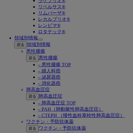
ラゲブリオ®
リベルサス®
リムパーザ®
レカルブリオ®
レンビマ®
ロタテック®
領域別情報
Open
領域別情報
戻る
submenu
悪性腫瘍
悪性腫瘍
戻る
– 悪性腫瘍 TOP
– 婦人科癌
– 泌尿器癌
– 消化器癌
肺高血圧症
肺高血圧症
戻る
– 肺高血圧症 TOP
– PAH（肺動脈性肺高血圧症）
– CTEPH （慢性血栓塞栓性肺高血圧症）
ワクチン・予防抗体薬
ワクチン・予防抗体薬
戻る