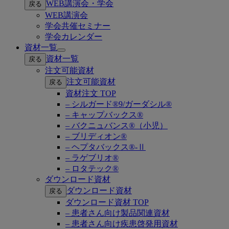
WEB講演会・学会
戻る
submenu
WEB講演会
学会共催セミナー
学会カレンダー
資材一覧
Open
資材一覧
戻る
submenu
注文可能資材
注文可能資材
戻る
資材注文 TOP
– シルガード®9/ガーダシル®
– キャップバックス®
– バクニュバンス®（小児）
– ブリディオン®
– ヘプタバックス®-Ⅱ
– ラゲブリオ®
– ロタテック®
ダウンロード資材
ダウンロード資材
戻る
ダウンロード資材 TOP
– 患者さん向け製品関連資材
– 患者さん向け疾患啓発用資材