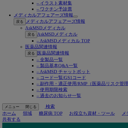
– イラスト素材集
– ワクチン予診票
メディカルアフェアーズ情報
Open
メディカルアフェアーズ情報
戻る
submenu
AskMSDメディカル
AskMSDメディカル
戻る
– AskMSDメディカル TOP
医薬品関連情報
医薬品関連情報
戻る
– 全製品一覧
– 製品基本Q&A一覧
– AskMSD チャットボット
– コード一覧/GS1コード
– 副作用・適正使用/RMP（医薬品リスク管
– 使用期限検索
– 過去のお知らせ一覧
検索
メニュー
閉じる
ホーム
領域
糖尿病 TOP
お役立ち資材・ツール
メ
共有する