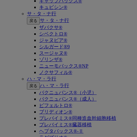
キャップバックス®
キュビシン®
サ・タ・ナ行
サ・タ・ナ行
戻る
ザバクサ®
シベクトロ®
ジャヌビア®
シルガード®9
スージャヌ®
ゾリンザ®
ニューモバックス®NP
ノクサフィル®
ハ・マ・ラ行
ハ・マ・ラ行
戻る
バクニュバンス®（小児）
バクニュバンス®（成人）
ピフェルトロ®
ブリディオン®
プレバイミス®同種造血幹細胞移植
プレバイミス®臓器移植
ヘプタバックス®-Ⅱ