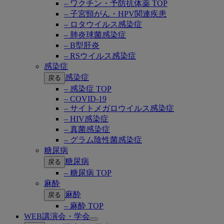
– ワクチン・予防抗体薬 TOP
– 子宮頸がん・HPV関連疾患
– ロタウイルス感染症
– 肺炎球菌感染症
– B型肝炎
– RSウイルス感染症
感染症
感染症
戻る
– 感染症 TOP
– COVID-19
– サイトメガロウイルス感染症
– HIV感染症
– 真菌感染症
– グラム陰性菌感染症
糖尿病
糖尿病
戻る
– 糖尿病 TOP
麻酔
麻酔
戻る
– 麻酔 TOP
WEB講演会・学会
Open