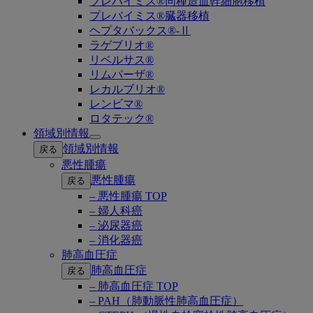
プレバイミス®同種造血幹細胞移植
プレバイミス®臓器移植
ヘプタバックス®-Ⅱ
ラゲブリオ®
リベルサス®
リムパーザ®
レカルブリオ®
レンビマ®
ロタテック®
領域別情報
Open
領域別情報
戻る
submenu
悪性腫瘍
悪性腫瘍
戻る
– 悪性腫瘍 TOP
– 婦人科癌
– 泌尿器癌
– 消化器癌
肺高血圧症
肺高血圧症
戻る
– 肺高血圧症 TOP
– PAH（肺動脈性肺高血圧症）