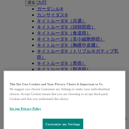
カ行
戻る
ガーダシル®
カンサイダス®
キイトルーダ®（共通）
キイトルーダ®（頭頸部癌）
キイトルーダ®（食道癌）
キイトルーダ®（非小細胞肺癌）
キイトルーダ®（胸膜中皮腫）
キイトルーダ®（トリプルネガティブ乳
癌）
キイトルーダ®（胃癌）
キイトルーダ®（胆道癌）
キイトルーダ®（腎細胞癌）
キイトルーダ®（尿路上皮癌）
This Site Uses Cookies and Your Privacy Choice Is Important to Us
キイトルーダ®（子宮体癌）
We suggest you choose Customize my Settings to make your individualized
キイトルーダ®（子宮頸癌）
choices. Accept Cookies means that you are choosing to accept third-party
Cookies and that you understand this choice.
キイトルーダ®（悪性黒色腫）
キイトルーダ®（古典的ホジキンリンパ
See our Privacy Policy
腫）
キイトルーダ®（原発性縦隔大細胞型B細胞
リンパ腫（PMBCL））
Customize my Settings