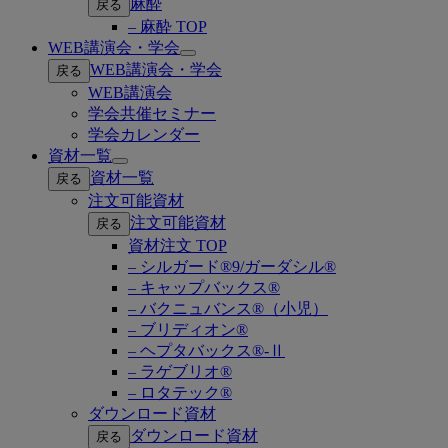
麻酔
戻る
– 麻酔 TOP
WEB講演会・学会
Open
WEB講演会・学会
戻る
submenu
WEB講演会
学会共催セミナー
学会カレンダー
資材一覧
Open
資材一覧
戻る
submenu
注文可能資材
注文可能資材
戻る
資材注文 TOP
– シルガード®9/ガーダシル®
– キャップバックス®
– バクニュバンス®（小児）
– ブリディオン®
– ヘプタバックス®-Ⅱ
– ラゲブリオ®
– ロタテック®
ダウンロード資材
ダウンロード資材
戻る