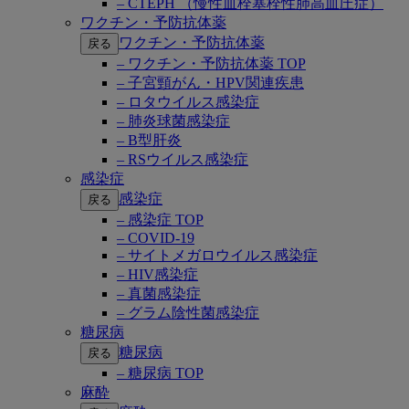
– CTEPH （慢性血栓塞栓性肺高血圧症）
ワクチン・予防抗体薬
ワクチン・予防抗体薬
戻る
– ワクチン・予防抗体薬 TOP
– 子宮頸がん・HPV関連疾患
– ロタウイルス感染症
– 肺炎球菌感染症
– B型肝炎
– RSウイルス感染症
感染症
感染症
戻る
– 感染症 TOP
– COVID-19
– サイトメガロウイルス感染症
– HIV感染症
– 真菌感染症
– グラム陰性菌感染症
糖尿病
糖尿病
戻る
– 糖尿病 TOP
麻酔