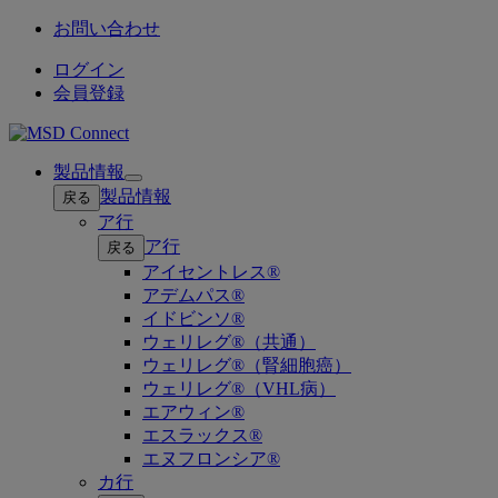
お問い合わせ
ログイン
会員登録
製品情報
Open
製品情報
戻る
submenu
ア行
ア行
戻る
アイセントレス®
アデムパス®
イドビンソ®
ウェリレグ®（共通）
ウェリレグ®（腎細胞癌）
ウェリレグ®（VHL病）
エアウィン®
エスラックス®
エヌフロンシア®
カ行