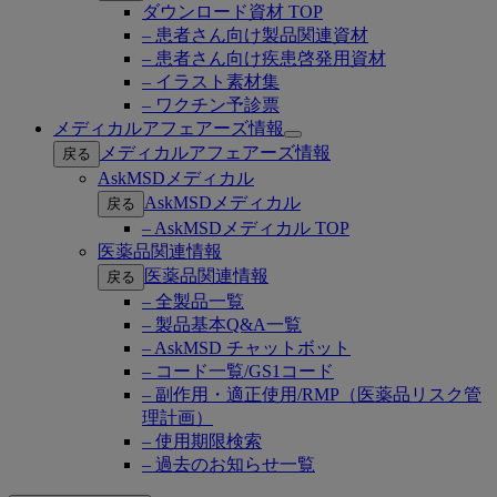
ダウンロード資材 TOP
– 患者さん向け製品関連資材
– 患者さん向け疾患啓発用資材
– イラスト素材集
– ワクチン予診票
メディカルアフェアーズ情報
Open
メディカルアフェアーズ情報
戻る
submenu
AskMSDメディカル
AskMSDメディカル
戻る
– AskMSDメディカル TOP
医薬品関連情報
医薬品関連情報
戻る
– 全製品一覧
– 製品基本Q&A一覧
– AskMSD チャットボット
– コード一覧/GS1コード
– 副作用・適正使用/RMP（医薬品リスク管
理計画）
– 使用期限検索
– 過去のお知らせ一覧