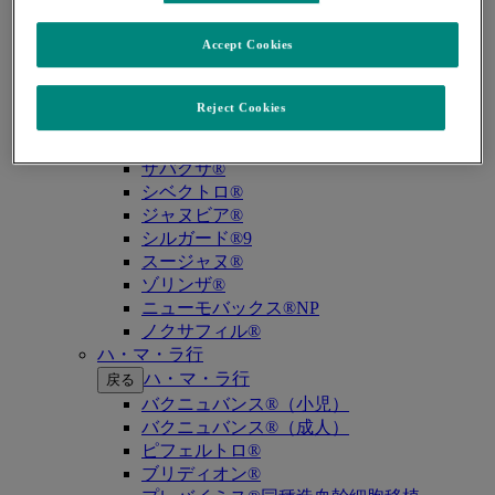
キイトルーダ®（MSI-High固形癌）
キイトルーダ®（MSI-High結腸・直腸癌）
Accept Cookies
キイトルーダ®（TMB-High固形癌）
キャップバックス®
キュビシン®
Reject Cookies
サ・タ・ナ行
サ・タ・ナ行
戻る
ザバクサ®
シベクトロ®
ジャヌビア®
シルガード®9
スージャヌ®
ゾリンザ®
ニューモバックス®NP
ノクサフィル®
ハ・マ・ラ行
ハ・マ・ラ行
戻る
バクニュバンス®（小児）
バクニュバンス®（成人）
ピフェルトロ®
ブリディオン®