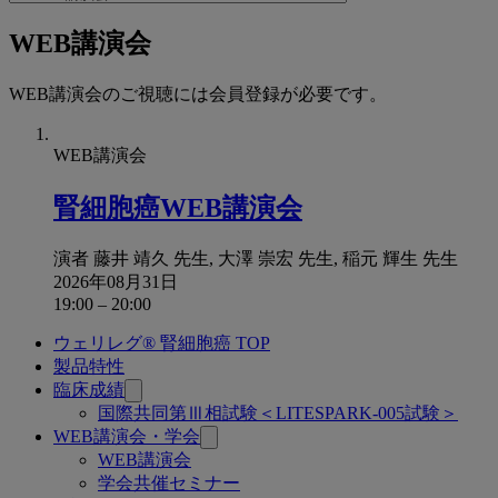
to
関
WEB講演会
連
ペ
WEB講演会のご視聴には会員登録が必要です。
ー
ジ
WEB講演会
腎細胞癌WEB講演会
演者
藤井 靖久 先生, 大澤 崇宏 先生, 稲元 輝生 先生
2026年08月31日
19:00
–
20:00
ウェリレグ® 腎細胞癌 TOP
関
製品特性
連
臨床成績
国際共同第Ⅲ相試験＜LITESPARK-005試験＞
ペ
WEB講演会・学会
ー
WEB講演会
学会共催セミナー
ジ