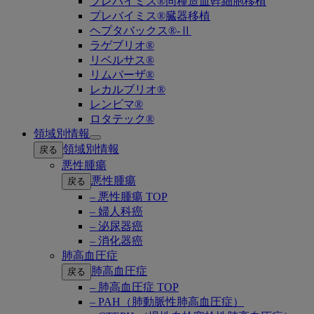
プレバイミス®同種造血幹細胞移植
プレバイミス®臓器移植
ヘプタバックス®-Ⅱ
ラゲブリオ®
リベルサス®
リムパーザ®
レカルブリオ®
レンビマ®
ロタテック®
領域別情報
Open
領域別情報
戻る
submenu
悪性腫瘍
悪性腫瘍
戻る
– 悪性腫瘍 TOP
– 婦人科癌
– 泌尿器癌
– 消化器癌
肺高血圧症
肺高血圧症
戻る
– 肺高血圧症 TOP
– PAH（肺動脈性肺高血圧症）