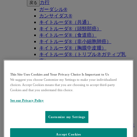
カ行
戻る
ガーダシル®
カンサイダス®
キイトルーダ®（共通）
キイトルーダ®（頭頸部癌）
キイトルーダ®（食道癌）
キイトルーダ®（非小細胞肺癌）
キイトルーダ®（胸膜中皮腫）
キイトルーダ®（トリプルネガティブ乳
癌）
キイトルーダ®（胃癌）
キイトルーダ®（胆道癌）
This Site Uses Cookies and Your Privacy Choice Is Important to Us
キイトルーダ®（腎細胞癌）
We suggest you choose Customize my Settings to make your individualized
choices. Accept Cookies means that you are choosing to accept third-party
キイトルーダ®（尿路上皮癌）
Cookies and that you understand this choice.
キイトルーダ®（子宮体癌）
キイトルーダ®（子宮頸癌）
See our Privacy Policy
キイトルーダ®（悪性黒色腫）
キイトルーダ®（古典的ホジキンリンパ
Customize my Settings
腫）
キイトルーダ®（原発性縦隔大細胞型B細胞
リンパ腫（PMBCL））
Accept Cookies