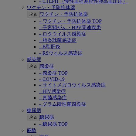
– CTEPH （慢性血栓塞栓性肺高血圧症）
ワクチン・予防抗体薬
ワクチン・予防抗体薬
戻る
– ワクチン・予防抗体薬 TOP
– 子宮頸がん・HPV関連疾患
– ロタウイルス感染症
– 肺炎球菌感染症
– B型肝炎
– RSウイルス感染症
感染症
感染症
戻る
– 感染症 TOP
– COVID-19
– サイトメガロウイルス感染症
– HIV感染症
– 真菌感染症
– グラム陰性菌感染症
糖尿病
糖尿病
戻る
– 糖尿病 TOP
麻酔