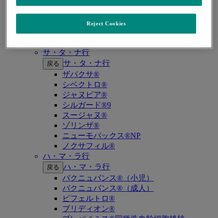
キイトルーダ®（MSI-High固形癌）
キイトルーダ®（MSI-High結腸・直腸癌）
キイトルーダ®（TMB-High固形癌）
Reject Cookies
キャップバックス®
キュビシン®
サ・タ・ナ行
サ・タ・ナ行
戻る
ザバクサ®
シベクトロ®
ジャヌビア®
シルガード®9
スージャヌ®
ゾリンザ®
ニューモバックス®NP
ノクサフィル®
ハ・マ・ラ行
ハ・マ・ラ行
戻る
バクニュバンス®（小児）
バクニュバンス®（成人）
ピフェルトロ®
ブリディオン®