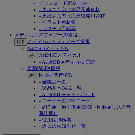
ダウンロード資材 TOP
– 患者さん向け製品関連資材
– 患者さん向け疾患啓発用資材
– イラスト素材集
– ワクチン予診票
メディカルアフェアーズ情報
Open
メディカルアフェアーズ情報
戻る
submenu
AskMSDメディカル
AskMSDメディカル
戻る
– AskMSDメディカル TOP
医薬品関連情報
医薬品関連情報
戻る
– 全製品一覧
– 製品基本Q&A一覧
– AskMSD チャットボット
– コード一覧/GS1コード
– 副作用・適正使用/RMP（医薬品リスク管
理計画）
– 使用期限検索
– 過去のお知らせ一覧