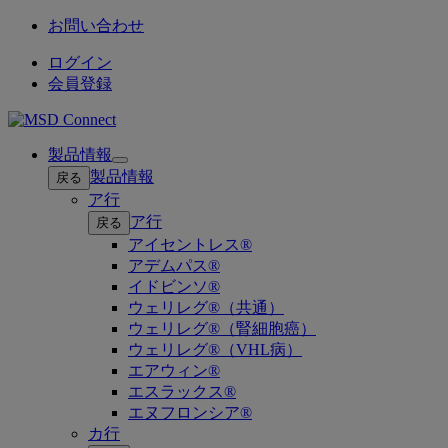
お問い合わせ
ログイン
会員登録
製品情報
Open
製品情報
戻る
submenu
ア行
ア行
戻る
アイセントレス®
アデムパス®
イドビンソ®
ウェリレグ®（共通）
ウェリレグ®（腎細胞癌）
ウェリレグ®（VHL病）
エアウィン®
エスラックス®
エヌフロンシア®
カ行