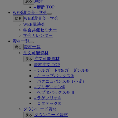
麻酔
戻る
– 麻酔 TOP
WEB講演会・学会
Open
WEB講演会・学会
戻る
submenu
WEB講演会
学会共催セミナー
学会カレンダー
資材一覧
Open
資材一覧
戻る
submenu
注文可能資材
注文可能資材
戻る
資材注文 TOP
– シルガード®9/ガーダシル®
– キャップバックス®
– バクニュバンス®（小児）
– ブリディオン®
– ヘプタバックス®-Ⅱ
– ラゲブリオ®
– ロタテック®
ダウンロード資材
ダウンロード資材
戻る