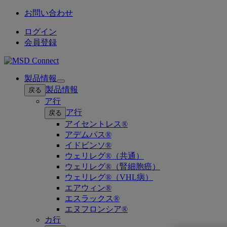
お問い合わせ
ログイン
会員登録
製品情報
Open
製品情報
戻る
submenu
ア行
ア行
戻る
アイセントレス®
アデムパス®
イドビンソ®
ウェリレグ®（共通）
ウェリレグ®（腎細胞癌）
ウェリレグ®（VHL病）
エアウィン®
エスラックス®
エヌフロンシア®
カ行