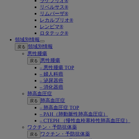
ラゲブリオ®
リベルサス®
リムパーザ®
レカルブリオ®
レンビマ®
ロタテック®
領域別情報
Open
領域別情報
戻る
submenu
悪性腫瘍
悪性腫瘍
戻る
– 悪性腫瘍 TOP
– 婦人科癌
– 泌尿器癌
– 消化器癌
肺高血圧症
肺高血圧症
戻る
– 肺高血圧症 TOP
– PAH（肺動脈性肺高血圧症）
– CTEPH （慢性血栓塞栓性肺高血圧症）
ワクチン・予防抗体薬
ワクチン・予防抗体薬
戻る