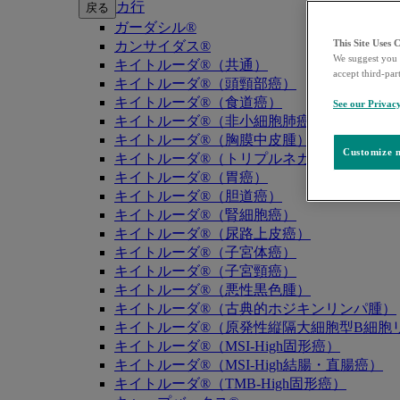
カ行
戻る
ガーダシル®
This Site Uses 
カンサイダス®
We suggest you 
キイトルーダ®（共通）
accept third-par
キイトルーダ®（頭頸部癌）
キイトルーダ®（食道癌）
See our Privac
キイトルーダ®（非小細胞肺癌）
キイトルーダ®（胸膜中皮腫）
Customize m
キイトルーダ®（トリプルネガティブ乳癌）
キイトルーダ®（胃癌）
キイトルーダ®（胆道癌）
キイトルーダ®（腎細胞癌）
キイトルーダ®（尿路上皮癌）
キイトルーダ®（子宮体癌）
キイトルーダ®（子宮頸癌）
キイトルーダ®（悪性黒色腫）
キイトルーダ®（古典的ホジキンリンパ腫）
キイトルーダ®（原発性縦隔大細胞型B細胞リ
キイトルーダ®（MSI-High固形癌）
キイトルーダ®（MSI-High結腸・直腸癌）
キイトルーダ®（TMB-High固形癌）