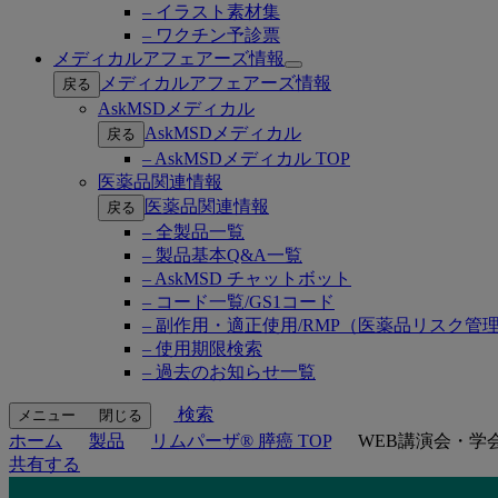
– イラスト素材集
– ワクチン予診票
メディカルアフェアーズ情報
Open
メディカルアフェアーズ情報
戻る
submenu
AskMSDメディカル
AskMSDメディカル
戻る
– AskMSDメディカル TOP
医薬品関連情報
医薬品関連情報
戻る
– 全製品一覧
– 製品基本Q&A一覧
– AskMSD チャットボット
– コード一覧/GS1コード
– 副作用・適正使用/RMP（医薬品リスク管
– 使用期限検索
– 過去のお知らせ一覧
検索
メニュー
閉じる
ホーム
製品
リムパーザ® 膵癌 TOP
WEB講演会・学
共有する