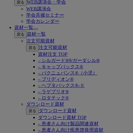
WEB講演会・学会
戻る
submenu
WEB講演会
学会共催セミナー
学会カレンダー
資材一覧
Open
資材一覧
戻る
submenu
注文可能資材
注文可能資材
戻る
資材注文 TOP
– シルガード®9/ガーダシル®
– キャップバックス®
– バクニュバンス®（小児）
– ブリディオン®
– ヘプタバックス®-Ⅱ
– ラゲブリオ®
– ロタテック®
ダウンロード資材
ダウンロード資材
戻る
ダウンロード資材 TOP
– 患者さん向け製品関連資材
– 患者さん向け疾患啓発用資材