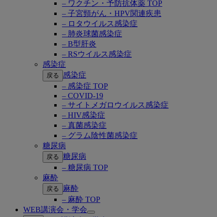
– ワクチン・予防抗体薬 TOP
– 子宮頸がん・HPV関連疾患
– ロタウイルス感染症
– 肺炎球菌感染症
– B型肝炎
– RSウイルス感染症
感染症
感染症
戻る
– 感染症 TOP
– COVID-19
– サイトメガロウイルス感染症
– HIV感染症
– 真菌感染症
– グラム陰性菌感染症
糖尿病
糖尿病
戻る
– 糖尿病 TOP
麻酔
麻酔
戻る
– 麻酔 TOP
WEB講演会・学会
Open