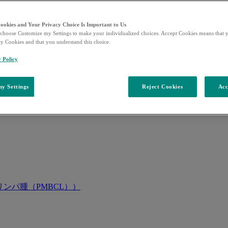
Cookies and Your Privacy Choice Is Important to Us
choose Customize my Settings to make your individualized choices. Accept Cookies means that y
ty Cookies and that you understand this choice.
y Policy
y Settings
Reject Cookies
Acc
ンパ腫（PMBCL））