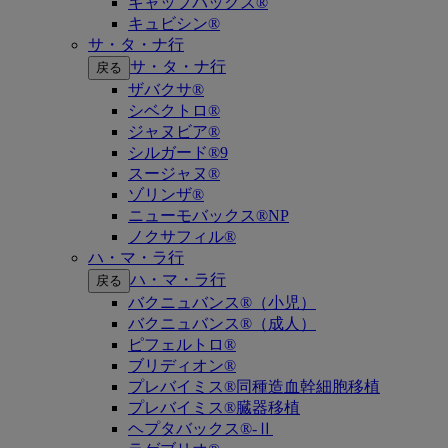
キャップバックス®
キュビシン®
サ・タ・ナ行
サ・タ・ナ行
戻る
ザバクサ®
シベクトロ®
ジャヌビア®
シルガード®9
スージャヌ®
ゾリンザ®
ニューモバックス®NP
ノクサフィル®
ハ・マ・ラ行
ハ・マ・ラ行
戻る
バクニュバンス®（小児）
バクニュバンス®（成人）
ピフェルトロ®
ブリディオン®
プレバイミス®同種造血幹細胞移植
プレバイミス®臓器移植
ヘプタバックス®-Ⅱ