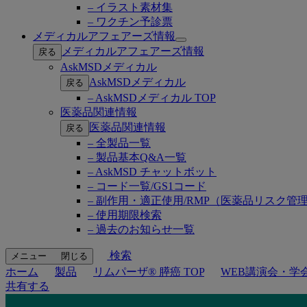
– イラスト素材集
– ワクチン予診票
メディカルアフェアーズ情報
Open
メディカルアフェアーズ情報
戻る
submenu
AskMSDメディカル
AskMSDメディカル
戻る
– AskMSDメディカル TOP
医薬品関連情報
医薬品関連情報
戻る
– 全製品一覧
– 製品基本Q&A一覧
– AskMSD チャットボット
– コード一覧/GS1コード
– 副作用・適正使用/RMP（医薬品リスク管
– 使用期限検索
– 過去のお知らせ一覧
検索
メニュー
閉じる
ホーム
製品
リムパーザ® 膵癌 TOP
WEB講演会・学
共有する