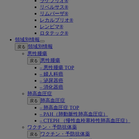
ラゲブリオ®
リベルサス®
リムパーザ®
レカルブリオ®
レンビマ®
ロタテック®
領域別情報
Open
領域別情報
戻る
submenu
悪性腫瘍
悪性腫瘍
戻る
– 悪性腫瘍 TOP
– 婦人科癌
– 泌尿器癌
– 消化器癌
肺高血圧症
肺高血圧症
戻る
– 肺高血圧症 TOP
– PAH（肺動脈性肺高血圧症）
– CTEPH （慢性血栓塞栓性肺高血圧症）
ワクチン・予防抗体薬
ワクチン・予防抗体薬
戻る