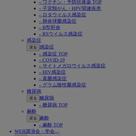
– ワクチン・予防抗体薬 TOP
– 子宮頸がん・HPV関連疾患
– ロタウイルス感染症
– 肺炎球菌感染症
– B型肝炎
– RSウイルス感染症
感染症
感染症
戻る
– 感染症 TOP
– COVID-19
– サイトメガロウイルス感染症
– HIV感染症
– 真菌感染症
– グラム陰性菌感染症
糖尿病
糖尿病
戻る
– 糖尿病 TOP
麻酔
麻酔
戻る
– 麻酔 TOP
WEB講演会・学会
Open