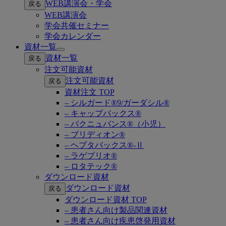
WEB講演会・学会
戻る
submenu
WEB講演会
学会共催セミナー
学会カレンダー
資材一覧
Open
資材一覧
戻る
submenu
注文可能資材
注文可能資材
戻る
資材注文 TOP
– シルガード®9/ガーダシル®
– キャップバックス®
– バクニュバンス®（小児）
– ブリディオン®
– ヘプタバックス®-Ⅱ
– ラゲブリオ®
– ロタテック®
ダウンロード資材
ダウンロード資材
戻る
ダウンロード資材 TOP
– 患者さん向け製品関連資材
– 患者さん向け疾患啓発用資材