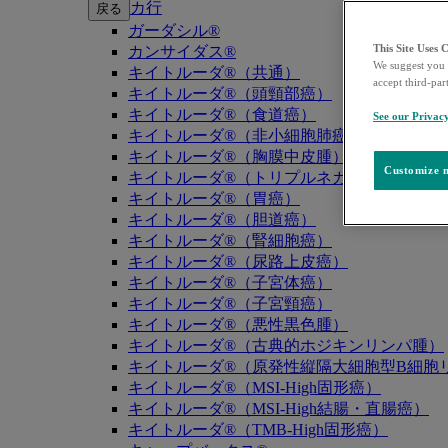
カ行
戻る
ガーダシル®
This Site Uses 
カンサイダス®
We suggest you 
キイトルーダ®（共通）
accept third-par
キイトルーダ®（頭頸部癌）
キイトルーダ®（食道癌）
See our Privac
キイトルーダ®（非小細胞肺癌）
キイトルーダ®（胸膜中皮腫）
Customize m
キイトルーダ®（トリプルネガティブ乳癌）
キイトルーダ®（胃癌）
キイトルーダ®（胆道癌）
キイトルーダ®（腎細胞癌）
キイトルーダ®（尿路上皮癌）
キイトルーダ®（子宮体癌）
キイトルーダ®（子宮頸癌）
キイトルーダ®（悪性黒色腫）
キイトルーダ®（古典的ホジキンリンパ腫）
キイトルーダ®（原発性縦隔大細胞型B細胞リ
キイトルーダ®（MSI-High固形癌）
キイトルーダ®（MSI-High結腸・直腸癌）
キイトルーダ®（TMB-High固形癌）