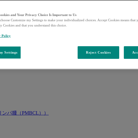
Cookies and Your Privacy Choice Is Important to Us
choose Customize my Settings to make your individualized choices. Accept Cookies means that y
ty Cookies and that you understand this choice.
y Policy
y Settings
Reject Cookies
Acc
ンパ腫（PMBCL））