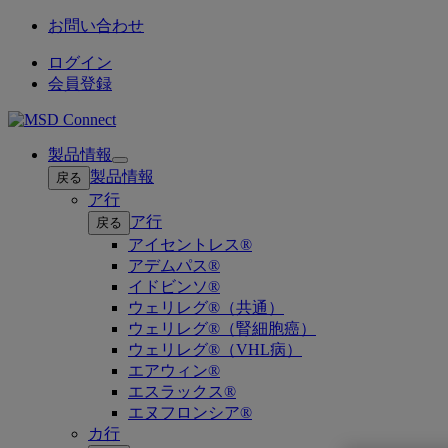
お問い合わせ
ログイン
会員登録
製品情報
Open
製品情報
戻る
submenu
ア行
ア行
戻る
アイセントレス®
アデムパス®
イドビンソ®
ウェリレグ®（共通）
ウェリレグ®（腎細胞癌）
ウェリレグ®（VHL病）
エアウィン®
エスラックス®
エヌフロンシア®
カ行