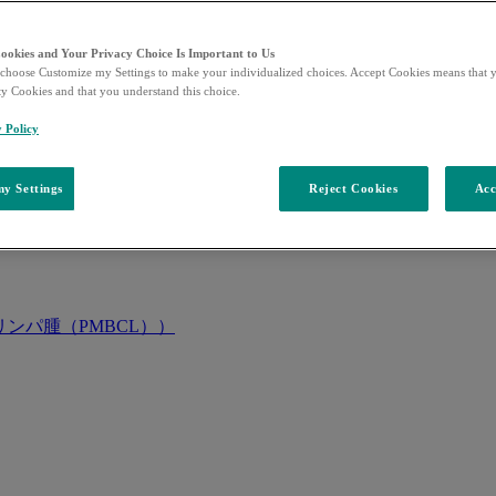
Cookies and Your Privacy Choice Is Important to Us
choose Customize my Settings to make your individualized choices. Accept Cookies means that y
ty Cookies and that you understand this choice.
y Policy
y Settings
Reject Cookies
Acc
ンパ腫（PMBCL））