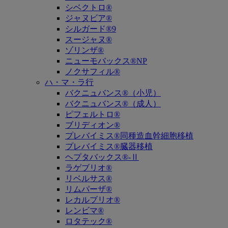
シベクトロ®
ジャヌビア®
シルガード®9
スージャヌ®
ゾリンザ®
ニューモバックス®NP
ノクサフィル®
ハ・マ・ラ行
バクニュバンス®（小児）
バクニュバンス®（成人）
ピフェルトロ®
ブリディオン®
プレバイミス®同種造血幹細胞移植
プレバイミス®臓器移植
ヘプタバックス®-Ⅱ
ラゲブリオ®
リベルサス®
リムパーザ®
レカルブリオ®
レンビマ®
ロタテック®