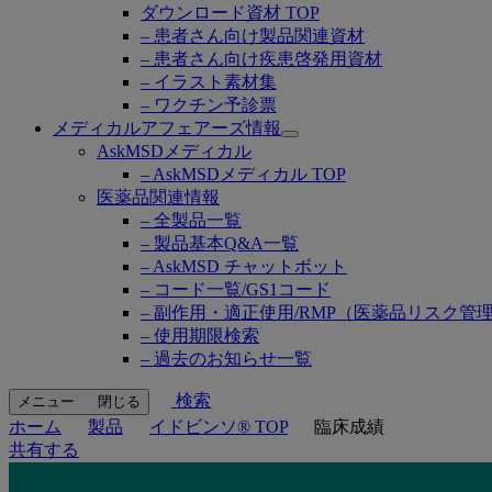
ダウンロード資材 TOP
– 患者さん向け製品関連資材
– 患者さん向け疾患啓発用資材
– イラスト素材集
– ワクチン予診票
メディカルアフェアーズ情報
Open
AskMSDメディカル
submenu
– AskMSDメディカル TOP
医薬品関連情報
– 全製品一覧
– 製品基本Q&A一覧
– AskMSD チャットボット
– コード一覧/GS1コード
– 副作用・適正使用/RMP（医薬品リスク管
– 使用期限検索
– 過去のお知らせ一覧
検索
メニュー
閉じる
ホーム
製品
イドビンソ® TOP
臨床成績
共有する