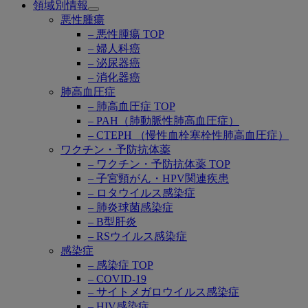
領域別情報
Open
悪性腫瘍
submenu
– 悪性腫瘍 TOP
– 婦人科癌
– 泌尿器癌
– 消化器癌
肺高血圧症
– 肺高血圧症 TOP
– PAH（肺動脈性肺高血圧症）
– CTEPH （慢性血栓塞栓性肺高血圧症）
ワクチン・予防抗体薬
– ワクチン・予防抗体薬 TOP
– 子宮頸がん・HPV関連疾患
– ロタウイルス感染症
– 肺炎球菌感染症
– B型肝炎
– RSウイルス感染症
感染症
– 感染症 TOP
– COVID-19
– サイトメガロウイルス感染症
– HIV感染症