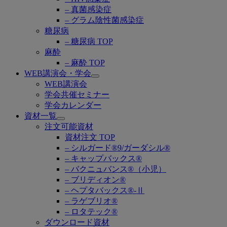
– 真菌感染症
– グラム陰性菌感染症
糖尿病
– 糖尿病 TOP
麻酔
– 麻酔 TOP
WEB講演会・学会
Open
WEB講演会
submenu
学会共催セミナー
学会カレンダー
資材一覧
Open
注文可能資材
submenu
資材注文 TOP
– シルガード®9/ガーダシル®
– キャップバックス®
– バクニュバンス®（小児）
– ブリディオン®
– ヘプタバックス®-Ⅱ
– ラゲブリオ®
– ロタテック®
ダウンロード資材