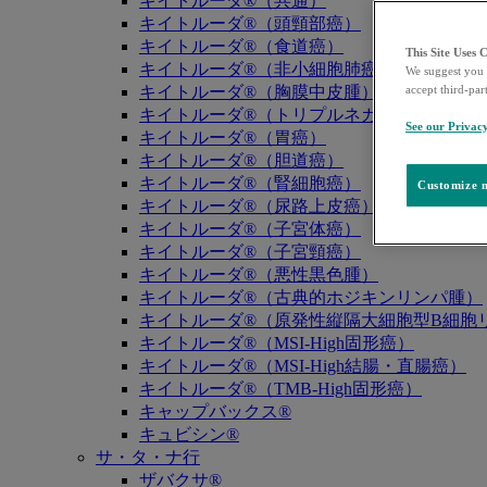
キイトルーダ®（共通）
キイトルーダ®（頭頸部癌）
キイトルーダ®（食道癌）
This Site Uses 
キイトルーダ®（非小細胞肺癌）
We suggest you 
キイトルーダ®（胸膜中皮腫）
accept third-par
キイトルーダ®（トリプルネガティブ乳癌）
See our Privac
キイトルーダ®（胃癌）
キイトルーダ®（胆道癌）
キイトルーダ®（腎細胞癌）
Customize m
キイトルーダ®（尿路上皮癌）
キイトルーダ®（子宮体癌）
キイトルーダ®（子宮頸癌）
キイトルーダ®（悪性黒色腫）
キイトルーダ®（古典的ホジキンリンパ腫）
キイトルーダ®（原発性縦隔大細胞型B細胞リ
キイトルーダ®（MSI-High固形癌）
キイトルーダ®（MSI-High結腸・直腸癌）
キイトルーダ®（TMB-High固形癌）
キャップバックス®
キュビシン®
サ・タ・ナ行
ザバクサ®