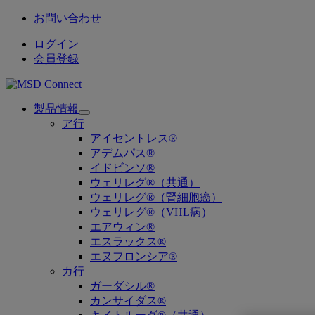
お問い合わせ
ログイン
会員登録
製品情報
Open
ア行
submenu
アイセントレス®
アデムパス®
イドビンソ®
ウェリレグ®（共通）
ウェリレグ®（腎細胞癌）
ウェリレグ®（VHL病）
エアウィン®
エスラックス®
エヌフロンシア®
カ行
ガーダシル®
カンサイダス®