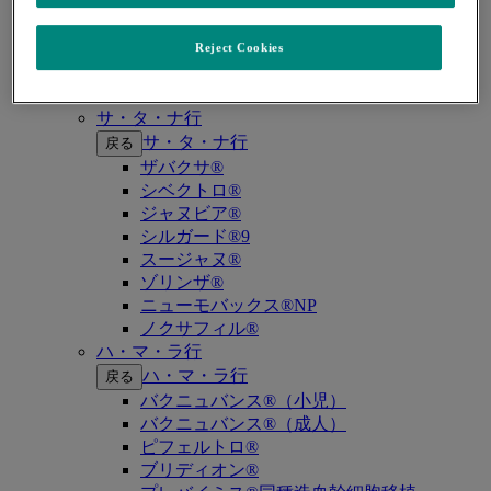
キイトルーダ®（MSI-High固形癌）
キイトルーダ®（MSI-High結腸・直腸癌）
キイトルーダ®（TMB-High固形癌）
Reject Cookies
キャップバックス®
キュビシン®
サ・タ・ナ行
サ・タ・ナ行
戻る
ザバクサ®
シベクトロ®
ジャヌビア®
シルガード®9
スージャヌ®
ゾリンザ®
ニューモバックス®NP
ノクサフィル®
ハ・マ・ラ行
ハ・マ・ラ行
戻る
バクニュバンス®（小児）
バクニュバンス®（成人）
ピフェルトロ®
ブリディオン®