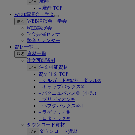
麻酔
戻る
– 麻酔 TOP
WEB講演会・学会
Open
WEB講演会・学会
戻る
submenu
WEB講演会
学会共催セミナー
学会カレンダー
資材一覧
Open
資材一覧
戻る
submenu
注文可能資材
注文可能資材
戻る
資材注文 TOP
– シルガード®9/ガーダシル®
– キャップバックス®
– バクニュバンス®（小児）
– ブリディオン®
– ヘプタバックス®-Ⅱ
– ラゲブリオ®
– ロタテック®
ダウンロード資材
ダウンロード資材
戻る