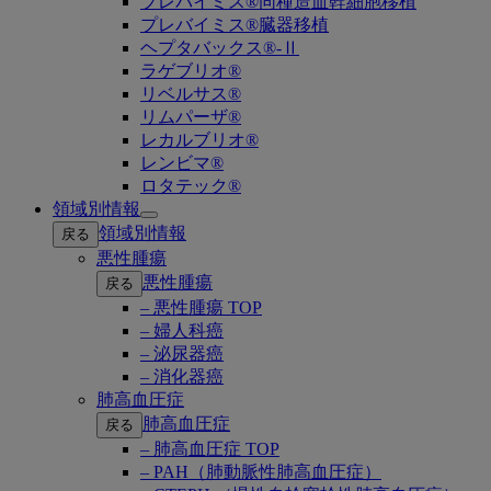
プレバイミス®同種造血幹細胞移植
プレバイミス®臓器移植
ヘプタバックス®-Ⅱ
ラゲブリオ®
リベルサス®
リムパーザ®
レカルブリオ®
レンビマ®
ロタテック®
領域別情報
Open
領域別情報
戻る
submenu
悪性腫瘍
悪性腫瘍
戻る
– 悪性腫瘍 TOP
– 婦人科癌
– 泌尿器癌
– 消化器癌
肺高血圧症
肺高血圧症
戻る
– 肺高血圧症 TOP
– PAH（肺動脈性肺高血圧症）