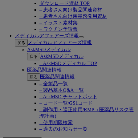
ダウンロード資材 TOP
– 患者さん向け製品関連資材
– 患者さん向け疾患啓発用資材
– イラスト素材集
– ワクチン予診票
メディカルアフェアーズ情報
Open
メディカルアフェアーズ情報
戻る
submenu
AskMSDメディカル
AskMSDメディカル
戻る
– AskMSDメディカル TOP
医薬品関連情報
医薬品関連情報
戻る
– 全製品一覧
– 製品基本Q&A一覧
– AskMSD チャットボット
– コード一覧/GS1コード
– 副作用・適正使用/RMP（医薬品リスク管
理計画）
– 使用期限検索
– 過去のお知らせ一覧