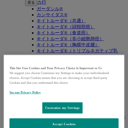
カ行
戻る
ガーダシル®
カンサイダス®
キイトルーダ®（共通）
キイトルーダ®（頭頸部癌）
キイトルーダ®（食道癌）
キイトルーダ®（非小細胞肺癌）
キイトルーダ®（胸膜中皮腫）
キイトルーダ®（トリプルネガティブ乳
癌）
キイトルーダ®（胃癌）
This Site Uses Cookies and Your Privacy Choice Is Important to Us
キイトルーダ®（胆道癌）
We suggest you choose Customize my Settings to make your individualized
キイトルーダ®（腎細胞癌）
choices. Accept Cookies means that you are choosing to accept third-party
キイトルーダ®（尿路上皮癌）
Cookies and that you understand this choice.
キイトルーダ®（子宮体癌）
キイトルーダ®（子宮頸癌）
See our Privacy Policy
キイトルーダ®（悪性黒色腫）
キイトルーダ®（古典的ホジキンリンパ
Customize my Settings
腫）
キイトルーダ®（原発性縦隔大細胞型B細胞
リンパ腫（PMBCL））
Accept Cookies