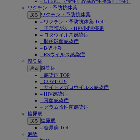
– CTEPH （慢性血栓塞栓性肺高血圧症）
ワクチン・予防抗体薬
ワクチン・予防抗体薬
戻る
– ワクチン・予防抗体薬 TOP
– 子宮頸がん・HPV関連疾患
– ロタウイルス感染症
– 肺炎球菌感染症
– B型肝炎
– RSウイルス感染症
感染症
感染症
戻る
– 感染症 TOP
– COVID-19
– サイトメガロウイルス感染症
– HIV感染症
– 真菌感染症
– グラム陰性菌感染症
糖尿病
糖尿病
戻る
– 糖尿病 TOP
麻酔