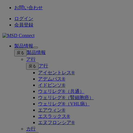
お問い合わせ
ログイン
会員登録
製品情報
Open
製品情報
戻る
submenu
ア行
ア行
戻る
アイセントレス®
アデムパス®
イドビンソ®
ウェリレグ®（共通）
ウェリレグ®（腎細胞癌）
ウェリレグ®（VHL病）
エアウィン®
エスラックス®
エヌフロンシア®
カ行