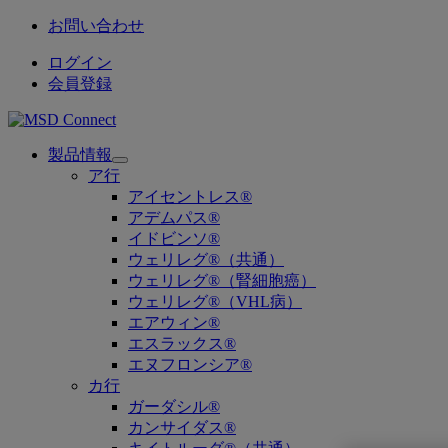
お問い合わせ
ログイン
会員登録
製品情報
Open
ア行
submenu
アイセントレス®
アデムパス®
イドビンソ®
ウェリレグ®（共通）
ウェリレグ®（腎細胞癌）
ウェリレグ®（VHL病）
エアウィン®
エスラックス®
エヌフロンシア®
カ行
ガーダシル®
カンサイダス®