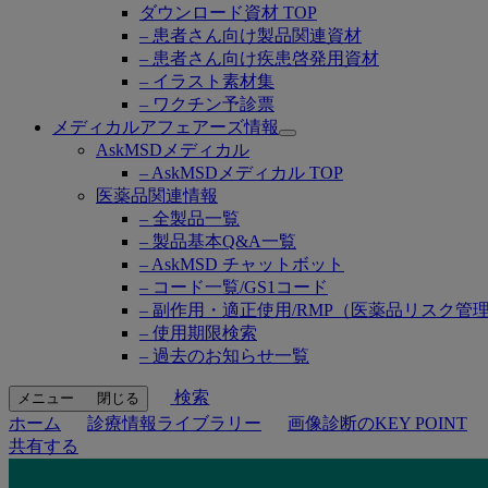
ダウンロード資材 TOP
– 患者さん向け製品関連資材
– 患者さん向け疾患啓発用資材
– イラスト素材集
– ワクチン予診票
メディカルアフェアーズ情報
Open
AskMSDメディカル
submenu
– AskMSDメディカル TOP
医薬品関連情報
– 全製品一覧
– 製品基本Q&A一覧
– AskMSD チャットボット
– コード一覧/GS1コード
– 副作用・適正使用/RMP（医薬品リスク管
– 使用期限検索
– 過去のお知らせ一覧
検索
メニュー
閉じる
ホーム
診療情報ライブラリー
画像診断のKEY POINT
共有する