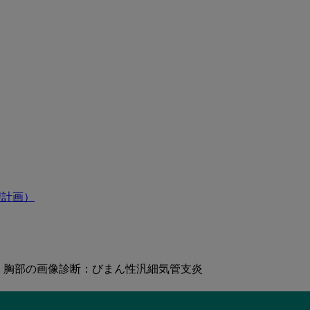
理計画）
胸部の画像診断：びまん性汎細気管支炎