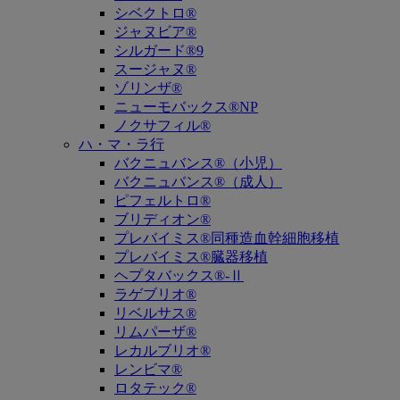
シベクトロ®
ジャヌビア®
シルガード®9
スージャヌ®
ゾリンザ®
ニューモバックス®NP
ノクサフィル®
ハ・マ・ラ行
バクニュバンス®（小児）
バクニュバンス®（成人）
ピフェルトロ®
ブリディオン®
プレバイミス®同種造血幹細胞移植
プレバイミス®臓器移植
ヘプタバックス®-Ⅱ
ラゲブリオ®
リベルサス®
リムパーザ®
レカルブリオ®
レンビマ®
ロタテック®