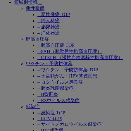
領域別情報
Open
悪性腫瘍
submenu
– 悪性腫瘍 TOP
– 婦人科癌
– 泌尿器癌
– 消化器癌
肺高血圧症
– 肺高血圧症 TOP
– PAH（肺動脈性肺高血圧症）
– CTEPH （慢性血栓塞栓性肺高血圧症）
ワクチン・予防抗体薬
– ワクチン・予防抗体薬 TOP
– 子宮頸がん・HPV関連疾患
– ロタウイルス感染症
– 肺炎球菌感染症
– B型肝炎
– RSウイルス感染症
感染症
– 感染症 TOP
– COVID-19
– サイトメガロウイルス感染症
– HIV感染症