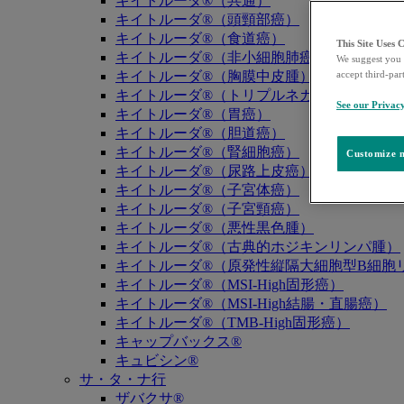
キイトルーダ®（共通）
キイトルーダ®（頭頸部癌）
キイトルーダ®（食道癌）
This Site Uses 
キイトルーダ®（非小細胞肺癌）
We suggest you 
キイトルーダ®（胸膜中皮腫）
accept third-par
キイトルーダ®（トリプルネガティブ乳癌）
See our Privac
キイトルーダ®（胃癌）
キイトルーダ®（胆道癌）
キイトルーダ®（腎細胞癌）
Customize m
キイトルーダ®（尿路上皮癌）
キイトルーダ®（子宮体癌）
キイトルーダ®（子宮頸癌）
キイトルーダ®（悪性黒色腫）
キイトルーダ®（古典的ホジキンリンパ腫）
キイトルーダ®（原発性縦隔大細胞型B細胞リ
キイトルーダ®（MSI-High固形癌）
キイトルーダ®（MSI-High結腸・直腸癌）
キイトルーダ®（TMB-High固形癌）
キャップバックス®
キュビシン®
サ・タ・ナ行
ザバクサ®