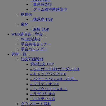
– 真菌感染症
– グラム陰性菌感染症
糖尿病
– 糖尿病 TOP
麻酔
– 麻酔 TOP
WEB講演会・学会
Open
WEB講演会
submenu
学会共催セミナー
学会カレンダー
資材一覧
Open
注文可能資材
submenu
資材注文 TOP
– シルガード®9/ガーダシル®
– キャップバックス®
– バクニュバンス®（小児）
– ブリディオン®
– ヘプタバックス®-Ⅱ
– ラゲブリオ®
– ロタテック®
ダウンロード資材