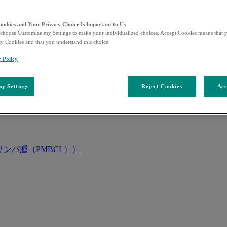
Cookies and Your Privacy Choice Is Important to Us
choose Customize my Settings to make your individualized choices. Accept Cookies means that y
ty Cookies and that you understand this choice.
y Policy
y Settings
Reject Cookies
Acc
ンパ腫（PMBCL））