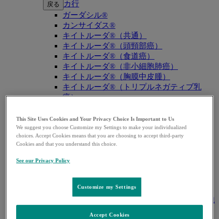
カ行
戻る
ガーダシル®
カンサイダス®
キイトルーダ®（共通）
キイトルーダ®（頭頸部癌）
キイトルーダ®（食道癌）
キイトルーダ®（非小細胞肺癌）
キイトルーダ®（胸膜中皮腫）
キイトルーダ®（トリプルネガティブ乳
癌）
キイトルーダ®（胃癌）
キイトルーダ®（胆道癌）
This Site Uses Cookies and Your Privacy Choice Is Important to Us
キイトルーダ®（腎細胞癌）
We suggest you choose Customize my Settings to make your individualized
choices. Accept Cookies means that you are choosing to accept third-party
キイトルーダ®（尿路上皮癌）
Cookies and that you understand this choice.
キイトルーダ®（子宮体癌）
キイトルーダ®（子宮頸癌）
See our Privacy Policy
キイトルーダ®（悪性黒色腫）
キイトルーダ®（古典的ホジキンリンパ
Customize my Settings
腫）
キイトルーダ®（原発性縦隔大細胞型B細胞
リンパ腫（PMBCL））
Accept Cookies