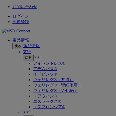
お問い合わせ
ログイン
会員登録
製品情報
Open
製品情報
戻る
submenu
ア行
ア行
戻る
アイセントレス®
アデムパス®
イドビンソ®
ウェリレグ®（共通）
ウェリレグ®（腎細胞癌）
ウェリレグ®（VHL病）
エアウィン®
エスラックス®
エヌフロンシア®
カ行