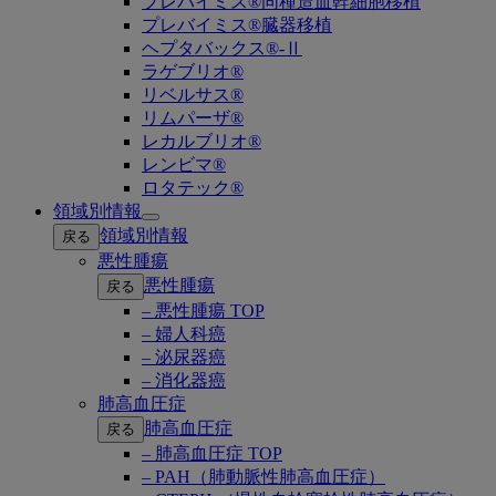
プレバイミス®同種造血幹細胞移植
プレバイミス®臓器移植
ヘプタバックス®-Ⅱ
ラゲブリオ®
リベルサス®
リムパーザ®
レカルブリオ®
レンビマ®
ロタテック®
領域別情報
Open
領域別情報
戻る
submenu
悪性腫瘍
悪性腫瘍
戻る
– 悪性腫瘍 TOP
– 婦人科癌
– 泌尿器癌
– 消化器癌
肺高血圧症
肺高血圧症
戻る
– 肺高血圧症 TOP
– PAH（肺動脈性肺高血圧症）