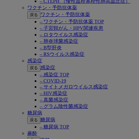
– CTEPH （慢性血栓塞栓性肺高血圧症）
ワクチン・予防抗体薬
ワクチン・予防抗体薬
戻る
– ワクチン・予防抗体薬 TOP
– 子宮頸がん・HPV関連疾患
– ロタウイルス感染症
– 肺炎球菌感染症
– B型肝炎
– RSウイルス感染症
感染症
感染症
戻る
– 感染症 TOP
– COVID-19
– サイトメガロウイルス感染症
– HIV感染症
– 真菌感染症
– グラム陰性菌感染症
糖尿病
糖尿病
戻る
– 糖尿病 TOP
麻酔