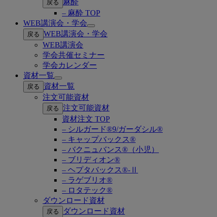
麻酔
戻る
– 麻酔 TOP
WEB講演会・学会
Open
WEB講演会・学会
戻る
submenu
WEB講演会
学会共催セミナー
学会カレンダー
資材一覧
Open
資材一覧
戻る
submenu
注文可能資材
注文可能資材
戻る
資材注文 TOP
– シルガード®9/ガーダシル®
– キャップバックス®
– バクニュバンス®（小児）
– ブリディオン®
– ヘプタバックス®-Ⅱ
– ラゲブリオ®
– ロタテック®
ダウンロード資材
ダウンロード資材
戻る