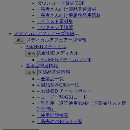
ダウンロード資材 TOP
– 患者さん向け製品関連資材
– 患者さん向け疾患啓発用資材
– イラスト素材集
– ワクチン予診票
メディカルアフェアーズ情報
Open
メディカルアフェアーズ情報
戻る
submenu
AskMSDメディカル
AskMSDメディカル
戻る
– AskMSDメディカル TOP
医薬品関連情報
医薬品関連情報
戻る
– 全製品一覧
– 製品基本Q&A一覧
– AskMSD チャットボット
– コード一覧/GS1コード
– 副作用・適正使用/RMP（医薬品リスク管
理計画）
– 使用期限検索
– 過去のお知らせ一覧