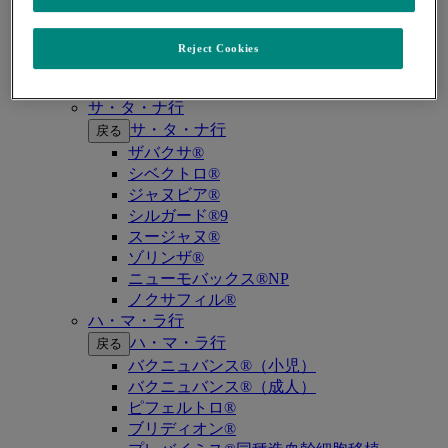
キイトルーダ®（MSI-High固形癌）
キイトルーダ®（MSI-High結腸・直腸癌）
キイトルーダ®（TMB-High固形癌）
Reject Cookies
キャップバックス®
キュビシン®
サ・タ・ナ行
サ・タ・ナ行
戻る
ザバクサ®
シベクトロ®
ジャヌビア®
シルガード®9
スージャヌ®
ゾリンザ®
ニューモバックス®NP
ノクサフィル®
ハ・マ・ラ行
ハ・マ・ラ行
戻る
バクニュバンス®（小児）
バクニュバンス®（成人）
ピフェルトロ®
ブリディオン®