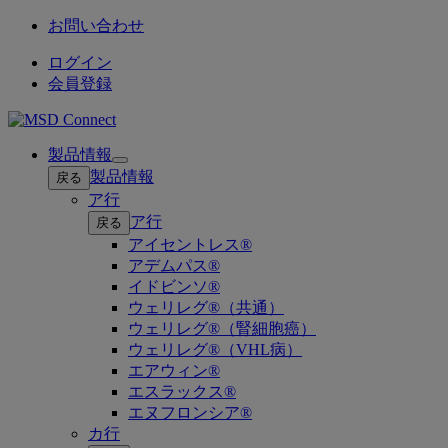
お問い合わせ
ログイン
会員登録
製品情報
Open
製品情報
戻る
submenu
ア行
ア行
戻る
アイセントレス®
アデムパス®
イドビンソ®
ウェリレグ®（共通）
ウェリレグ®（腎細胞癌）
ウェリレグ®（VHL病）
エアウィン®
エスラックス®
エヌフロンシア®
カ行