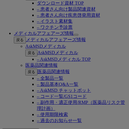
ダウンロード資材 TOP
– 患者さん向け製品関連資材
– 患者さん向け疾患啓発用資材
– イラスト素材集
– ワクチン予診票
メディカルアフェアーズ情報
Open
メディカルアフェアーズ情報
戻る
submenu
AskMSDメディカル
AskMSDメディカル
戻る
– AskMSDメディカル TOP
医薬品関連情報
医薬品関連情報
戻る
– 全製品一覧
– 製品基本Q&A一覧
– AskMSD チャットボット
– コード一覧/GS1コード
– 副作用・適正使用/RMP（医薬品リスク管
理計画）
– 使用期限検索
– 過去のお知らせ一覧