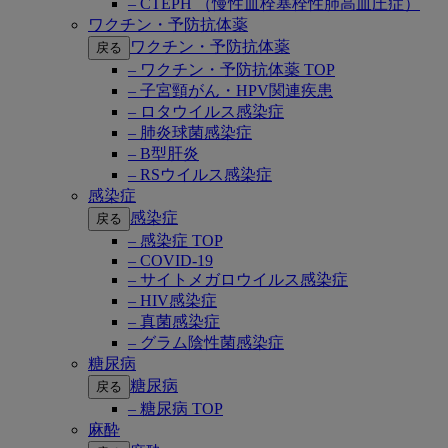
– CTEPH （慢性血栓塞栓性肺高血圧症）
ワクチン・予防抗体薬
ワクチン・予防抗体薬
戻る
– ワクチン・予防抗体薬 TOP
– 子宮頸がん・HPV関連疾患
– ロタウイルス感染症
– 肺炎球菌感染症
– B型肝炎
– RSウイルス感染症
感染症
感染症
戻る
– 感染症 TOP
– COVID-19
– サイトメガロウイルス感染症
– HIV感染症
– 真菌感染症
– グラム陰性菌感染症
糖尿病
糖尿病
戻る
– 糖尿病 TOP
麻酔