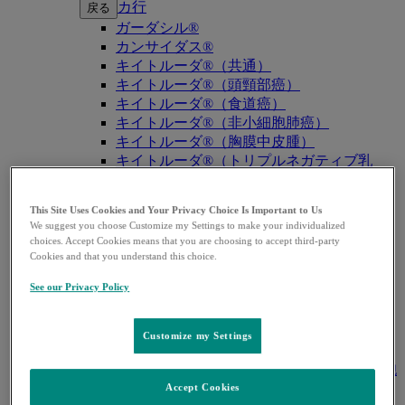
カ行
戻る
ガーダシル®
カンサイダス®
キイトルーダ®（共通）
キイトルーダ®（頭頸部癌）
キイトルーダ®（食道癌）
キイトルーダ®（非小細胞肺癌）
キイトルーダ®（胸膜中皮腫）
キイトルーダ®（トリプルネガティブ乳
癌）
キイトルーダ®（胃癌）
This Site Uses Cookies and Your Privacy Choice Is Important to Us
キイトルーダ®（胆道癌）
We suggest you choose Customize my Settings to make your individualized
キイトルーダ®（腎細胞癌）
choices. Accept Cookies means that you are choosing to accept third-party
キイトルーダ®（尿路上皮癌）
Cookies and that you understand this choice.
キイトルーダ®（子宮体癌）
See our Privacy Policy
キイトルーダ®（子宮頸癌）
キイトルーダ®（悪性黒色腫）
キイトルーダ®（古典的ホジキンリンパ
Customize my Settings
腫）
キイトルーダ®（原発性縦隔大細胞型B細胞
リンパ腫（PMBCL））
Accept Cookies