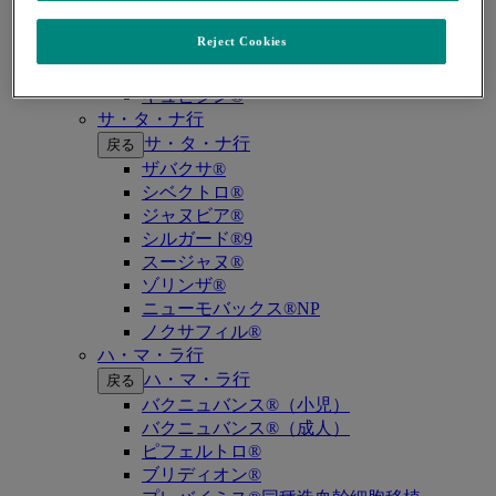
キイトルーダ®（MSI-High固形癌）
キイトルーダ®（MSI-High結腸・直腸癌）
Reject Cookies
キイトルーダ®（TMB-High固形癌）
キャップバックス®
キュビシン®
サ・タ・ナ行
サ・タ・ナ行
戻る
ザバクサ®
シベクトロ®
ジャヌビア®
シルガード®9
スージャヌ®
ゾリンザ®
ニューモバックス®NP
ノクサフィル®
ハ・マ・ラ行
ハ・マ・ラ行
戻る
バクニュバンス®（小児）
バクニュバンス®（成人）
ピフェルトロ®
ブリディオン®