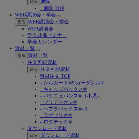
麻酔
戻る
– 麻酔 TOP
WEB講演会・学会
Open
WEB講演会・学会
戻る
submenu
WEB講演会
学会共催セミナー
学会カレンダー
資材一覧
Open
資材一覧
戻る
submenu
注文可能資材
注文可能資材
戻る
資材注文 TOP
– シルガード®9/ガーダシル®
– キャップバックス®
– バクニュバンス®（小児）
– ブリディオン®
– ヘプタバックス®-Ⅱ
– ラゲブリオ®
– ロタテック®
ダウンロード資材
ダウンロード資材
戻る