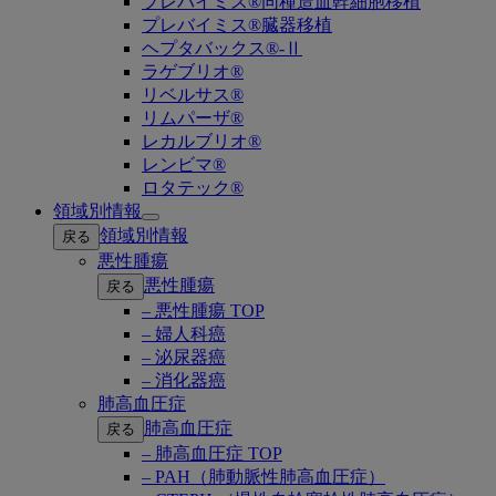
プレバイミス®同種造血幹細胞移植
プレバイミス®臓器移植
ヘプタバックス®-Ⅱ
ラゲブリオ®
リベルサス®
リムパーザ®
レカルブリオ®
レンビマ®
ロタテック®
領域別情報
Open
領域別情報
戻る
submenu
悪性腫瘍
悪性腫瘍
戻る
– 悪性腫瘍 TOP
– 婦人科癌
– 泌尿器癌
– 消化器癌
肺高血圧症
肺高血圧症
戻る
– 肺高血圧症 TOP
– PAH（肺動脈性肺高血圧症）