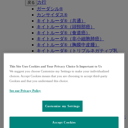
カ行
戻る
ガーダシル®
カンサイダス®
キイトルーダ®（共通）
キイトルーダ®（頭頸部癌）
キイトルーダ®（食道癌）
キイトルーダ®（非小細胞肺癌）
キイトルーダ®（胸膜中皮腫）
キイトルーダ®（トリプルネガティブ乳
癌）
キイトルーダ®（胃癌）
This Site Uses Cookies and Your Privacy Choice Is Important to Us
キイトルーダ®（胆道癌）
We suggest you choose Customize my Settings to make your individualized
キイトルーダ®（腎細胞癌）
choices. Accept Cookies means that you are choosing to accept third-party
キイトルーダ®（尿路上皮癌）
Cookies and that you understand this choice.
キイトルーダ®（子宮体癌）
See our Privacy Policy
キイトルーダ®（子宮頸癌）
キイトルーダ®（悪性黒色腫）
キイトルーダ®（古典的ホジキンリンパ
Customize my Settings
腫）
キイトルーダ®（原発性縦隔大細胞型B細胞
リンパ腫（PMBCL））
Accept Cookies