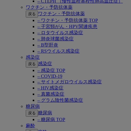
– CTEPH （慢性血栓塞栓性肺高血圧症）
ワクチン・予防抗体薬
ワクチン・予防抗体薬
戻る
– ワクチン・予防抗体薬 TOP
– 子宮頸がん・HPV関連疾患
– ロタウイルス感染症
– 肺炎球菌感染症
– B型肝炎
– RSウイルス感染症
感染症
感染症
戻る
– 感染症 TOP
– COVID-19
– サイトメガロウイルス感染症
– HIV感染症
– 真菌感染症
– グラム陰性菌感染症
糖尿病
糖尿病
戻る
– 糖尿病 TOP
麻酔