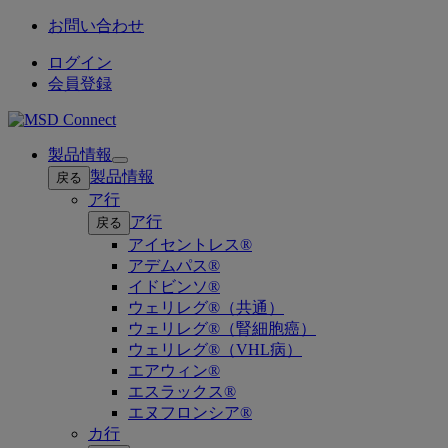
お問い合わせ
ログイン
会員登録
製品情報
Open
製品情報
戻る
submenu
ア行
ア行
戻る
アイセントレス®
アデムパス®
イドビンソ®
ウェリレグ®（共通）
ウェリレグ®（腎細胞癌）
ウェリレグ®（VHL病）
エアウィン®
エスラックス®
エヌフロンシア®
カ行