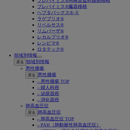
プレバイミス®同種造血幹細胞移植
プレバイミス®臓器移植
ヘプタバックス®-Ⅱ
ラゲブリオ®
リベルサス®
リムパーザ®
レカルブリオ®
レンビマ®
ロタテック®
領域別情報
Open
領域別情報
戻る
submenu
悪性腫瘍
悪性腫瘍
戻る
– 悪性腫瘍 TOP
– 婦人科癌
– 泌尿器癌
– 消化器癌
肺高血圧症
肺高血圧症
戻る
– 肺高血圧症 TOP
– PAH（肺動脈性肺高血圧症）