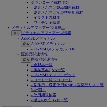
ダウンロード資材 TOP
– 患者さん向け製品関連資材
– 患者さん向け疾患啓発用資材
– イラスト素材集
– ワクチン予診票
メディカルアフェアーズ情報
Open
メディカルアフェアーズ情報
戻る
submenu
AskMSDメディカル
AskMSDメディカル
戻る
– AskMSDメディカル TOP
医薬品関連情報
医薬品関連情報
戻る
– 全製品一覧
– 製品基本Q&A一覧
– AskMSD チャットボット
– コード一覧/GS1コード
– 副作用・適正使用/RMP（医薬品リスク管
理計画）
– 使用期限検索
– 過去のお知らせ一覧