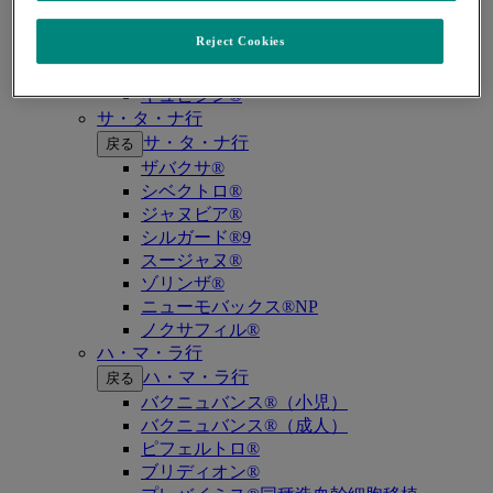
キイトルーダ®（MSI-High固形癌）
キイトルーダ®（MSI-High結腸・直腸癌）
Reject Cookies
キイトルーダ®（TMB-High固形癌）
キャップバックス®
キュビシン®
サ・タ・ナ行
サ・タ・ナ行
戻る
ザバクサ®
シベクトロ®
ジャヌビア®
シルガード®9
スージャヌ®
ゾリンザ®
ニューモバックス®NP
ノクサフィル®
ハ・マ・ラ行
ハ・マ・ラ行
戻る
バクニュバンス®（小児）
バクニュバンス®（成人）
ピフェルトロ®
ブリディオン®