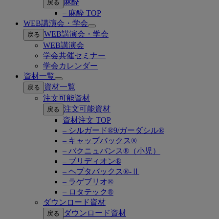
麻酔
戻る
– 麻酔 TOP
WEB講演会・学会
Open
WEB講演会・学会
戻る
submenu
WEB講演会
学会共催セミナー
学会カレンダー
資材一覧
Open
資材一覧
戻る
submenu
注文可能資材
注文可能資材
戻る
資材注文 TOP
– シルガード®9/ガーダシル®
– キャップバックス®
– バクニュバンス®（小児）
– ブリディオン®
– ヘプタバックス®-Ⅱ
– ラゲブリオ®
– ロタテック®
ダウンロード資材
ダウンロード資材
戻る