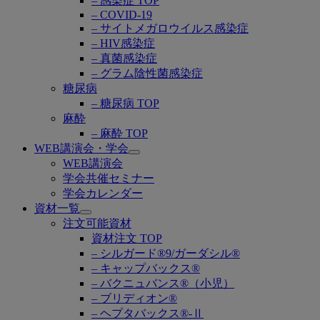
– 感染症 TOP
– COVID-19
– サイトメガロウイルス感染症
– HIV感染症
– 真菌感染症
– グラム陰性菌感染症
糖尿病
– 糖尿病 TOP
麻酔
– 麻酔 TOP
WEB講演会・学会
Open
WEB講演会
submenu
学会共催セミナー
学会カレンダー
資材一覧
Open
注文可能資材
submenu
資材注文 TOP
– シルガード®9/ガーダシル®
– キャップバックス®
– バクニュバンス®（小児）
– ブリディオン®
– ヘプタバックス®-Ⅱ