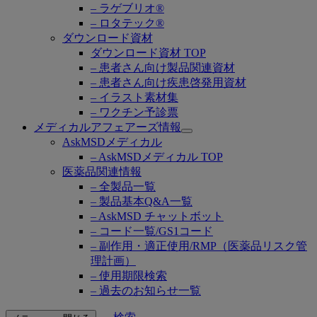
– ラゲブリオ®
– ロタテック®
ダウンロード資材
ダウンロード資材 TOP
– 患者さん向け製品関連資材
– 患者さん向け疾患啓発用資材
– イラスト素材集
– ワクチン予診票
メディカルアフェアーズ情報
Open
AskMSDメディカル
submenu
– AskMSDメディカル TOP
医薬品関連情報
– 全製品一覧
– 製品基本Q&A一覧
– AskMSD チャットボット
– コード一覧/GS1コード
– 副作用・適正使用/RMP（医薬品リスク管
理計画）
– 使用期限検索
– 過去のお知らせ一覧