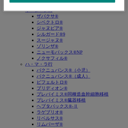
キュビシン®
サ・タ・ナ行
ザバクサ®
シベクトロ®
ジャヌビア®
シルガード®9
スージャヌ®
ゾリンザ®
ニューモバックス®NP
ノクサフィル®
ハ・マ・ラ行
バクニュバンス®（小児）
バクニュバンス®（成人）
ピフェルトロ®
ブリディオン®
プレバイミス®同種造血幹細胞移植
プレバイミス®臓器移植
ヘプタバックス®-Ⅱ
ラゲブリオ®
リベルサス®
リムパーザ®