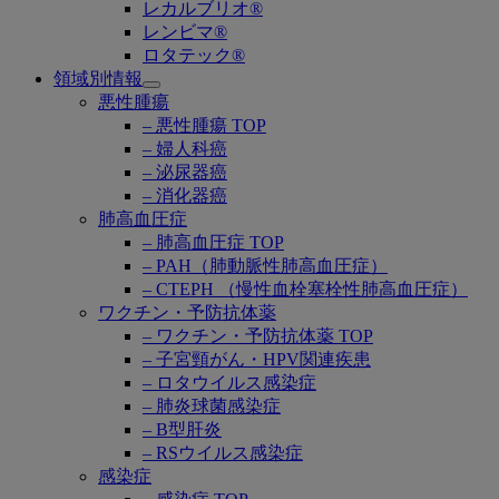
レカルブリオ®
レンビマ®
ロタテック®
領域別情報
Open
悪性腫瘍
submenu
– 悪性腫瘍 TOP
– 婦人科癌
– 泌尿器癌
– 消化器癌
肺高血圧症
– 肺高血圧症 TOP
– PAH（肺動脈性肺高血圧症）
– CTEPH （慢性血栓塞栓性肺高血圧症）
ワクチン・予防抗体薬
– ワクチン・予防抗体薬 TOP
– 子宮頸がん・HPV関連疾患
– ロタウイルス感染症
– 肺炎球菌感染症
– B型肝炎
– RSウイルス感染症
感染症