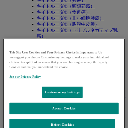
キイトルーダ®（共通）
キイトルーダ®（頭頸部癌）
キイトルーダ®（食道癌）
キイトルーダ®（非小細胞肺癌）
キイトルーダ®（胸膜中皮腫）
キイトルーダ®（トリプルネガティブ乳
癌）
キイトルーダ®（胃癌）
キイトルーダ®（胆道癌）
This Site Uses Cookies and Your Privacy Choice Is Important to Us
キイトルーダ®（腎細胞癌）
We suggest you choose Customize my Settings to make your individualized
キイトルーダ®（尿路上皮癌）
choices. Accept Cookies means that you are choosing to accept third-party
キイトルーダ®（子宮体癌）
Cookies and that you understand this choice.
キイトルーダ®（子宮頸癌）
See our Privacy Policy
キイトルーダ®（悪性黒色腫）
キイトルーダ®（古典的ホジキンリンパ
腫）
Customize my Settings
キイトルーダ®（原発性縦隔大細胞型B細胞
リンパ腫（PMBCL））
キイトルーダ®（MSI-High固形癌）
Accept Cookies
キイトルーダ®（MSI-High結腸・直腸癌）
キイトルーダ®（TMB-High固形癌）
Reject Cookies
キャップバックス®