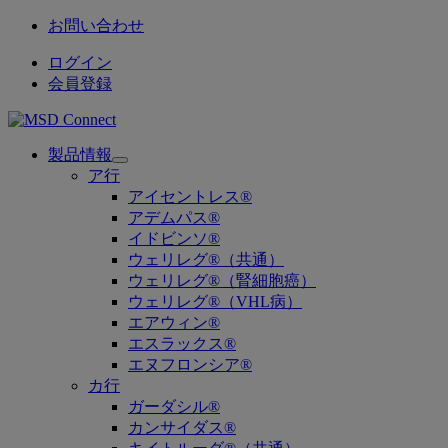
お問い合わせ
ログイン
会員登録
製品情報
Open
ア行
submenu
アイセントレス®
アデムパス®
イドビンソ®
ウェリレグ®（共通）
ウェリレグ®（腎細胞癌）
ウェリレグ®（VHL病）
エアウィン®
エスラックス®
エヌフロンシア®
カ行
ガーダシル®
カンサイダス®