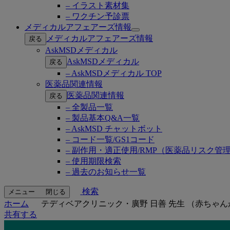
– イラスト素材集
– ワクチン予診票
メディカルアフェアーズ情報
Open
メディカルアフェアーズ情報
戻る
submenu
AskMSDメディカル
AskMSDメディカル
戻る
– AskMSDメディカル TOP
医薬品関連情報
医薬品関連情報
戻る
– 全製品一覧
– 製品基本Q&A一覧
– AskMSD チャットボット
– コード一覧/GS1コード
– 副作用・適正使用/RMP（医薬品リスク管
– 使用期限検索
– 過去のお知らせ一覧
検索
メニュー
閉じる
ホーム
テディベアクリニック・廣野 日善 先生 （赤ちゃ
共有する