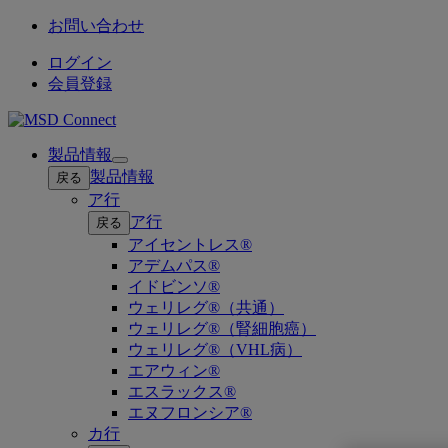
お問い合わせ
ログイン
会員登録
製品情報
Open
製品情報
戻る
submenu
ア行
ア行
戻る
アイセントレス®
アデムパス®
イドビンソ®
ウェリレグ®（共通）
ウェリレグ®（腎細胞癌）
ウェリレグ®（VHL病）
エアウィン®
エスラックス®
エヌフロンシア®
カ行