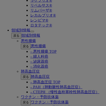
ラゲブリオ®
リベルサス®
リムパーザ®
レカルブリオ®
レンビマ®
ロタテック®
領域別情報
Open
領域別情報
戻る
submenu
悪性腫瘍
悪性腫瘍
戻る
– 悪性腫瘍 TOP
– 婦人科癌
– 泌尿器癌
– 消化器癌
肺高血圧症
肺高血圧症
戻る
– 肺高血圧症 TOP
– PAH（肺動脈性肺高血圧症）
– CTEPH （慢性血栓塞栓性肺高血圧症）
ワクチン・予防抗体薬
ワクチン・予防抗体薬
戻る