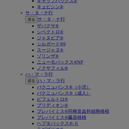
キャップバックス®
キュビシン®
サ・タ・ナ行
サ・タ・ナ行
戻る
ザバクサ®
シベクトロ®
ジャヌビア®
シルガード®9
スージャヌ®
ゾリンザ®
ニューモバックス®NP
ノクサフィル®
ハ・マ・ラ行
ハ・マ・ラ行
戻る
バクニュバンス®（小児）
バクニュバンス®（成人）
ピフェルトロ®
ブリディオン®
プレバイミス®同種造血幹細胞移植
プレバイミス®臓器移植
ヘプタバックス®-Ⅱ