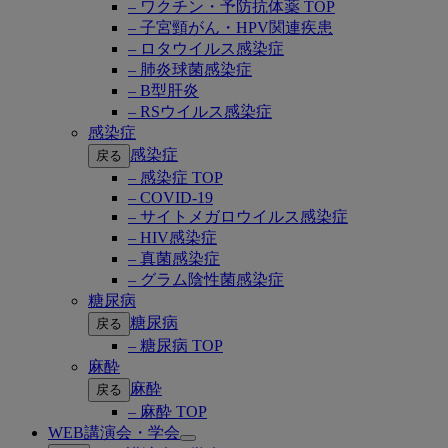
– ワクチン・予防抗体薬 TOP
– 子宮頸がん・HPV関連疾患
– ロタウイルス感染症
– 肺炎球菌感染症
– B型肝炎
– RSウイルス感染症
感染症
感染症
戻る
– 感染症 TOP
– COVID-19
– サイトメガロウイルス感染症
– HIV感染症
– 真菌感染症
– グラム陰性菌感染症
糖尿病
糖尿病
戻る
– 糖尿病 TOP
麻酔
麻酔
戻る
– 麻酔 TOP
WEB講演会・学会
Open