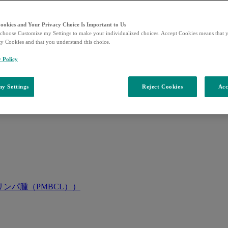
Cookies and Your Privacy Choice Is Important to Us
choose Customize my Settings to make your individualized choices. Accept Cookies means that y
ty Cookies and that you understand this choice.
y Policy
y Settings
Reject Cookies
Acc
ンパ腫（PMBCL））