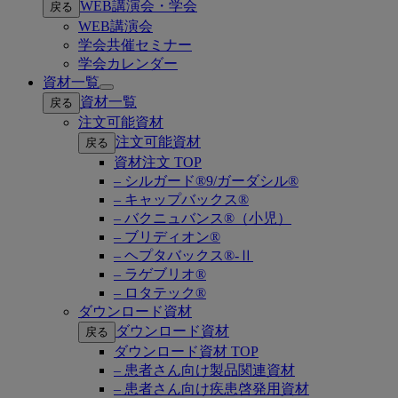
WEB講演会・学会
戻る
submenu
WEB講演会
学会共催セミナー
学会カレンダー
資材一覧
Open
資材一覧
戻る
submenu
注文可能資材
注文可能資材
戻る
資材注文 TOP
– シルガード®9/ガーダシル®
– キャップバックス®
– バクニュバンス®（小児）
– ブリディオン®
– ヘプタバックス®-Ⅱ
– ラゲブリオ®
– ロタテック®
ダウンロード資材
ダウンロード資材
戻る
ダウンロード資材 TOP
– 患者さん向け製品関連資材
– 患者さん向け疾患啓発用資材