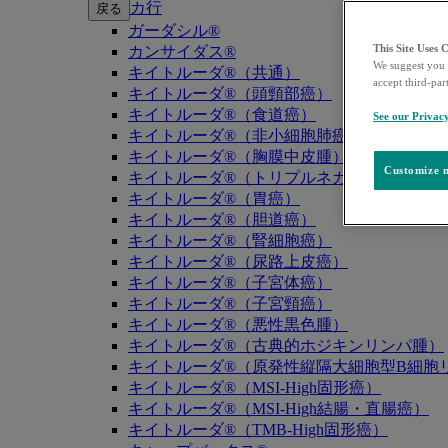
カ行
戻る
ガーダシル®
This Site Uses 
カンサイダス®
We suggest you 
キイトルーダ®（共通）
accept third-par
キイトルーダ®（頭頸部癌）
キイトルーダ®（食道癌）
See our Privac
キイトルーダ®（非小細胞肺癌）
キイトルーダ®（胸膜中皮腫）
Customize m
キイトルーダ®（トリプルネガティブ乳癌）
キイトルーダ®（胃癌）
キイトルーダ®（胆道癌）
キイトルーダ®（腎細胞癌）
キイトルーダ®（尿路上皮癌）
キイトルーダ®（子宮体癌）
キイトルーダ®（子宮頸癌）
キイトルーダ®（悪性黒色腫）
キイトルーダ®（古典的ホジキンリンパ腫）
キイトルーダ®（原発性縦隔大細胞型B細胞リ
キイトルーダ®（MSI-High固形癌）
キイトルーダ®（MSI-High結腸・直腸癌）
キイトルーダ®（TMB-High固形癌）