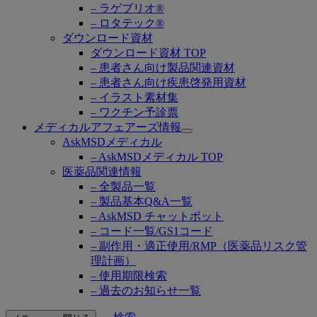
– ラゲブリオ®
– ロタテック®
ダウンロード資材
ダウンロード資材 TOP
– 患者さん向け製品関連資材
– 患者さん向け疾患啓発用資材
– イラスト素材集
– ワクチン予診票
メディカルアフェアーズ情報
Open
AskMSDメディカル
submenu
– AskMSDメディカル TOP
医薬品関連情報
– 全製品一覧
– 製品基本Q&A一覧
– AskMSD チャットボット
– コード一覧/GS1コード
– 副作用・適正使用/RMP（医薬品リスク管
理計画）
– 使用期限検索
– 過去のお知らせ一覧