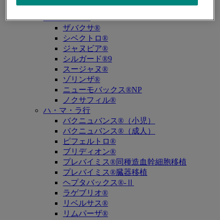
キュビシン®
サ・タ・ナ行
ザバクサ®
シベクトロ®
ジャヌビア®
シルガード®9
スージャヌ®
ゾリンザ®
ニューモバックス®NP
ノクサフィル®
ハ・マ・ラ行
バクニュバンス®（小児）
バクニュバンス®（成人）
ピフェルトロ®
ブリディオン®
プレバイミス®同種造血幹細胞移植
プレバイミス®臓器移植
ヘプタバックス®-Ⅱ
ラゲブリオ®
リベルサス®
リムパーザ®