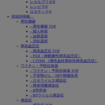
レカルブリオ®
レンビマ®
ロタテック®
領域別情報
Open
悪性腫瘍
submenu
– 悪性腫瘍 TOP
– 婦人科癌
– 泌尿器癌
– 消化器癌
肺高血圧症
– 肺高血圧症 TOP
– PAH（肺動脈性肺高血圧症）
– CTEPH （慢性血栓塞栓性肺高血圧症）
ワクチン・予防抗体薬
– ワクチン・予防抗体薬 TOP
– 子宮頸がん・HPV関連疾患
– ロタウイルス感染症
– 肺炎球菌感染症
– B型肝炎
– RSウイルス感染症
感染症