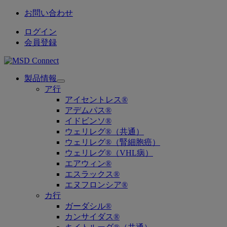
お問い合わせ
ログイン
会員登録
製品情報
Open
ア行
submenu
アイセントレス®
アデムパス®
イドビンソ®
ウェリレグ®（共通）
ウェリレグ®（腎細胞癌）
ウェリレグ®（VHL病）
エアウィン®
エスラックス®
エヌフロンシア®
カ行
ガーダシル®
カンサイダス®