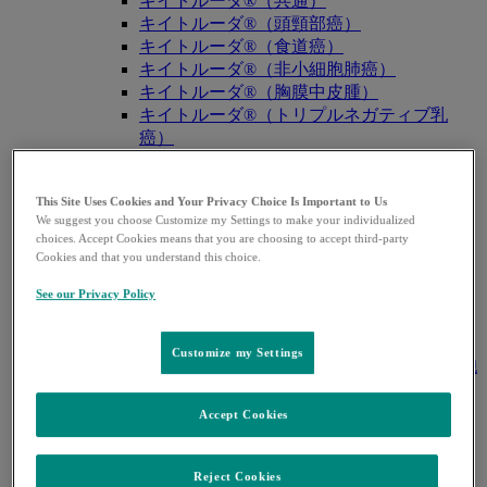
キイトルーダ®（共通）
キイトルーダ®（頭頸部癌）
キイトルーダ®（食道癌）
キイトルーダ®（非小細胞肺癌）
キイトルーダ®（胸膜中皮腫）
キイトルーダ®（トリプルネガティブ乳
癌）
キイトルーダ®（胃癌）
キイトルーダ®（胆道癌）
This Site Uses Cookies and Your Privacy Choice Is Important to Us
キイトルーダ®（腎細胞癌）
We suggest you choose Customize my Settings to make your individualized
キイトルーダ®（尿路上皮癌）
choices. Accept Cookies means that you are choosing to accept third-party
キイトルーダ®（子宮体癌）
Cookies and that you understand this choice.
キイトルーダ®（子宮頸癌）
See our Privacy Policy
キイトルーダ®（悪性黒色腫）
キイトルーダ®（古典的ホジキンリンパ
腫）
Customize my Settings
キイトルーダ®（原発性縦隔大細胞型B細胞
リンパ腫（PMBCL））
キイトルーダ®（MSI-High固形癌）
Accept Cookies
キイトルーダ®（MSI-High結腸・直腸癌）
キイトルーダ®（TMB-High固形癌）
Reject Cookies
キャップバックス®