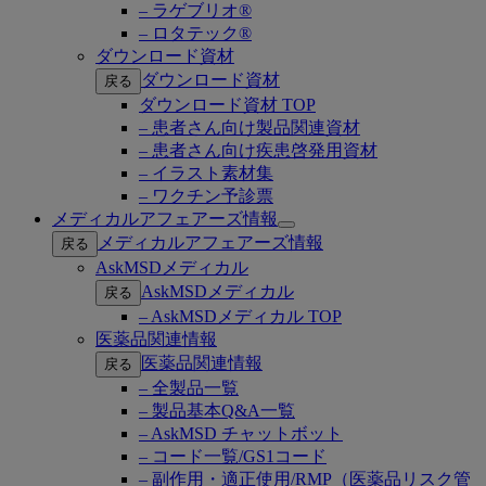
– ラゲブリオ®
– ロタテック®
ダウンロード資材
ダウンロード資材
戻る
ダウンロード資材 TOP
– 患者さん向け製品関連資材
– 患者さん向け疾患啓発用資材
– イラスト素材集
– ワクチン予診票
メディカルアフェアーズ情報
Open
メディカルアフェアーズ情報
戻る
submenu
AskMSDメディカル
AskMSDメディカル
戻る
– AskMSDメディカル TOP
医薬品関連情報
医薬品関連情報
戻る
– 全製品一覧
– 製品基本Q&A一覧
– AskMSD チャットボット
– コード一覧/GS1コード
– 副作用・適正使用/RMP（医薬品リスク管