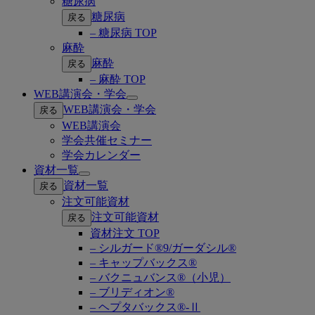
糖尿病
糖尿病
戻る
– 糖尿病 TOP
麻酔
麻酔
戻る
– 麻酔 TOP
WEB講演会・学会
Open
WEB講演会・学会
戻る
submenu
WEB講演会
学会共催セミナー
学会カレンダー
資材一覧
Open
資材一覧
戻る
submenu
注文可能資材
注文可能資材
戻る
資材注文 TOP
– シルガード®9/ガーダシル®
– キャップバックス®
– バクニュバンス®（小児）
– ブリディオン®
– ヘプタバックス®-Ⅱ