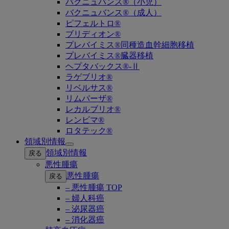
バクニュバンス®（小児）
バクニュバンス®（成人）
ピフェルトロ®
ブリディオン®
プレバイミス®同種造血幹細胞移植
プレバイミス®臓器移植
ヘプタバックス®-Ⅱ
ラゲブリオ®
リベルサス®
リムパーザ®
レカルブリオ®
レンビマ®
ロタテック®
領域別情報
Open
領域別情報
戻る
submenu
悪性腫瘍
悪性腫瘍
戻る
– 悪性腫瘍 TOP
– 婦人科癌
– 泌尿器癌
– 消化器癌