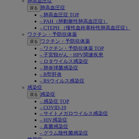
肺高血圧症
肺高血圧症
戻る
– 肺高血圧症 TOP
– PAH（肺動脈性肺高血圧症）
– CTEPH （慢性血栓塞栓性肺高血圧症）
ワクチン・予防抗体薬
ワクチン・予防抗体薬
戻る
– ワクチン・予防抗体薬 TOP
– 子宮頸がん・HPV関連疾患
– ロタウイルス感染症
– 肺炎球菌感染症
– B型肝炎
– RSウイルス感染症
感染症
感染症
戻る
– 感染症 TOP
– COVID-19
– サイトメガロウイルス感染症
– HIV感染症
– 真菌感染症
– グラム陰性菌感染症