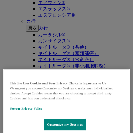
エアウィン®
エスラックス®
エヌフロンシア®
カ行
カ行
戻る
ガーダシル®
カンサイダス®
キイトルーダ®（共通）
キイトルーダ®（頭頸部癌）
キイトルーダ®（食道癌）
キイトルーダ®（非小細胞肺癌）
キイトルーダ®（胸膜中皮腫）
キイトルーダ®（トリプルネガティブ乳
This Site Uses Cookies and Your Privacy Choice Is Important to Us
癌）
We suggest you choose Customize my Settings to make your individualized
キイトルーダ®（胃癌）
choices. Accept Cookies means that you are choosing to accept third-party
キイトルーダ®（胆道癌）
Cookies and that you understand this choice.
キイトルーダ®（腎細胞癌）
See our Privacy Policy
キイトルーダ®（尿路上皮癌）
キイトルーダ®（子宮体癌）
キイトルーダ®（子宮頸癌）
Customize my Settings
キイトルーダ®（悪性黒色腫）