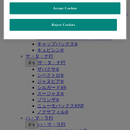
キイトルーダ®（古典的ホジキンリンパ
腫）
Accept Cookies
キイトルーダ®（原発性縦隔大細胞型B細胞
リンパ腫（PMBCL））
Reject Cookies
キイトルーダ®（MSI-High固形癌）
キイトルーダ®（MSI-High結腸・直腸癌）
キイトルーダ®（TMB-High固形癌）
キャップバックス®
キュビシン®
サ・タ・ナ行
サ・タ・ナ行
戻る
ザバクサ®
シベクトロ®
ジャヌビア®
シルガード®9
スージャヌ®
ゾリンザ®
ニューモバックス®NP
ノクサフィル®
ハ・マ・ラ行
ハ・マ・ラ行
戻る