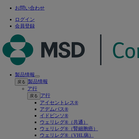
お問い合わせ
ログイン
会員登録
製品情報
Open
製品情報
戻る
submenu
ア行
ア行
戻る
アイセントレス®
アデムパス®
イドビンソ®
ウェリレグ®（共通）
ウェリレグ®（腎細胞癌）
ウェリレグ®（VHL病）