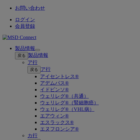
お問い合わせ
ログイン
会員登録
製品情報
Open
製品情報
戻る
submenu
ア行
ア行
戻る
アイセントレス®
アデムパス®
イドビンソ®
ウェリレグ®（共通）
ウェリレグ®（腎細胞癌）
ウェリレグ®（VHL病）
エアウィン®
エスラックス®
エヌフロンシア®
カ行