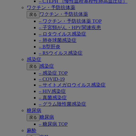
– CTEPH （慢性血栓塞栓性肺高血圧症）
ワクチン・予防抗体薬
ワクチン・予防抗体薬
戻る
– ワクチン・予防抗体薬 TOP
– 子宮頸がん・HPV関連疾患
– ロタウイルス感染症
– 肺炎球菌感染症
– B型肝炎
– RSウイルス感染症
感染症
感染症
戻る
– 感染症 TOP
– COVID-19
– サイトメガロウイルス感染症
– HIV感染症
– 真菌感染症
– グラム陰性菌感染症
糖尿病
糖尿病
戻る
– 糖尿病 TOP
麻酔