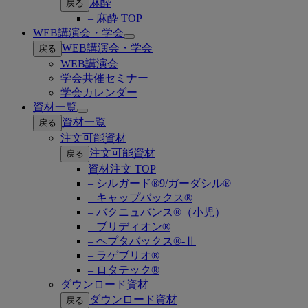
麻酔
戻る
– 麻酔 TOP
WEB講演会・学会
Open
WEB講演会・学会
戻る
submenu
WEB講演会
学会共催セミナー
学会カレンダー
資材一覧
Open
資材一覧
戻る
submenu
注文可能資材
注文可能資材
戻る
資材注文 TOP
– シルガード®9/ガーダシル®
– キャップバックス®
– バクニュバンス®（小児）
– ブリディオン®
– ヘプタバックス®-Ⅱ
– ラゲブリオ®
– ロタテック®
ダウンロード資材
ダウンロード資材
戻る