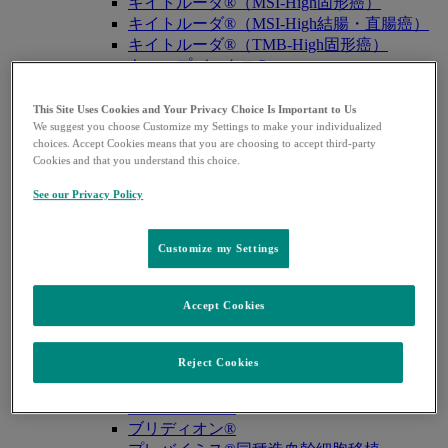
キイトルーダ®（MSI-High固形癌）
キイトルーダ®（MSI-High結腸・直腸癌）
キイトルーダ®（TMB-High固形癌）
キャップバックス®
キュビシン®
サ・タ・ナ行
This Site Uses Cookies and Your Privacy Choice Is Important to Us
We suggest you choose Customize my Settings to make your individualized
サ・タ・ナ行
戻る
choices. Accept Cookies means that you are choosing to accept third-party
ザバクサ®
Cookies and that you understand this choice.
シベクトロ®
ジャヌビア®
See our Privacy Policy
シルガード®9
スージャヌ®
Customize my Settings
ゾリンザ®
ニューモバックス®NP
ノクサフィル®
Accept Cookies
ハ・マ・ラ行
ハ・マ・ラ行
戻る
Reject Cookies
バクニュバンス®（小児）
バクニュバンス®（成人）
ピフェルトロ®
ブリディオン®