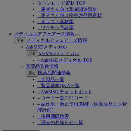
ダウンロード資材 TOP
– 患者さん向け製品関連資材
– 患者さん向け疾患啓発用資材
– イラスト素材集
– ワクチン予診票
メディカルアフェアーズ情報
Open
メディカルアフェアーズ情報
戻る
submenu
AskMSDメディカル
AskMSDメディカル
戻る
– AskMSDメディカル TOP
医薬品関連情報
医薬品関連情報
戻る
– 全製品一覧
– 製品基本Q&A一覧
– AskMSD チャットボット
– コード一覧/GS1コード
– 副作用・適正使用/RMP（医薬品リスク管
理計画）
– 使用期限検索
– 過去のお知らせ一覧