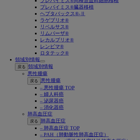
プレバイミス®同種造血幹細胞移植
プレバイミス®臓器移植
ヘプタバックス®-Ⅱ
ラゲブリオ®
リベルサス®
リムパーザ®
レカルブリオ®
レンビマ®
ロタテック®
領域別情報
Open
領域別情報
戻る
submenu
悪性腫瘍
悪性腫瘍
戻る
– 悪性腫瘍 TOP
– 婦人科癌
– 泌尿器癌
– 消化器癌
肺高血圧症
肺高血圧症
戻る
– 肺高血圧症 TOP
– PAH（肺動脈性肺高血圧症）