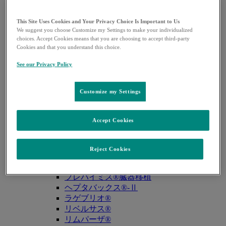
キュビシン®
サ・タ・ナ行
This Site Uses Cookies and Your Privacy Choice Is Important to Us
ザバクサ®
We suggest you choose Customize my Settings to make your individualized
シベクトロ®
choices. Accept Cookies means that you are choosing to accept third-party
Cookies and that you understand this choice.
ジャヌビア®
シルガード®9
See our Privacy Policy
スージャヌ®
ゾリンザ®
ニューモバックス®NP
Customize my Settings
ノクサフィル®
ハ・マ・ラ行
Accept Cookies
バクニュバンス®（小児）
バクニュバンス®（成人）
ピフェルトロ®
Reject Cookies
ブリディオン®
プレバイミス®同種造血幹細胞移植
プレバイミス®臓器移植
ヘプタバックス®-Ⅱ
ラゲブリオ®
リベルサス®
リムパーザ®