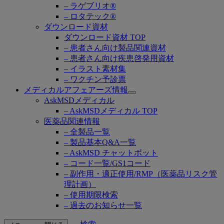
– ラゲブリオ®
– ロタテック®
ダウンロード資材
ダウンロード資材 TOP
– 患者さん向け製品関連資材
– 患者さん向け疾患啓発用資材
– イラスト素材集
– ワクチン予診票
メディカルアフェアーズ情報
Open
AskMSDメディカル
submenu
– AskMSDメディカル TOP
医薬品関連情報
– 全製品一覧
– 製品基本Q&A一覧
– AskMSD チャットボット
– コード一覧/GS1コード
– 副作用・適正使用/RMP（医薬品リスク管
理計画）
– 使用期限検索
– 過去のお知らせ一覧