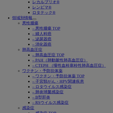
レカルブリオ®
レンビマ®
ロタテック®
領域別情報
Open
悪性腫瘍
submenu
– 悪性腫瘍 TOP
– 婦人科癌
– 泌尿器癌
– 消化器癌
肺高血圧症
– 肺高血圧症 TOP
– PAH（肺動脈性肺高血圧症）
– CTEPH （慢性血栓塞栓性肺高血圧症）
ワクチン・予防抗体薬
– ワクチン・予防抗体薬 TOP
– 子宮頸がん・HPV関連疾患
– ロタウイルス感染症
– 肺炎球菌感染症
– B型肝炎
– RSウイルス感染症
感染症