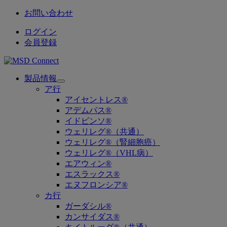
お問い合わせ
ログイン
会員登録
製品情報
Open
ア行
submenu
アイセントレス®
アデムパス®
イドビンソ®
ウェリレグ®（共通）
ウェリレグ®（腎細胞癌）
ウェリレグ®（VHL病）
エアウィン®
エスラックス®
エヌフロンシア®
カ行
ガーダシル®
カンサイダス®