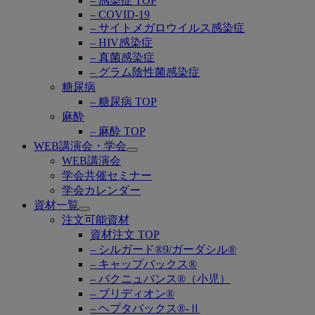
– 感染症 TOP
– COVID-19
– サイトメガロウイルス感染症
– HIV感染症
– 真菌感染症
– グラム陰性菌感染症
糖尿病
– 糖尿病 TOP
麻酔
– 麻酔 TOP
WEB講演会・学会
Open
WEB講演会
submenu
学会共催セミナー
学会カレンダー
資材一覧
Open
注文可能資材
submenu
資材注文 TOP
– シルガード®9/ガーダシル®
– キャップバックス®
– バクニュバンス®（小児）
– ブリディオン®
– ヘプタバックス®-Ⅱ