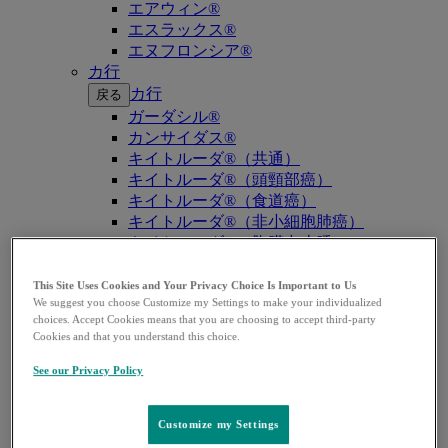
エアウィン®
エスラックス®
エヌフロンシア®
カ行
カ行
戻る
ガーダシル®
カンサイダス®
キイトルーダ®（共通）
キイトルーダ®（頭頸部癌）
キイトルーダ®（食道癌）
キイトルーダ®（非小細胞肺癌）
キイトルーダ®（胸膜中皮腫）
キイトルーダ®（トリプルネガティブ乳
癌）
This Site Uses Cookies and Your Privacy Choice Is Important to Us
We suggest you choose Customize my Settings to make your individualized
キイトルーダ®（胃癌）
choices. Accept Cookies means that you are choosing to accept third-party
キイトルーダ®（胆道癌）
Cookies and that you understand this choice.
キイトルーダ®（腎細胞癌）
キイトルーダ®（尿路上皮癌）
See our Privacy Policy
キイトルーダ®（子宮体癌）
キイトルーダ®（子宮頸癌）
Customize my Settings
キイトルーダ®（悪性黒色腫）