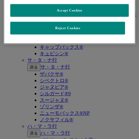
キイトルーダ®（古典的ホジキンリンパ
腫）
Accept Cookies
キイトルーダ®（原発性縦隔大細胞型B細胞
リンパ腫（PMBCL））
キイトルーダ®（MSI-High固形癌）
Reject Cookies
キイトルーダ®（MSI-High結腸・直腸癌）
キイトルーダ®（TMB-High固形癌）
キャップバックス®
キュビシン®
サ・タ・ナ行
サ・タ・ナ行
戻る
ザバクサ®
シベクトロ®
ジャヌビア®
シルガード®9
スージャヌ®
ゾリンザ®
ニューモバックス®NP
ノクサフィル®
ハ・マ・ラ行
ハ・マ・ラ行
戻る