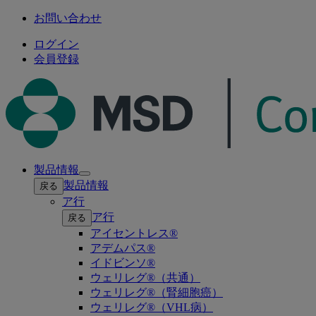
お問い合わせ
ログイン
会員登録
製品情報
Open
製品情報
戻る
submenu
ア行
ア行
戻る
アイセントレス®
アデムパス®
イドビンソ®
ウェリレグ®（共通）
ウェリレグ®（腎細胞癌）
ウェリレグ®（VHL病）