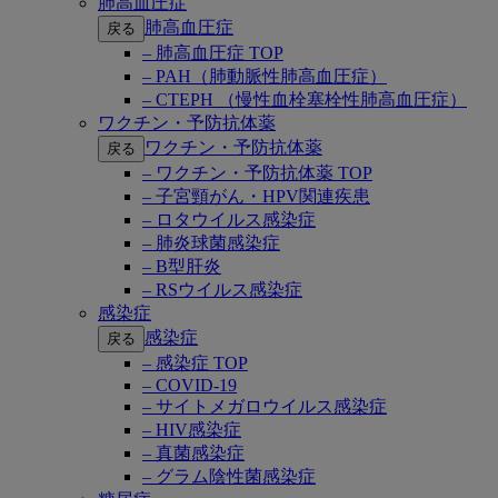
肺高血圧症
肺高血圧症
戻る
– 肺高血圧症 TOP
– PAH（肺動脈性肺高血圧症）
– CTEPH （慢性血栓塞栓性肺高血圧症）
ワクチン・予防抗体薬
ワクチン・予防抗体薬
戻る
– ワクチン・予防抗体薬 TOP
– 子宮頸がん・HPV関連疾患
– ロタウイルス感染症
– 肺炎球菌感染症
– B型肝炎
– RSウイルス感染症
感染症
感染症
戻る
– 感染症 TOP
– COVID-19
– サイトメガロウイルス感染症
– HIV感染症
– 真菌感染症
– グラム陰性菌感染症