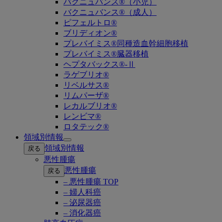
バクニュバンス®（小児）
バクニュバンス®（成人）
ピフェルトロ®
ブリディオン®
プレバイミス®同種造血幹細胞移植
プレバイミス®臓器移植
ヘプタバックス®-Ⅱ
ラゲブリオ®
リベルサス®
リムパーザ®
レカルブリオ®
レンビマ®
ロタテック®
領域別情報
Open
領域別情報
戻る
submenu
悪性腫瘍
悪性腫瘍
戻る
– 悪性腫瘍 TOP
– 婦人科癌
– 泌尿器癌
– 消化器癌