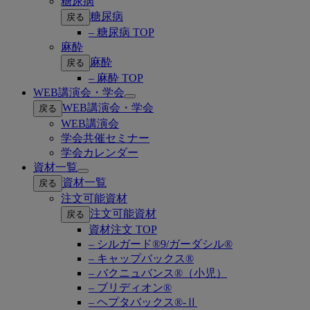
糖尿病
糖尿病
戻る
– 糖尿病 TOP
麻酔
麻酔
戻る
– 麻酔 TOP
WEB講演会・学会
Open
WEB講演会・学会
戻る
submenu
WEB講演会
学会共催セミナー
学会カレンダー
資材一覧
Open
資材一覧
戻る
submenu
注文可能資材
注文可能資材
戻る
資材注文 TOP
– シルガード®9/ガーダシル®
– キャップバックス®
– バクニュバンス®（小児）
– ブリディオン®
– ヘプタバックス®-Ⅱ