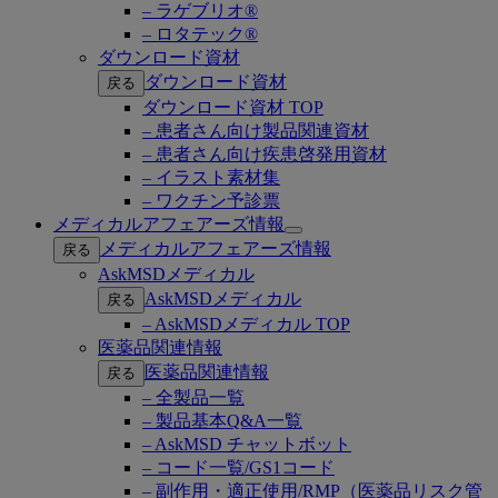
– ラゲブリオ®
– ロタテック®
ダウンロード資材
ダウンロード資材
戻る
ダウンロード資材 TOP
– 患者さん向け製品関連資材
– 患者さん向け疾患啓発用資材
– イラスト素材集
– ワクチン予診票
メディカルアフェアーズ情報
Open
メディカルアフェアーズ情報
戻る
submenu
AskMSDメディカル
AskMSDメディカル
戻る
– AskMSDメディカル TOP
医薬品関連情報
医薬品関連情報
戻る
– 全製品一覧
– 製品基本Q&A一覧
– AskMSD チャットボット
– コード一覧/GS1コード
– 副作用・適正使用/RMP（医薬品リスク管