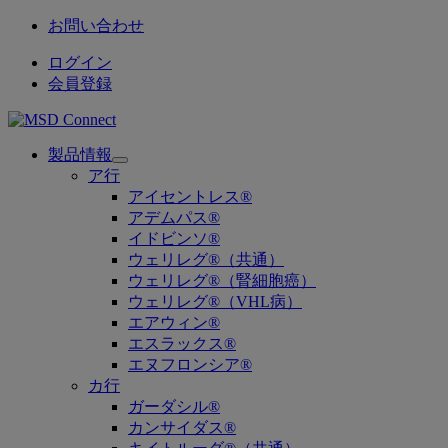
お問い合わせ
ログイン
会員登録
製品情報
Open
ア行
submenu
アイセントレス®
アデムパス®
イドビンソ®
ウェリレグ®（共通）
ウェリレグ®（腎細胞癌）
ウェリレグ®（VHL病）
エアウィン®
エスラックス®
エヌフロンシア®
カ行
ガーダシル®
カンサイダス®