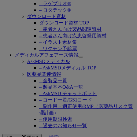
– ラゲブリオ®
– ロタテック®
ダウンロード資材
ダウンロード資材 TOP
– 患者さん向け製品関連資材
– 患者さん向け疾患啓発用資材
– イラスト素材集
– ワクチン予診票
メディカルアフェアーズ情報
Open
AskMSDメディカル
submenu
– AskMSDメディカル TOP
医薬品関連情報
– 全製品一覧
– 製品基本Q&A一覧
– AskMSD チャットボット
– コード一覧/GS1コード
– 副作用・適正使用/RMP（医薬品リスク管
理計画）
– 使用期限検索
– 過去のお知らせ一覧