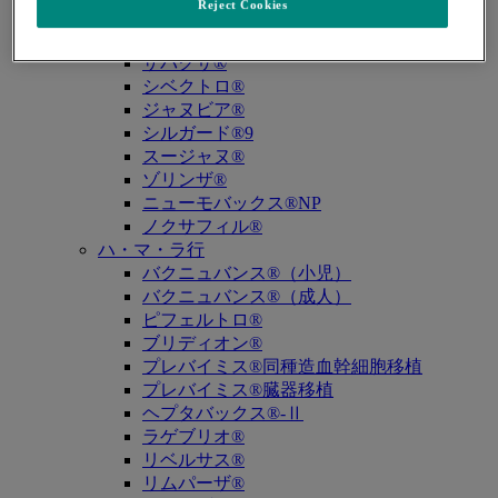
Reject Cookies
キュビシン®
サ・タ・ナ行
ザバクサ®
シベクトロ®
ジャヌビア®
シルガード®9
スージャヌ®
ゾリンザ®
ニューモバックス®NP
ノクサフィル®
ハ・マ・ラ行
バクニュバンス®（小児）
バクニュバンス®（成人）
ピフェルトロ®
ブリディオン®
プレバイミス®同種造血幹細胞移植
プレバイミス®臓器移植
ヘプタバックス®-Ⅱ
ラゲブリオ®
リベルサス®
リムパーザ®