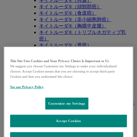
キイトルーダ®（共通）
キイトルーダ®（頭頸部癌）
キイトルーダ®（食道癌）
キイトルーダ®（非小細胞肺癌）
キイトルーダ®（胸膜中皮腫）
キイトルーダ®（トリプルネガティブ乳
癌）
キイトルーダ®（胃癌）
キイトルーダ®（胆道癌）
キイトルーダ®（腎細胞癌）
This Site Uses Cookies and Your Privacy Choice Is Important to Us
キイトルーダ®（尿路上皮癌）
We suggest you choose Customize my Settings to make your individualized
キイトルーダ®（子宮体癌）
choices. Accept Cookies means that you are choosing to accept third-party
Cookies and that you understand this choice.
キイトルーダ®（子宮頸癌）
キイトルーダ®（悪性黒色腫）
See our Privacy Policy
キイトルーダ®（古典的ホジキンリンパ
腫）
キイトルーダ®（原発性縦隔大細胞型B細胞
Customize my Settings
リンパ腫（PMBCL））
キイトルーダ®（MSI-High固形癌）
Accept Cookies
キイトルーダ®（MSI-High結腸・直腸癌）
キイトルーダ®（TMB-High固形癌）
キャップバックス®