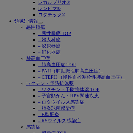
レカルブリオ®
レンビマ®
ロタテック®
領域別情報
Open
悪性腫瘍
submenu
– 悪性腫瘍 TOP
– 婦人科癌
– 泌尿器癌
– 消化器癌
肺高血圧症
– 肺高血圧症 TOP
– PAH（肺動脈性肺高血圧症）
– CTEPH （慢性血栓塞栓性肺高血圧症）
ワクチン・予防抗体薬
– ワクチン・予防抗体薬 TOP
– 子宮頸がん・HPV関連疾患
– ロタウイルス感染症
– 肺炎球菌感染症
– B型肝炎
– RSウイルス感染症
感染症