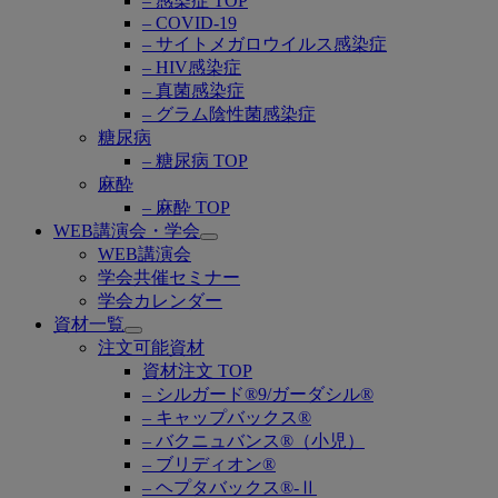
– 感染症 TOP
– COVID-19
– サイトメガロウイルス感染症
– HIV感染症
– 真菌感染症
– グラム陰性菌感染症
糖尿病
– 糖尿病 TOP
麻酔
– 麻酔 TOP
WEB講演会・学会
Open
WEB講演会
submenu
学会共催セミナー
学会カレンダー
資材一覧
Open
注文可能資材
submenu
資材注文 TOP
– シルガード®9/ガーダシル®
– キャップバックス®
– バクニュバンス®（小児）
– ブリディオン®
– ヘプタバックス®-Ⅱ