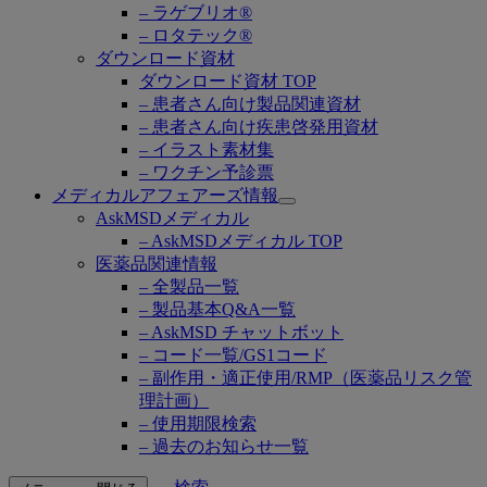
– ラゲブリオ®
– ロタテック®
ダウンロード資材
ダウンロード資材 TOP
– 患者さん向け製品関連資材
– 患者さん向け疾患啓発用資材
– イラスト素材集
– ワクチン予診票
メディカルアフェアーズ情報
Open
AskMSDメディカル
submenu
– AskMSDメディカル TOP
医薬品関連情報
– 全製品一覧
– 製品基本Q&A一覧
– AskMSD チャットボット
– コード一覧/GS1コード
– 副作用・適正使用/RMP（医薬品リスク管
理計画）
– 使用期限検索
– 過去のお知らせ一覧