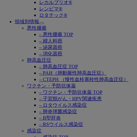
レカルブリオ®
レンビマ®
ロタテック®
領域別情報
Open
悪性腫瘍
submenu
– 悪性腫瘍 TOP
– 婦人科癌
– 泌尿器癌
– 消化器癌
肺高血圧症
– 肺高血圧症 TOP
– PAH（肺動脈性肺高血圧症）
– CTEPH （慢性血栓塞栓性肺高血圧症）
ワクチン・予防抗体薬
– ワクチン・予防抗体薬 TOP
– 子宮頸がん・HPV関連疾患
– ロタウイルス感染症
– 肺炎球菌感染症
– B型肝炎
– RSウイルス感染症
感染症