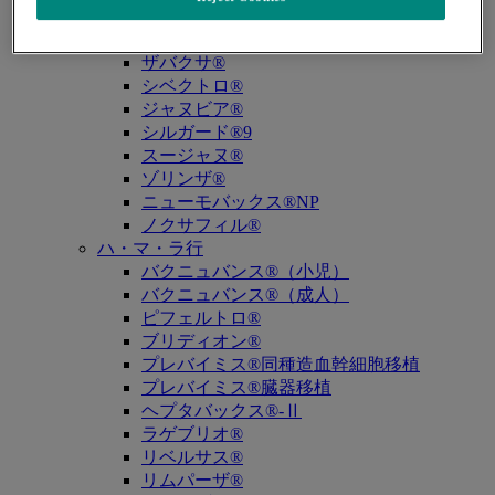
キュビシン®
サ・タ・ナ行
ザバクサ®
シベクトロ®
ジャヌビア®
シルガード®9
スージャヌ®
ゾリンザ®
ニューモバックス®NP
ノクサフィル®
ハ・マ・ラ行
バクニュバンス®（小児）
バクニュバンス®（成人）
ピフェルトロ®
ブリディオン®
プレバイミス®同種造血幹細胞移植
プレバイミス®臓器移植
ヘプタバックス®-Ⅱ
ラゲブリオ®
リベルサス®
リムパーザ®