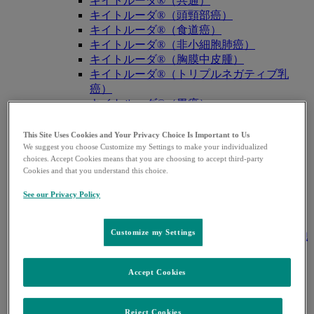
キイトルーダ®（共通）
キイトルーダ®（頭頸部癌）
キイトルーダ®（食道癌）
キイトルーダ®（非小細胞肺癌）
キイトルーダ®（胸膜中皮腫）
キイトルーダ®（トリプルネガティブ乳
癌）
キイトルーダ®（胃癌）
キイトルーダ®（胆道癌）
キイトルーダ®（腎細胞癌）
This Site Uses Cookies and Your Privacy Choice Is Important to Us
キイトルーダ®（尿路上皮癌）
We suggest you choose Customize my Settings to make your individualized
choices. Accept Cookies means that you are choosing to accept third-party
キイトルーダ®（子宮体癌）
Cookies and that you understand this choice.
キイトルーダ®（子宮頸癌）
キイトルーダ®（悪性黒色腫）
See our Privacy Policy
キイトルーダ®（古典的ホジキンリンパ
腫）
Customize my Settings
キイトルーダ®（原発性縦隔大細胞型B細胞
リンパ腫（PMBCL））
キイトルーダ®（MSI-High固形癌）
Accept Cookies
キイトルーダ®（MSI-High結腸・直腸癌）
キイトルーダ®（TMB-High固形癌）
キャップバックス®
Reject Cookies