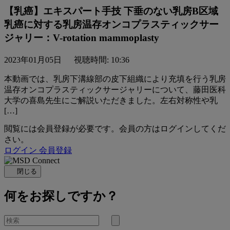
【乳癌】エキスパート手技 下垂のない乳房B区域
乳癌に対する乳房温存オンコプラスティックサー
ジャリー：V-rotation mammoplasty
2023年01月05日
視聴時間: 10:36
本動画では、乳房下溝線部の⽪下組織により充填を⾏う乳房
温存オンコプラスティックサージャリーについて、藤⽥医科
⼤学の喜島先⽣にご解説いただきました。左右対称性や乳
[…]
閲覧には会員登録が必要です。会員の方はログインしてくだ
さい。
ログイン
会員登録
閉じる
何をお探しですか？
を
検
検