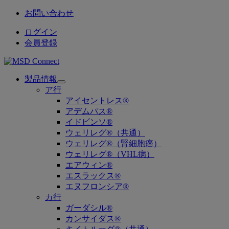
お問い合わせ
ログイン
会員登録
製品情報
Open
ア行
submenu
アイセントレス®
アデムパス®
イドビンソ®
ウェリレグ®（共通）
ウェリレグ®（腎細胞癌）
ウェリレグ®（VHL病）
エアウィン®
エスラックス®
エヌフロンシア®
カ行
ガーダシル®
カンサイダス®