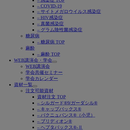
– 感染症 TOP
– COVID-19
– サイトメガロウイルス感染症
– HIV感染症
– 真菌感染症
– グラム陰性菌感染症
糖尿病
– 糖尿病 TOP
麻酔
– 麻酔 TOP
WEB講演会・学会
Open
WEB講演会
submenu
学会共催セミナー
学会カレンダー
資材一覧
Open
注文可能資材
submenu
資材注文 TOP
– シルガード®9/ガーダシル®
– キャップバックス®
– バクニュバンス®（小児）
– ブリディオン®
– ヘプタバックス®-Ⅱ