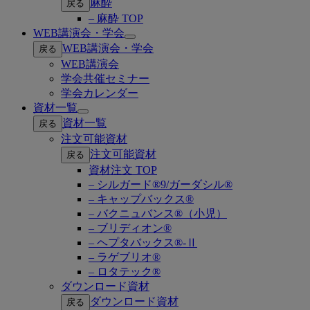
麻酔
戻る
– 麻酔 TOP
WEB講演会・学会
Open
WEB講演会・学会
戻る
submenu
WEB講演会
学会共催セミナー
学会カレンダー
資材一覧
Open
資材一覧
戻る
submenu
注文可能資材
注文可能資材
戻る
資材注文 TOP
– シルガード®9/ガーダシル®
– キャップバックス®
– バクニュバンス®（小児）
– ブリディオン®
– ヘプタバックス®-Ⅱ
– ラゲブリオ®
– ロタテック®
ダウンロード資材
ダウンロード資材
戻る