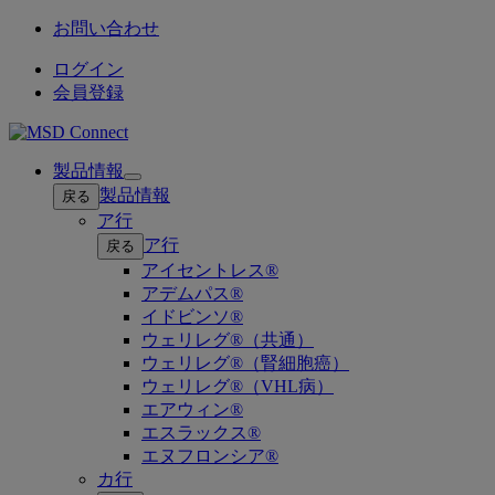
お問い合わせ
ログイン
会員登録
製品情報
Open
製品情報
戻る
submenu
ア行
ア行
戻る
アイセントレス®
アデムパス®
イドビンソ®
ウェリレグ®（共通）
ウェリレグ®（腎細胞癌）
ウェリレグ®（VHL病）
エアウィン®
エスラックス®
エヌフロンシア®
カ行