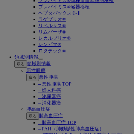
プレバイミス®同種造血幹細胞移植
プレバイミス®臓器移植
ヘプタバックス®-Ⅱ
ラゲブリオ®
リベルサス®
リムパーザ®
レカルブリオ®
レンビマ®
ロタテック®
領域別情報
Open
領域別情報
戻る
submenu
悪性腫瘍
悪性腫瘍
戻る
– 悪性腫瘍 TOP
– 婦人科癌
– 泌尿器癌
– 消化器癌
肺高血圧症
肺高血圧症
戻る
– 肺高血圧症 TOP
– PAH（肺動脈性肺高血圧症）