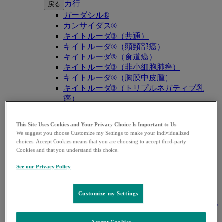
カ行
戻る
ガーダシル®
カンサイダス®
キイトルーダ®（共通）
キイトルーダ®（頭頸部癌）
キイトルーダ®（食道癌）
キイトルーダ®（非小細胞肺癌）
キイトルーダ®（胸膜中皮腫）
キイトルーダ®（トリプルネガティブ乳
癌）
キイトルーダ®（胃癌）
キイトルーダ®（胆道癌）
This Site Uses Cookies and Your Privacy Choice Is Important to Us
キイトルーダ®（腎細胞癌）
We suggest you choose Customize my Settings to make your individualized
キイトルーダ®（尿路上皮癌）
choices. Accept Cookies means that you are choosing to accept third-party
キイトルーダ®（子宮体癌）
Cookies and that you understand this choice.
キイトルーダ®（子宮頸癌）
See our Privacy Policy
キイトルーダ®（悪性黒色腫）
キイトルーダ®（古典的ホジキンリンパ
腫）
Customize my Settings
キイトルーダ®（原発性縦隔大細胞型B細胞
リンパ腫（PMBCL））
Accept Cookies