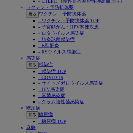
– CTEPH （慢性血栓塞栓性肺高血圧症）
ワクチン・予防抗体薬
ワクチン・予防抗体薬
戻る
– ワクチン・予防抗体薬 TOP
– 子宮頸がん・HPV関連疾患
– ロタウイルス感染症
– 肺炎球菌感染症
– B型肝炎
– RSウイルス感染症
感染症
感染症
戻る
– 感染症 TOP
– COVID-19
– サイトメガロウイルス感染症
– HIV感染症
– 真菌感染症
– グラム陰性菌感染症
糖尿病
糖尿病
戻る
– 糖尿病 TOP
麻酔