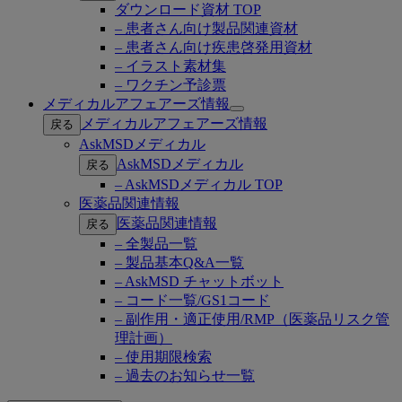
ダウンロード資材 TOP
– 患者さん向け製品関連資材
– 患者さん向け疾患啓発用資材
– イラスト素材集
– ワクチン予診票
メディカルアフェアーズ情報
Open
メディカルアフェアーズ情報
戻る
submenu
AskMSDメディカル
AskMSDメディカル
戻る
– AskMSDメディカル TOP
医薬品関連情報
医薬品関連情報
戻る
– 全製品一覧
– 製品基本Q&A一覧
– AskMSD チャットボット
– コード一覧/GS1コード
– 副作用・適正使用/RMP（医薬品リスク管
理計画）
– 使用期限検索
– 過去のお知らせ一覧