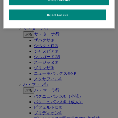
キイトルーダ®（MSI-High固形癌）
キイトルーダ®（MSI-High結腸・直腸癌）
キイトルーダ®（TMB-High固形癌）
Reject Cookies
キャップバックス®
キュビシン®
サ・タ・ナ行
サ・タ・ナ行
戻る
ザバクサ®
シベクトロ®
ジャヌビア®
シルガード®9
スージャヌ®
ゾリンザ®
ニューモバックス®NP
ノクサフィル®
ハ・マ・ラ行
ハ・マ・ラ行
戻る
バクニュバンス®（小児）
バクニュバンス®（成人）
ピフェルトロ®
ブリディオン®