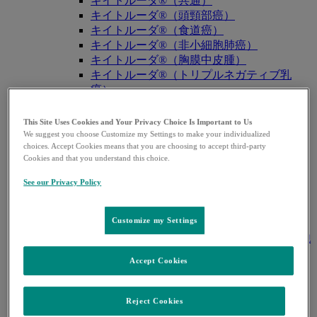
キイトルーダ®（共通）
キイトルーダ®（頭頸部癌）
キイトルーダ®（食道癌）
キイトルーダ®（非小細胞肺癌）
キイトルーダ®（胸膜中皮腫）
キイトルーダ®（トリプルネガティブ乳
癌）
キイトルーダ®（胃癌）
キイトルーダ®（胆道癌）
This Site Uses Cookies and Your Privacy Choice Is Important to Us
キイトルーダ®（腎細胞癌）
We suggest you choose Customize my Settings to make your individualized
choices. Accept Cookies means that you are choosing to accept third-party
キイトルーダ®（尿路上皮癌）
Cookies and that you understand this choice.
キイトルーダ®（子宮体癌）
キイトルーダ®（子宮頸癌）
See our Privacy Policy
キイトルーダ®（悪性黒色腫）
キイトルーダ®（古典的ホジキンリンパ
Customize my Settings
腫）
キイトルーダ®（原発性縦隔大細胞型B細胞
リンパ腫（PMBCL））
Accept Cookies
キイトルーダ®（MSI-High固形癌）
キイトルーダ®（MSI-High結腸・直腸癌）
キイトルーダ®（TMB-High固形癌）
Reject Cookies
キャップバックス®