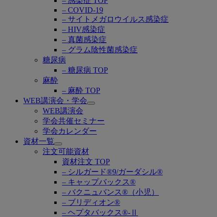
– 感染症 TOP
– COVID-19
– サイトメガロウイルス感染症
– HIV感染症
– 真菌感染症
– グラム陰性菌感染症
糖尿病
– 糖尿病 TOP
麻酔
– 麻酔 TOP
WEB講演会・学会
Open
WEB講演会
submenu
学会共催セミナー
学会カレンダー
資材一覧
Open
注文可能資材
submenu
資材注文 TOP
– シルガード®9/ガーダシル®
– キャップバックス®
– バクニュバンス®（小児）
– ブリディオン®
– ヘプタバックス®-Ⅱ