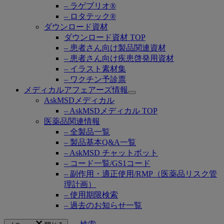
– ラゲブリオ®
– ロタテック®
ダウンロード資材
ダウンロード資材 TOP
– 患者さん向け製品関連資材
– 患者さん向け疾患啓発用資材
– イラスト素材集
– ワクチン予診票
メディカルアフェアーズ情報
Open
AskMSDメディカル
submenu
– AskMSDメディカル TOP
医薬品関連情報
– 全製品一覧
– 製品基本Q&A一覧
– AskMSD チャットボット
– コード一覧/GS1コード
– 副作用・適正使用/RMP（医薬品リスク管
理計画）
– 使用期限検索
– 過去のお知らせ一覧