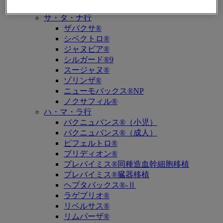
キュビシン®
サ・タ・ナ行
ザバクサ®
シベクトロ®
ジャヌビア®
シルガード®9
スージャヌ®
ゾリンザ®
ニューモバックス®NP
ノクサフィル®
ハ・マ・ラ行
バクニュバンス®（小児）
バクニュバンス®（成人）
ピフェルトロ®
ブリディオン®
プレバイミス®同種造血幹細胞移植
プレバイミス®臓器移植
ヘプタバックス®-Ⅱ
ラゲブリオ®
リベルサス®
リムパーザ®