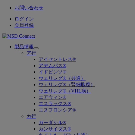
お問い合わせ
ログイン
会員登録
製品情報
Open
ア行
submenu
アイセントレス®
アデムパス®
イドビンソ®
ウェリレグ®（共通）
ウェリレグ®（腎細胞癌）
ウェリレグ®（VHL病）
エアウィン®
エスラックス®
エヌフロンシア®
カ行
ガーダシル®
カンサイダス®