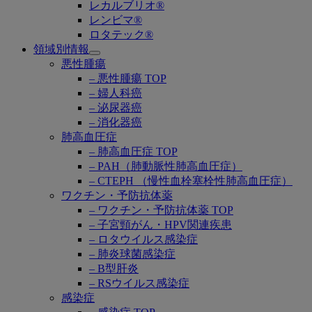
レカルブリオ®
レンビマ®
ロタテック®
領域別情報
Open
悪性腫瘍
submenu
– 悪性腫瘍 TOP
– 婦人科癌
– 泌尿器癌
– 消化器癌
肺高血圧症
– 肺高血圧症 TOP
– PAH（肺動脈性肺高血圧症）
– CTEPH （慢性血栓塞栓性肺高血圧症）
ワクチン・予防抗体薬
– ワクチン・予防抗体薬 TOP
– 子宮頸がん・HPV関連疾患
– ロタウイルス感染症
– 肺炎球菌感染症
– B型肝炎
– RSウイルス感染症
感染症