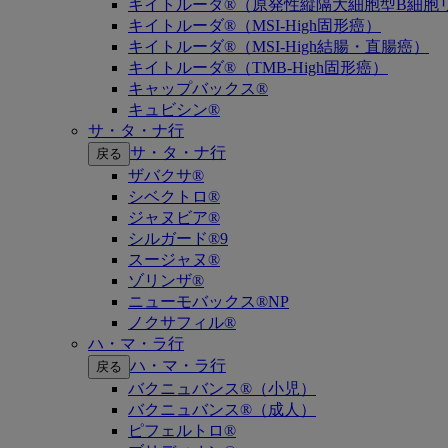
キイトルーダ®（原発性縦隔大細胞型B細胞リ
キイトルーダ®（MSI-High固形癌）
キイトルーダ®（MSI-High結腸・直腸癌）
キイトルーダ®（TMB-High固形癌）
キャップバックス®
キュビシン®
サ・タ・ナ行
サ・タ・ナ行
戻る
ザバクサ®
シベクトロ®
ジャヌビア®
シルガード®9
スージャヌ®
ゾリンザ®
ニューモバックス®NP
ノクサフィル®
ハ・マ・ラ行
ハ・マ・ラ行
戻る
バクニュバンス®（小児）
バクニュバンス®（成人）
ピフェルトロ®