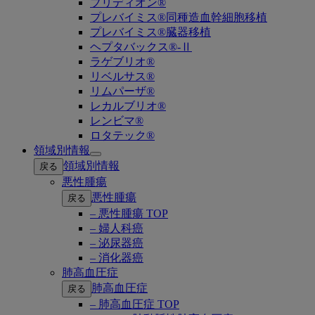
ブリディオン®
プレバイミス®同種造血幹細胞移植
プレバイミス®臓器移植
ヘプタバックス®-Ⅱ
ラゲブリオ®
リベルサス®
リムパーザ®
レカルブリオ®
レンビマ®
ロタテック®
領域別情報
Open
領域別情報
戻る
submenu
悪性腫瘍
悪性腫瘍
戻る
– 悪性腫瘍 TOP
– 婦人科癌
– 泌尿器癌
– 消化器癌
肺高血圧症
肺高血圧症
戻る
– 肺高血圧症 TOP