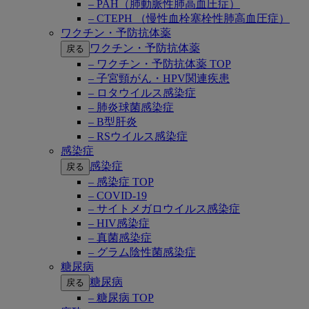
– PAH（肺動脈性肺高血圧症）
– CTEPH （慢性血栓塞栓性肺高血圧症）
ワクチン・予防抗体薬
ワクチン・予防抗体薬
戻る
– ワクチン・予防抗体薬 TOP
– 子宮頸がん・HPV関連疾患
– ロタウイルス感染症
– 肺炎球菌感染症
– B型肝炎
– RSウイルス感染症
感染症
感染症
戻る
– 感染症 TOP
– COVID-19
– サイトメガロウイルス感染症
– HIV感染症
– 真菌感染症
– グラム陰性菌感染症
糖尿病
糖尿病
戻る
– 糖尿病 TOP