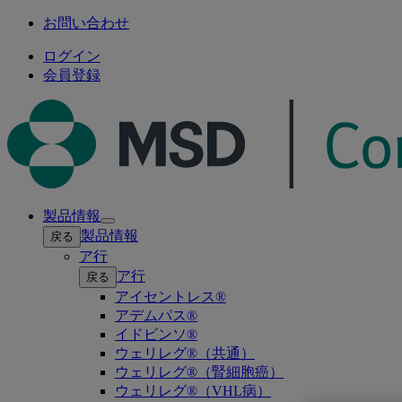
お問い合わせ
ログイン
会員登録
製品情報
Open
製品情報
戻る
submenu
ア行
ア行
戻る
アイセントレス®
アデムパス®
イドビンソ®
ウェリレグ®（共通）
ウェリレグ®（腎細胞癌）
ウェリレグ®（VHL病）