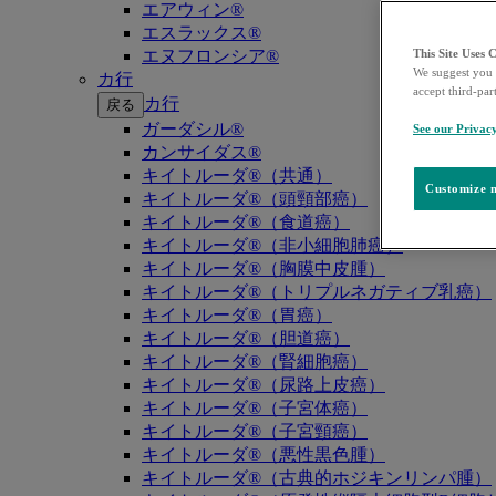
エアウィン®
エスラックス®
エヌフロンシア®
This Site Uses 
We suggest you 
カ行
accept third-par
カ行
戻る
ガーダシル®
See our Privac
カンサイダス®
キイトルーダ®（共通）
Customize m
キイトルーダ®（頭頸部癌）
キイトルーダ®（食道癌）
キイトルーダ®（非小細胞肺癌）
キイトルーダ®（胸膜中皮腫）
キイトルーダ®（トリプルネガティブ乳癌）
キイトルーダ®（胃癌）
キイトルーダ®（胆道癌）
キイトルーダ®（腎細胞癌）
キイトルーダ®（尿路上皮癌）
キイトルーダ®（子宮体癌）
キイトルーダ®（子宮頸癌）
キイトルーダ®（悪性黒色腫）
キイトルーダ®（古典的ホジキンリンパ腫）