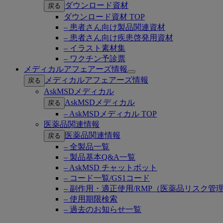
ダウンロード資材
戻る
ダウンロード資材 TOP
– 患者さん向け製品関連資材
– 患者さん向け疾患啓発用資材
– イラスト素材集
– ワクチン予診票
メディカルアフェアーズ情報
Open
メディカルアフェアーズ情報
戻る
submenu
AskMSDメディカル
AskMSDメディカル
戻る
– AskMSDメディカル TOP
医薬品関連情報
医薬品関連情報
戻る
– 全製品一覧
– 製品基本Q&A一覧
– AskMSD チャットボット
– コード一覧/GS1コード
– 副作用・適正使用/RMP（医薬品リスク管
– 使用期限検索
– 過去のお知らせ一覧