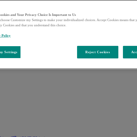
Cookies and Your Privacy Choice Is Important to Us
choose Customize my Settings to make your individualized choices. Accept Cookies means that y
ty Cookies and that you understand this choice.
y Policy
y Settings
Reject Cookies
Acc