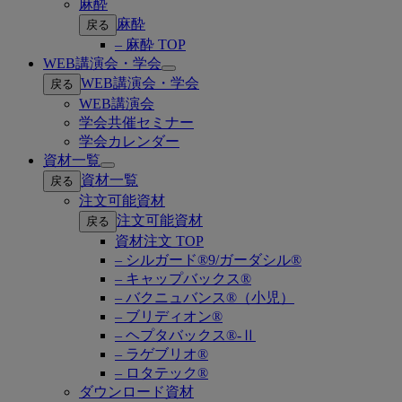
麻酔
麻酔
戻る
– 麻酔 TOP
WEB講演会・学会
Open
WEB講演会・学会
戻る
submenu
WEB講演会
学会共催セミナー
学会カレンダー
資材一覧
Open
資材一覧
戻る
submenu
注文可能資材
注文可能資材
戻る
資材注文 TOP
– シルガード®9/ガーダシル®
– キャップバックス®
– バクニュバンス®（小児）
– ブリディオン®
– ヘプタバックス®-Ⅱ
– ラゲブリオ®
– ロタテック®
ダウンロード資材