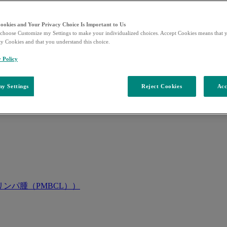
Cookies and Your Privacy Choice Is Important to Us
choose Customize my Settings to make your individualized choices. Accept Cookies means that y
ty Cookies and that you understand this choice.
y Policy
y Settings
Reject Cookies
Acc
ンパ腫（PMBCL））