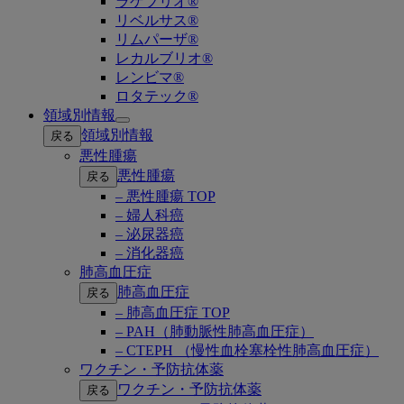
ラゲブリオ®
リベルサス®
リムパーザ®
レカルブリオ®
レンビマ®
ロタテック®
領域別情報
Open
領域別情報
戻る
submenu
悪性腫瘍
悪性腫瘍
戻る
– 悪性腫瘍 TOP
– 婦人科癌
– 泌尿器癌
– 消化器癌
肺高血圧症
肺高血圧症
戻る
– 肺高血圧症 TOP
– PAH（肺動脈性肺高血圧症）
– CTEPH （慢性血栓塞栓性肺高血圧症）
ワクチン・予防抗体薬
ワクチン・予防抗体薬
戻る