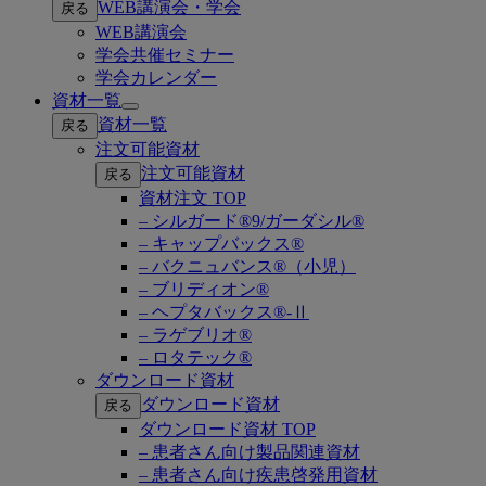
WEB講演会・学会
戻る
submenu
WEB講演会
学会共催セミナー
学会カレンダー
資材一覧
Open
資材一覧
戻る
submenu
注文可能資材
注文可能資材
戻る
資材注文 TOP
– シルガード®9/ガーダシル®
– キャップバックス®
– バクニュバンス®（小児）
– ブリディオン®
– ヘプタバックス®-Ⅱ
– ラゲブリオ®
– ロタテック®
ダウンロード資材
ダウンロード資材
戻る
ダウンロード資材 TOP
– 患者さん向け製品関連資材
– 患者さん向け疾患啓発用資材