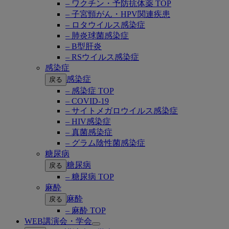
– ワクチン・予防抗体薬 TOP
– 子宮頸がん・HPV関連疾患
– ロタウイルス感染症
– 肺炎球菌感染症
– B型肝炎
– RSウイルス感染症
感染症
感染症
戻る
– 感染症 TOP
– COVID-19
– サイトメガロウイルス感染症
– HIV感染症
– 真菌感染症
– グラム陰性菌感染症
糖尿病
糖尿病
戻る
– 糖尿病 TOP
麻酔
麻酔
戻る
– 麻酔 TOP
WEB講演会・学会
Open