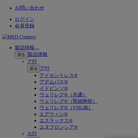
お問い合わせ
ログイン
会員登録
製品情報
Open
製品情報
戻る
submenu
ア行
ア行
戻る
アイセントレス®
アデムパス®
イドビンソ®
ウェリレグ®（共通）
ウェリレグ®（腎細胞癌）
ウェリレグ®（VHL病）
エアウィン®
エスラックス®
エヌフロンシア®
カ行