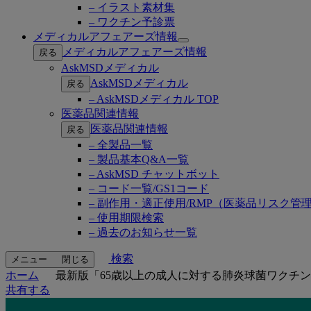
– イラスト素材集
– ワクチン予診票
メディカルアフェアーズ情報
Open
メディカルアフェアーズ情報
戻る
submenu
AskMSDメディカル
AskMSDメディカル
戻る
– AskMSDメディカル TOP
医薬品関連情報
医薬品関連情報
戻る
– 全製品一覧
– 製品基本Q&A一覧
– AskMSD チャットボット
– コード一覧/GS1コード
– 副作用・適正使用/RMP（医薬品リスク管
– 使用期限検索
– 過去のお知らせ一覧
検索
メニュー
閉じる
ホーム
最新版「65歳以上の成人に対する肺炎球菌ワクチン
共有する