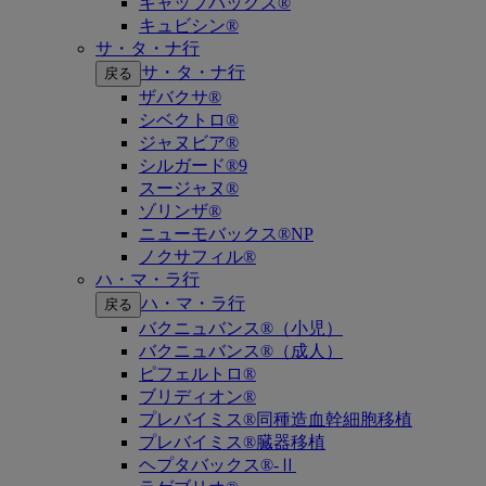
キャップバックス®
キュビシン®
サ・タ・ナ行
サ・タ・ナ行
戻る
ザバクサ®
シベクトロ®
ジャヌビア®
シルガード®9
スージャヌ®
ゾリンザ®
ニューモバックス®NP
ノクサフィル®
ハ・マ・ラ行
ハ・マ・ラ行
戻る
バクニュバンス®（小児）
バクニュバンス®（成人）
ピフェルトロ®
ブリディオン®
プレバイミス®同種造血幹細胞移植
プレバイミス®臓器移植
ヘプタバックス®-Ⅱ