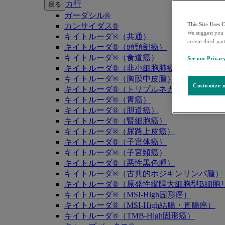
カ行
戻る
ガーダシル®
This Site Uses 
カンサイダス®
We suggest you 
キイトルーダ®（共通）
accept third-par
キイトルーダ®（頭頸部癌）
キイトルーダ®（食道癌）
See our Privac
キイトルーダ®（非小細胞肺癌）
キイトルーダ®（胸膜中皮腫）
Customize m
キイトルーダ®（トリプルネガティブ乳癌）
キイトルーダ®（胃癌）
キイトルーダ®（胆道癌）
キイトルーダ®（腎細胞癌）
キイトルーダ®（尿路上皮癌）
キイトルーダ®（子宮体癌）
キイトルーダ®（子宮頸癌）
キイトルーダ®（悪性黒色腫）
キイトルーダ®（古典的ホジキンリンパ腫）
キイトルーダ®（原発性縦隔大細胞型B細胞リ
キイトルーダ®（MSI-High固形癌）
キイトルーダ®（MSI-High結腸・直腸癌）
キイトルーダ®（TMB-High固形癌）