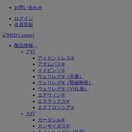
お問い合わせ
ログイン
会員登録
製品情報
Open
ア行
submenu
アイセントレス®
アデムパス®
イドビンソ®
ウェリレグ®（共通）
ウェリレグ®（腎細胞癌）
ウェリレグ®（VHL病）
エアウィン®
エスラックス®
エヌフロンシア®
カ行
ガーダシル®
カンサイダス®