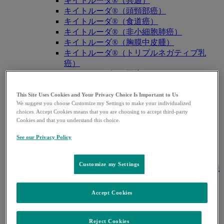
キイトルーダ®（共通）
キイトルーダ®（頭頸部癌）
キイトルーダ®（食道癌）
キイトルーダ®（非小細胞肺癌）
キイトルーダ®（胸膜中皮腫）
キイトルーダ®（トリプルネガティブ乳
癌）
キイトルーダ®（胃癌）
キイトルーダ®（胆道癌）
キイトルーダ®（腎細胞癌）
This Site Uses Cookies and Your Privacy Choice Is Important to Us
We suggest you choose Customize my Settings to make your individualized
キイトルーダ®（尿路上皮癌）
choices. Accept Cookies means that you are choosing to accept third-party
キイトルーダ®（子宮体癌）
Cookies and that you understand this choice.
キイトルーダ®（子宮頸癌）
キイトルーダ®（悪性黒色腫）
See our Privacy Policy
キイトルーダ®（古典的ホジキンリンパ
腫）
Customize my Settings
キイトルーダ®（原発性縦隔大細胞型B細胞
リンパ腫（PMBCL））
キイトルーダ®（MSI-High固形癌）
Accept Cookies
キイトルーダ®（MSI-High結腸・直腸癌）
キイトルーダ®（TMB-High固形癌）
キャップバックス®
Reject Cookies