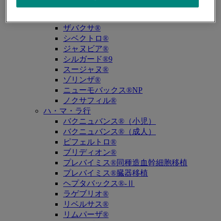
キュビシン®
サ・タ・ナ行
ザバクサ®
シベクトロ®
ジャヌビア®
シルガード®9
スージャヌ®
ゾリンザ®
ニューモバックス®NP
ノクサフィル®
ハ・マ・ラ行
バクニュバンス®（小児）
バクニュバンス®（成人）
ピフェルトロ®
ブリディオン®
プレバイミス®同種造血幹細胞移植
プレバイミス®臓器移植
ヘプタバックス®-Ⅱ
ラゲブリオ®
リベルサス®
リムパーザ®