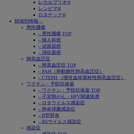
レカルブリオ®
レンビマ®
ロタテック®
領域別情報
Open
悪性腫瘍
submenu
– 悪性腫瘍 TOP
– 婦人科癌
– 泌尿器癌
– 消化器癌
肺高血圧症
– 肺高血圧症 TOP
– PAH（肺動脈性肺高血圧症）
– CTEPH （慢性血栓塞栓性肺高血圧症）
ワクチン・予防抗体薬
– ワクチン・予防抗体薬 TOP
– 子宮頸がん・HPV関連疾患
– ロタウイルス感染症
– 肺炎球菌感染症
– B型肝炎
– RSウイルス感染症
感染症