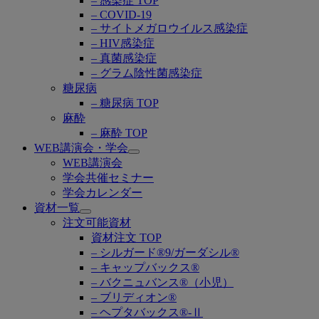
– 感染症 TOP
– COVID-19
– サイトメガロウイルス感染症
– HIV感染症
– 真菌感染症
– グラム陰性菌感染症
糖尿病
– 糖尿病 TOP
麻酔
– 麻酔 TOP
WEB講演会・学会
Open
WEB講演会
submenu
学会共催セミナー
学会カレンダー
資材一覧
Open
注文可能資材
submenu
資材注文 TOP
– シルガード®9/ガーダシル®
– キャップバックス®
– バクニュバンス®（小児）
– ブリディオン®
– ヘプタバックス®-Ⅱ