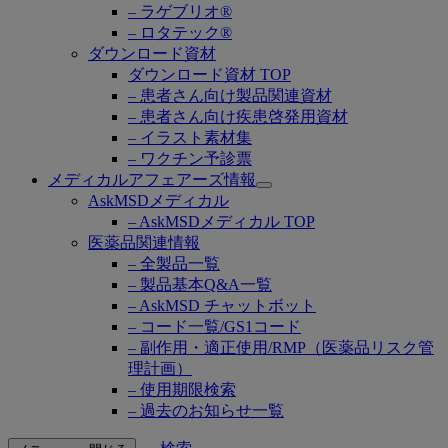
– ラゲブリオ®
– ロタテック®
ダウンロード資材
ダウンロード資材 TOP
– 患者さん向け製品関連資材
– 患者さん向け疾患啓発用資材
– イラスト素材集
– ワクチン予診票
メディカルアフェアーズ情報
Open
AskMSDメディカル
submenu
– AskMSDメディカル TOP
医薬品関連情報
– 全製品一覧
– 製品基本Q&A一覧
– AskMSD チャットボット
– コード一覧/GS1コード
– 副作用・適正使用/RMP（医薬品リスク管
理計画）
– 使用期限検索
– 過去のお知らせ一覧