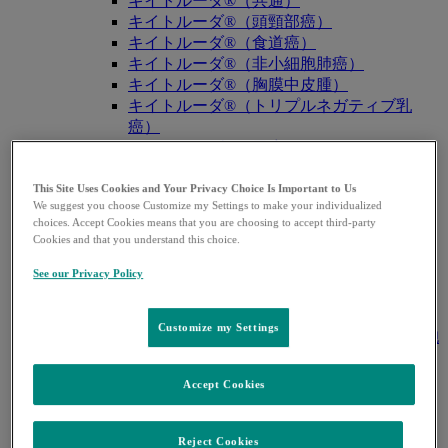
キイトルーダ®（共通）
キイトルーダ®（頭頸部癌）
キイトルーダ®（食道癌）
キイトルーダ®（非小細胞肺癌）
キイトルーダ®（胸膜中皮腫）
キイトルーダ®（トリプルネガティブ乳
癌）
キイトルーダ®（胃癌）
キイトルーダ®（胆道癌）
キイトルーダ®（腎細胞癌）
This Site Uses Cookies and Your Privacy Choice Is Important to Us
We suggest you choose Customize my Settings to make your individualized
キイトルーダ®（尿路上皮癌）
choices. Accept Cookies means that you are choosing to accept third-party
キイトルーダ®（子宮体癌）
Cookies and that you understand this choice.
キイトルーダ®（子宮頸癌）
キイトルーダ®（悪性黒色腫）
See our Privacy Policy
キイトルーダ®（古典的ホジキンリンパ
腫）
Customize my Settings
キイトルーダ®（原発性縦隔大細胞型B細胞
リンパ腫（PMBCL））
キイトルーダ®（MSI-High固形癌）
Accept Cookies
キイトルーダ®（MSI-High結腸・直腸癌）
キイトルーダ®（TMB-High固形癌）
キャップバックス®
Reject Cookies