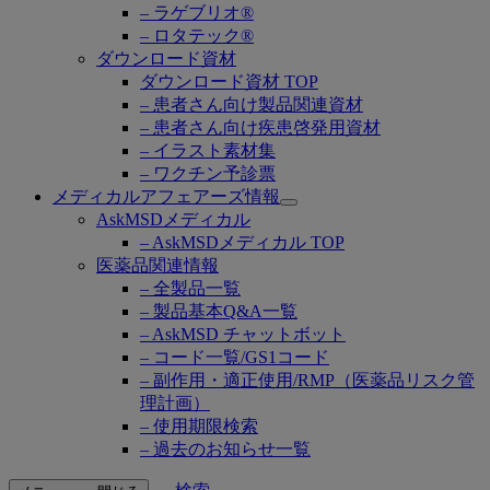
– ラゲブリオ®
– ロタテック®
ダウンロード資材
ダウンロード資材 TOP
– 患者さん向け製品関連資材
– 患者さん向け疾患啓発用資材
– イラスト素材集
– ワクチン予診票
メディカルアフェアーズ情報
Open
AskMSDメディカル
submenu
– AskMSDメディカル TOP
医薬品関連情報
– 全製品一覧
– 製品基本Q&A一覧
– AskMSD チャットボット
– コード一覧/GS1コード
– 副作用・適正使用/RMP（医薬品リスク管
理計画）
– 使用期限検索
– 過去のお知らせ一覧