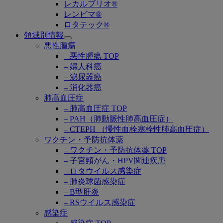
レカルブリオ®
レンビマ®
ロタテック®
領域別情報
Open
悪性腫瘍
submenu
– 悪性腫瘍 TOP
– 婦人科癌
– 泌尿器癌
– 消化器癌
肺高血圧症
– 肺高血圧症 TOP
– PAH（肺動脈性肺高血圧症）
– CTEPH （慢性血栓塞栓性肺高血圧症）
ワクチン・予防抗体薬
– ワクチン・予防抗体薬 TOP
– 子宮頸がん・HPV関連疾患
– ロタウイルス感染症
– 肺炎球菌感染症
– B型肝炎
– RSウイルス感染症
感染症