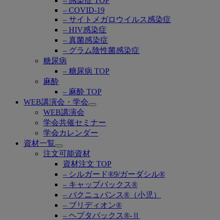
– 感染症 TOP
– COVID-19
– サイトメガロウイルス感染症
– HIV感染症
– 真菌感染症
– グラム陰性菌感染症
糖尿病
– 糖尿病 TOP
麻酔
– 麻酔 TOP
WEB講演会・学会
Open
WEB講演会
submenu
学会共催セミナー
学会カレンダー
資材一覧
Open
注文可能資材
submenu
資材注文 TOP
– シルガード®9/ガーダシル®
– キャップバックス®
– バクニュバンス®（小児）
– ブリディオン®
– ヘプタバックス®-Ⅱ