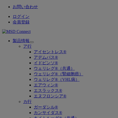
お問い合わせ
ログイン
会員登録
製品情報
Open
ア行
submenu
アイセントレス®
アデムパス®
イドビンソ®
ウェリレグ®（共通）
ウェリレグ®（腎細胞癌）
ウェリレグ®（VHL病）
エアウィン®
エスラックス®
エヌフロンシア®
カ行
ガーダシル®
カンサイダス®