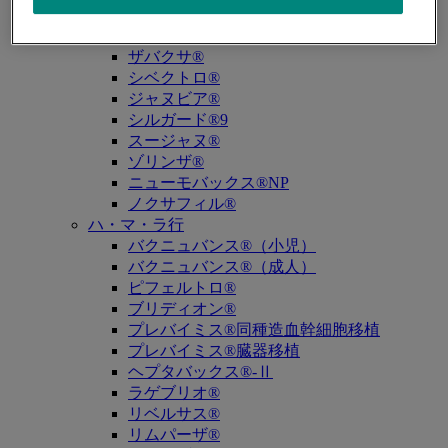
キュビシン®
サ・タ・ナ行
ザバクサ®
シベクトロ®
ジャヌビア®
シルガード®9
スージャヌ®
ゾリンザ®
ニューモバックス®NP
ノクサフィル®
ハ・マ・ラ行
バクニュバンス®（小児）
バクニュバンス®（成人）
ピフェルトロ®
ブリディオン®
プレバイミス®同種造血幹細胞移植
プレバイミス®臓器移植
ヘプタバックス®-Ⅱ
ラゲブリオ®
リベルサス®
リムパーザ®