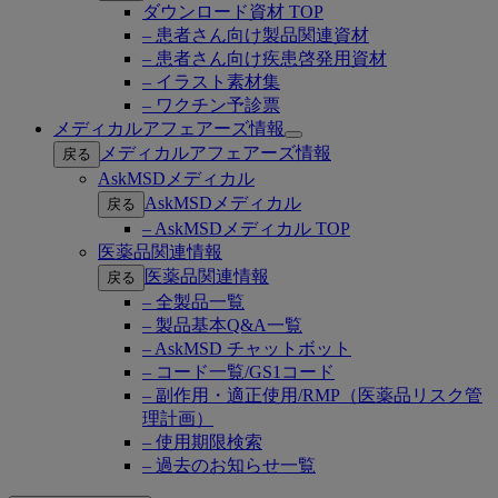
ダウンロード資材 TOP
– 患者さん向け製品関連資材
– 患者さん向け疾患啓発用資材
– イラスト素材集
– ワクチン予診票
メディカルアフェアーズ情報
Open
メディカルアフェアーズ情報
戻る
submenu
AskMSDメディカル
AskMSDメディカル
戻る
– AskMSDメディカル TOP
医薬品関連情報
医薬品関連情報
戻る
– 全製品一覧
– 製品基本Q&A一覧
– AskMSD チャットボット
– コード一覧/GS1コード
– 副作用・適正使用/RMP（医薬品リスク管
理計画）
– 使用期限検索
– 過去のお知らせ一覧