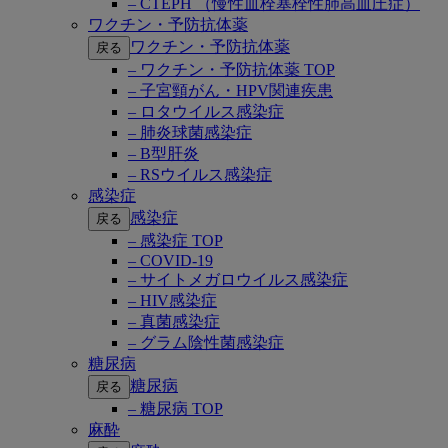
– CTEPH （慢性血栓塞栓性肺高血圧症）
ワクチン・予防抗体薬
ワクチン・予防抗体薬
戻る
– ワクチン・予防抗体薬 TOP
– 子宮頸がん・HPV関連疾患
– ロタウイルス感染症
– 肺炎球菌感染症
– B型肝炎
– RSウイルス感染症
感染症
感染症
戻る
– 感染症 TOP
– COVID-19
– サイトメガロウイルス感染症
– HIV感染症
– 真菌感染症
– グラム陰性菌感染症
糖尿病
糖尿病
戻る
– 糖尿病 TOP
麻酔