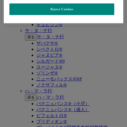
キイトルーダ®（MSI-High固形癌）
キイトルーダ®（MSI-High結腸・直腸癌）
Reject Cookies
キイトルーダ®（TMB-High固形癌）
キャップバックス®
キュビシン®
サ・タ・ナ行
サ・タ・ナ行
戻る
ザバクサ®
シベクトロ®
ジャヌビア®
シルガード®9
スージャヌ®
ゾリンザ®
ニューモバックス®NP
ノクサフィル®
ハ・マ・ラ行
ハ・マ・ラ行
戻る
バクニュバンス®（小児）
バクニュバンス®（成人）
ピフェルトロ®
ブリディオン®