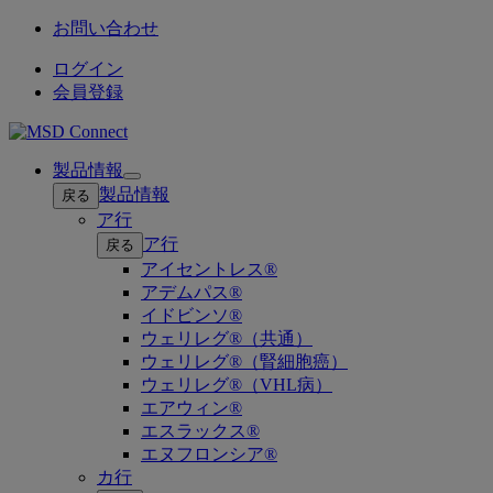
お問い合わせ
ログイン
会員登録
製品情報
Open
製品情報
戻る
submenu
ア行
ア行
戻る
アイセントレス®
アデムパス®
イドビンソ®
ウェリレグ®（共通）
ウェリレグ®（腎細胞癌）
ウェリレグ®（VHL病）
エアウィン®
エスラックス®
エヌフロンシア®
カ行