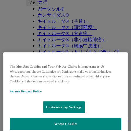
カ行
戻る
ガーダシル®
カンサイダス®
キイトルーダ®（共通）
キイトルーダ®（頭頸部癌）
キイトルーダ®（食道癌）
キイトルーダ®（非小細胞肺癌）
キイトルーダ®（胸膜中皮腫）
キイトルーダ®（トリプルネガティブ乳
癌）
キイトルーダ®（胃癌）
This Site Uses Cookies and Your Privacy Choice Is Important to Us
キイトルーダ®（胆道癌）
We suggest you choose Customize my Settings to make your individualized
キイトルーダ®（腎細胞癌）
choices. Accept Cookies means that you are choosing to accept third-party
Cookies and that you understand this choice.
キイトルーダ®（尿路上皮癌）
キイトルーダ®（子宮体癌）
See our Privacy Policy
キイトルーダ®（子宮頸癌）
キイトルーダ®（悪性黒色腫）
キイトルーダ®（古典的ホジキンリンパ
Customize my Settings
腫）
キイトルーダ®（原発性縦隔大細胞型B細胞
Accept Cookies
リンパ腫（PMBCL））