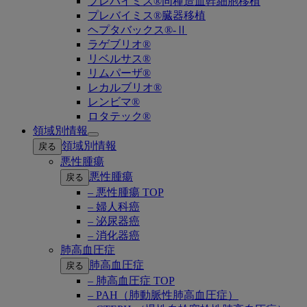
プレバイミス®同種造血幹細胞移植
プレバイミス®臓器移植
ヘプタバックス®-Ⅱ
ラゲブリオ®
リベルサス®
リムパーザ®
レカルブリオ®
レンビマ®
ロタテック®
領域別情報
Open
領域別情報
戻る
submenu
悪性腫瘍
悪性腫瘍
戻る
– 悪性腫瘍 TOP
– 婦人科癌
– 泌尿器癌
– 消化器癌
肺高血圧症
肺高血圧症
戻る
– 肺高血圧症 TOP
– PAH（肺動脈性肺高血圧症）