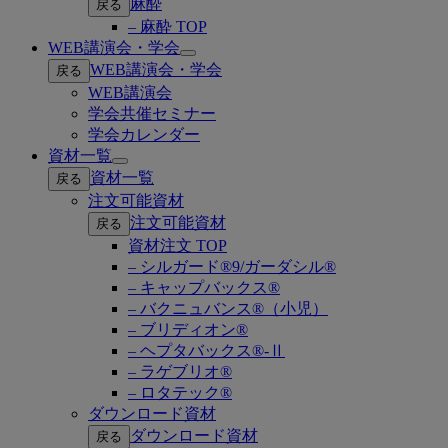
麻酔
戻る
– 麻酔 TOP
WEB講演会・学会
Open
WEB講演会・学会
戻る
submenu
WEB講演会
学会共催セミナー
学会カレンダー
資材一覧
Open
資材一覧
戻る
submenu
注文可能資材
注文可能資材
戻る
資材注文 TOP
– シルガード®9/ガーダシル®
– キャップバックス®
– バクニュバンス®（小児）
– ブリディオン®
– ヘプタバックス®-Ⅱ
– ラゲブリオ®
– ロタテック®
ダウンロード資材
ダウンロード資材
戻る