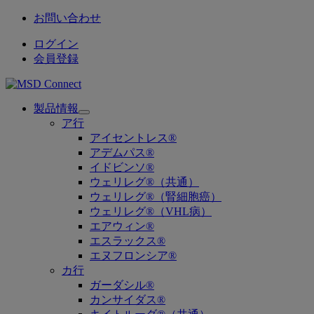
お問い合わせ
ログイン
会員登録
製品情報
Open
ア行
submenu
アイセントレス®
アデムパス®
イドビンソ®
ウェリレグ®（共通）
ウェリレグ®（腎細胞癌）
ウェリレグ®（VHL病）
エアウィン®
エスラックス®
エヌフロンシア®
カ行
ガーダシル®
カンサイダス®