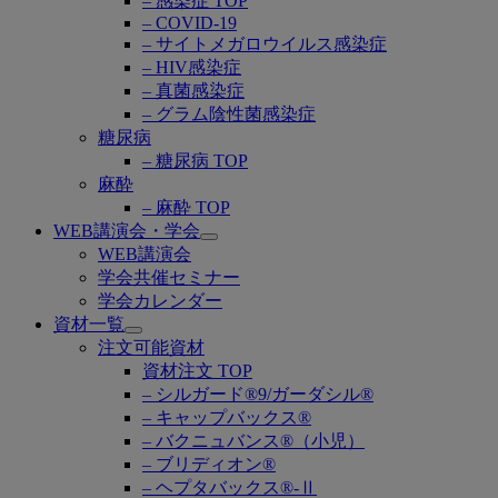
– 感染症 TOP
– COVID-19
– サイトメガロウイルス感染症
– HIV感染症
– 真菌感染症
– グラム陰性菌感染症
糖尿病
– 糖尿病 TOP
麻酔
– 麻酔 TOP
WEB講演会・学会
Open
WEB講演会
submenu
学会共催セミナー
学会カレンダー
資材一覧
Open
注文可能資材
submenu
資材注文 TOP
– シルガード®9/ガーダシル®
– キャップバックス®
– バクニュバンス®（小児）
– ブリディオン®
– ヘプタバックス®-Ⅱ