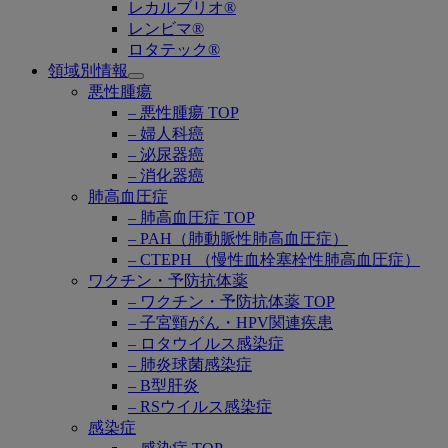
レカルブリオ®
レンビマ®
ロタテック®
領域別情報
Open
悪性腫瘍
submenu
– 悪性腫瘍 TOP
– 婦人科癌
– 泌尿器癌
– 消化器癌
肺高血圧症
– 肺高血圧症 TOP
– PAH（肺動脈性肺高血圧症）
– CTEPH （慢性血栓塞栓性肺高血圧症）
ワクチン・予防抗体薬
– ワクチン・予防抗体薬 TOP
– 子宮頸がん・HPV関連疾患
– ロタウイルス感染症
– 肺炎球菌感染症
– B型肝炎
– RSウイルス感染症
感染症