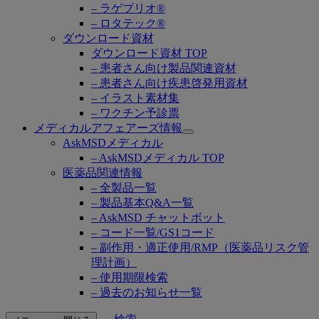
– ラゲブリオ®
– ロタテック®
ダウンロード資材
ダウンロード資材 TOP
– 患者さん向け製品関連資材
– 患者さん向け疾患啓発用資材
– イラスト素材集
– ワクチン予診票
メディカルアフェアーズ情報
Open
AskMSDメディカル
submenu
– AskMSDメディカル TOP
医薬品関連情報
– 全製品一覧
– 製品基本Q&A一覧
– AskMSD チャットボット
– コード一覧/GS1コード
– 副作用・適正使用/RMP（医薬品リスク管
理計画）
– 使用期限検索
– 過去のお知らせ一覧