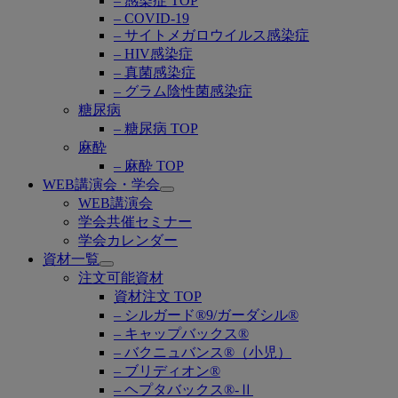
– 感染症 TOP
– COVID-19
– サイトメガロウイルス感染症
– HIV感染症
– 真菌感染症
– グラム陰性菌感染症
糖尿病
– 糖尿病 TOP
麻酔
– 麻酔 TOP
WEB講演会・学会
Open
WEB講演会
submenu
学会共催セミナー
学会カレンダー
資材一覧
Open
注文可能資材
submenu
資材注文 TOP
– シルガード®9/ガーダシル®
– キャップバックス®
– バクニュバンス®（小児）
– ブリディオン®
– ヘプタバックス®-Ⅱ