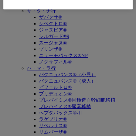
キュビシン®
サ・タ・ナ行
ザバクサ®
シベクトロ®
ジャヌビア®
シルガード®9
スージャヌ®
ゾリンザ®
ニューモバックス®NP
ノクサフィル®
ハ・マ・ラ行
バクニュバンス®（小児）
バクニュバンス®（成人）
ピフェルトロ®
ブリディオン®
プレバイミス®同種造血幹細胞移植
プレバイミス®臓器移植
ヘプタバックス®-Ⅱ
ラゲブリオ®
リベルサス®
リムパーザ®