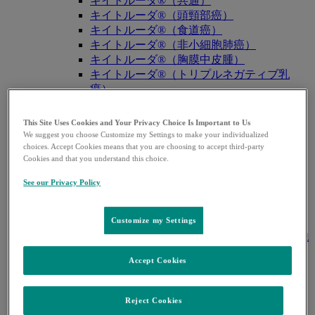
キイトルーダ®（共通）
キイトルーダ®（頭頸部癌）
キイトルーダ®（食道癌）
キイトルーダ®（非小細胞肺癌）
キイトルーダ®（胸膜中皮腫）
キイトルーダ®（トリプルネガティブ乳
癌）
キイトルーダ®（胃癌）
キイトルーダ®（胆道癌）
This Site Uses Cookies and Your Privacy Choice Is Important to Us
キイトルーダ®（腎細胞癌）
We suggest you choose Customize my Settings to make your individualized
choices. Accept Cookies means that you are choosing to accept third-party
キイトルーダ®（尿路上皮癌）
Cookies and that you understand this choice.
キイトルーダ®（子宮体癌）
キイトルーダ®（子宮頸癌）
See our Privacy Policy
キイトルーダ®（悪性黒色腫）
キイトルーダ®（古典的ホジキンリンパ
Customize my Settings
腫）
キイトルーダ®（原発性縦隔大細胞型B細胞
リンパ腫（PMBCL））
Accept Cookies
キイトルーダ®（MSI-High固形癌）
キイトルーダ®（MSI-High結腸・直腸癌）
キイトルーダ®（TMB-High固形癌）
Reject Cookies
キャップバックス®