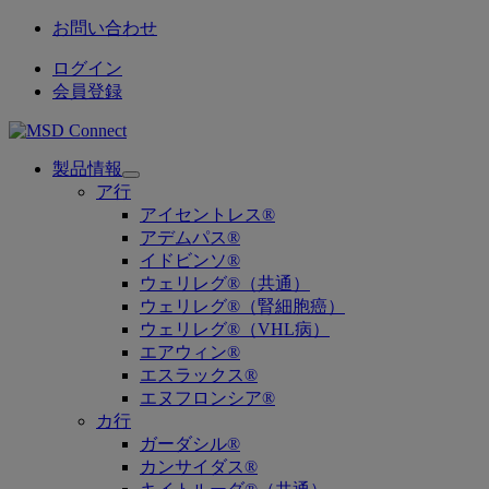
お問い合わせ
ログイン
会員登録
製品情報
Open
ア行
submenu
アイセントレス®
アデムパス®
イドビンソ®
ウェリレグ®（共通）
ウェリレグ®（腎細胞癌）
ウェリレグ®（VHL病）
エアウィン®
エスラックス®
エヌフロンシア®
カ行
ガーダシル®
カンサイダス®