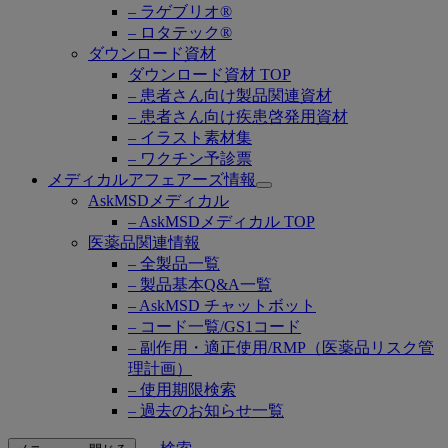
– ラゲブリオ®
– ロタテック®
ダウンロード資材
ダウンロード資材 TOP
– 患者さん向け製品関連資材
– 患者さん向け疾患啓発用資材
– イラスト素材集
– ワクチン予診票
メディカルアフェアーズ情報
Open
AskMSDメディカル
submenu
– AskMSDメディカル TOP
医薬品関連情報
– 全製品一覧
– 製品基本Q&A一覧
– AskMSD チャットボット
– コード一覧/GS1コード
– 副作用・適正使用/RMP（医薬品リスク管
理計画）
– 使用期限検索
– 過去のお知らせ一覧