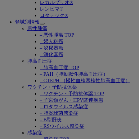
レカルブリオ®
レンビマ®
ロタテック®
領域別情報
Open
悪性腫瘍
submenu
– 悪性腫瘍 TOP
– 婦人科癌
– 泌尿器癌
– 消化器癌
肺高血圧症
– 肺高血圧症 TOP
– PAH（肺動脈性肺高血圧症）
– CTEPH （慢性血栓塞栓性肺高血圧症）
ワクチン・予防抗体薬
– ワクチン・予防抗体薬 TOP
– 子宮頸がん・HPV関連疾患
– ロタウイルス感染症
– 肺炎球菌感染症
– B型肝炎
– RSウイルス感染症
感染症