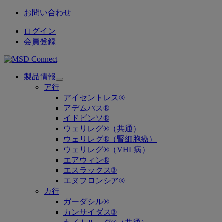
お問い合わせ
ログイン
会員登録
製品情報
Open
ア行
submenu
アイセントレス®
アデムパス®
イドビンソ®
ウェリレグ®（共通）
ウェリレグ®（腎細胞癌）
ウェリレグ®（VHL病）
エアウィン®
エスラックス®
エヌフロンシア®
カ行
ガーダシル®
カンサイダス®