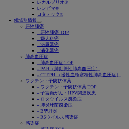
レカルブリオ®
レンビマ®
ロタテック®
領域別情報
Open
悪性腫瘍
submenu
– 悪性腫瘍 TOP
– 婦人科癌
– 泌尿器癌
– 消化器癌
肺高血圧症
– 肺高血圧症 TOP
– PAH（肺動脈性肺高血圧症）
– CTEPH （慢性血栓塞栓性肺高血圧症）
ワクチン・予防抗体薬
– ワクチン・予防抗体薬 TOP
– 子宮頸がん・HPV関連疾患
– ロタウイルス感染症
– 肺炎球菌感染症
– B型肝炎
– RSウイルス感染症
感染症