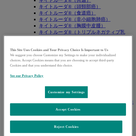
キイトルーダ®（共通）
キイトルーダ®（頭頸部癌）
キイトルーダ®（食道癌）
キイトルーダ®（非小細胞肺癌）
キイトルーダ®（胸膜中皮腫）
キイトルーダ®（トリプルネガティブ乳
癌）
キイトルーダ®（胃癌）
This Site Uses Cookies and Your Privacy Choice Is Important to Us
キイトルーダ®（胆道癌）
We suggest you choose Customize my Settings to make your individualized
キイトルーダ®（腎細胞癌）
choices. Accept Cookies means that you are choosing to accept third-party
キイトルーダ®（尿路上皮癌）
Cookies and that you understand this choice.
キイトルーダ®（子宮体癌）
See our Privacy Policy
キイトルーダ®（子宮頸癌）
キイトルーダ®（悪性黒色腫）
キイトルーダ®（古典的ホジキンリンパ
Customize my Settings
腫）
キイトルーダ®（原発性縦隔大細胞型B細胞
リンパ腫（PMBCL））
Accept Cookies
キイトルーダ®（MSI-High固形癌）
キイトルーダ®（MSI-High結腸・直腸癌）
Reject Cookies
キイトルーダ®（TMB-High固形癌）
キャップバックス®