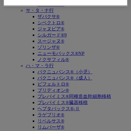
キュビシン®
サ・タ・ナ行
ザバクサ®
シベクトロ®
ジャヌビア®
シルガード®9
スージャヌ®
ゾリンザ®
ニューモバックス®NP
ノクサフィル®
ハ・マ・ラ行
バクニュバンス®（小児）
バクニュバンス®（成人）
ピフェルトロ®
ブリディオン®
プレバイミス®同種造血幹細胞移植
プレバイミス®臓器移植
ヘプタバックス®-Ⅱ
ラゲブリオ®
リベルサス®
リムパーザ®