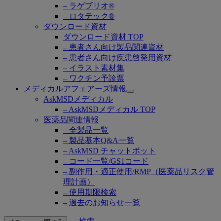
– ラゲブリオ®
– ロタテック®
ダウンロード資材
ダウンロード資材 TOP
– 患者さん向け製品関連資材
– 患者さん向け疾患啓発用資材
– イラスト素材集
– ワクチン予診票
メディカルアフェアーズ情報
Open
AskMSDメディカル
submenu
– AskMSDメディカル TOP
医薬品関連情報
– 全製品一覧
– 製品基本Q&A一覧
– AskMSD チャットボット
– コード一覧/GS1コード
– 副作用・適正使用/RMP（医薬品リスク管
理計画）
– 使用期限検索
– 過去のお知らせ一覧