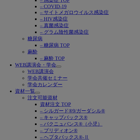
– 感染症 TOP
– COVID-19
– サイトメガロウイルス感染症
– HIV感染症
– 真菌感染症
– グラム陰性菌感染症
糖尿病
– 糖尿病 TOP
麻酔
– 麻酔 TOP
WEB講演会・学会
Open
WEB講演会
submenu
学会共催セミナー
学会カレンダー
資材一覧
Open
注文可能資材
submenu
資材注文 TOP
– シルガード®9/ガーダシル®
– キャップバックス®
– バクニュバンス®（小児）
– ブリディオン®
– ヘプタバックス®-Ⅱ