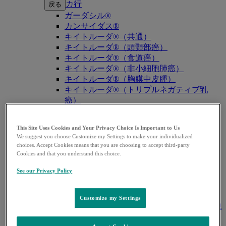
カ行
戻る
ガーダシル®
カンサイダス®
キイトルーダ®（共通）
キイトルーダ®（頭頸部癌）
キイトルーダ®（食道癌）
キイトルーダ®（非小細胞肺癌）
キイトルーダ®（胸膜中皮腫）
キイトルーダ®（トリプルネガティブ乳
癌）
キイトルーダ®（胃癌）
キイトルーダ®（胆道癌）
This Site Uses Cookies and Your Privacy Choice Is Important to Us
キイトルーダ®（腎細胞癌）
We suggest you choose Customize my Settings to make your individualized
キイトルーダ®（尿路上皮癌）
choices. Accept Cookies means that you are choosing to accept third-party
キイトルーダ®（子宮体癌）
Cookies and that you understand this choice.
キイトルーダ®（子宮頸癌）
See our Privacy Policy
キイトルーダ®（悪性黒色腫）
キイトルーダ®（古典的ホジキンリンパ
腫）
Customize my Settings
キイトルーダ®（原発性縦隔大細胞型B細胞
リンパ腫（PMBCL））