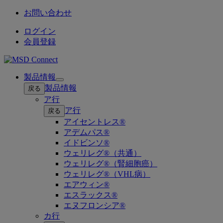
お問い合わせ
ログイン
会員登録
製品情報
Open
製品情報
戻る
submenu
ア行
ア行
戻る
アイセントレス®
アデムパス®
イドビンソ®
ウェリレグ®（共通）
ウェリレグ®（腎細胞癌）
ウェリレグ®（VHL病）
エアウィン®
エスラックス®
エヌフロンシア®
カ行