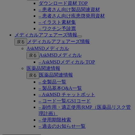
ダウンロード資材 TOP
– 患者さん向け製品関連資材
– 患者さん向け疾患啓発用資材
– イラスト素材集
– ワクチン予診票
メディカルアフェアーズ情報
Open
メディカルアフェアーズ情報
戻る
submenu
AskMSDメディカル
AskMSDメディカル
戻る
– AskMSDメディカル TOP
医薬品関連情報
医薬品関連情報
戻る
– 全製品一覧
– 製品基本Q&A一覧
– AskMSD チャットボット
– コード一覧/GS1コード
– 副作用・適正使用/RMP（医薬品リスク管
理計画）
– 使用期限検索
– 過去のお知らせ一覧