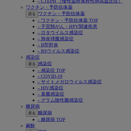
– CTEPH （慢性血栓塞栓性肺高血圧症）
ワクチン・予防抗体薬
ワクチン・予防抗体薬
戻る
– ワクチン・予防抗体薬 TOP
– 子宮頸がん・HPV関連疾患
– ロタウイルス感染症
– 肺炎球菌感染症
– B型肝炎
– RSウイルス感染症
感染症
感染症
戻る
– 感染症 TOP
– COVID-19
– サイトメガロウイルス感染症
– HIV感染症
– 真菌感染症
– グラム陰性菌感染症
糖尿病
糖尿病
戻る
– 糖尿病 TOP
麻酔