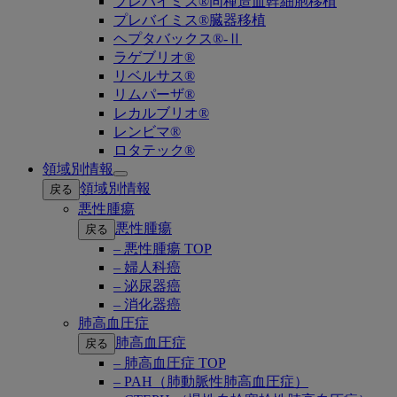
プレバイミス®同種造血幹細胞移植
プレバイミス®臓器移植
ヘプタバックス®-Ⅱ
ラゲブリオ®
リベルサス®
リムパーザ®
レカルブリオ®
レンビマ®
ロタテック®
領域別情報
Open
領域別情報
戻る
submenu
悪性腫瘍
悪性腫瘍
戻る
– 悪性腫瘍 TOP
– 婦人科癌
– 泌尿器癌
– 消化器癌
肺高血圧症
肺高血圧症
戻る
– 肺高血圧症 TOP
– PAH（肺動脈性肺高血圧症）