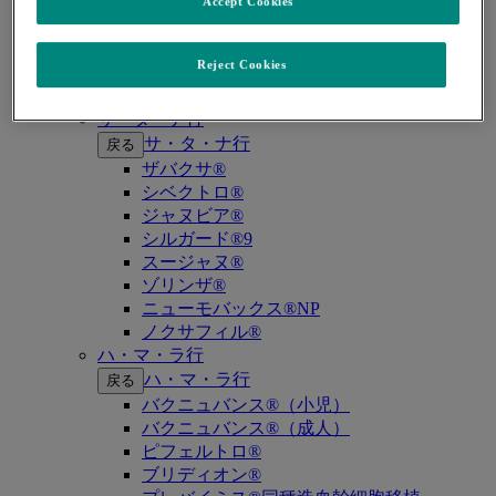
キイトルーダ®（MSI-High固形癌）
Accept Cookies
キイトルーダ®（MSI-High結腸・直腸癌）
キイトルーダ®（TMB-High固形癌）
Reject Cookies
キャップバックス®
キュビシン®
サ・タ・ナ行
サ・タ・ナ行
戻る
ザバクサ®
シベクトロ®
ジャヌビア®
シルガード®9
スージャヌ®
ゾリンザ®
ニューモバックス®NP
ノクサフィル®
ハ・マ・ラ行
ハ・マ・ラ行
戻る
バクニュバンス®（小児）
バクニュバンス®（成人）
ピフェルトロ®
ブリディオン®