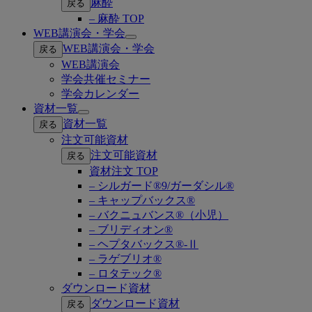
麻酔
戻る
– 麻酔 TOP
WEB講演会・学会
Open
WEB講演会・学会
戻る
submenu
WEB講演会
学会共催セミナー
学会カレンダー
資材一覧
Open
資材一覧
戻る
submenu
注文可能資材
注文可能資材
戻る
資材注文 TOP
– シルガード®9/ガーダシル®
– キャップバックス®
– バクニュバンス®（小児）
– ブリディオン®
– ヘプタバックス®-Ⅱ
– ラゲブリオ®
– ロタテック®
ダウンロード資材
ダウンロード資材
戻る