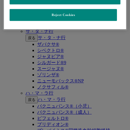
キイトルーダ®（MSI-High固形癌）
キイトルーダ®（MSI-High結腸・直腸癌）
キイトルーダ®（TMB-High固形癌）
Reject Cookies
キャップバックス®
キュビシン®
サ・タ・ナ行
サ・タ・ナ行
戻る
ザバクサ®
シベクトロ®
ジャヌビア®
シルガード®9
スージャヌ®
ゾリンザ®
ニューモバックス®NP
ノクサフィル®
ハ・マ・ラ行
ハ・マ・ラ行
戻る
バクニュバンス®（小児）
バクニュバンス®（成人）
ピフェルトロ®
ブリディオン®