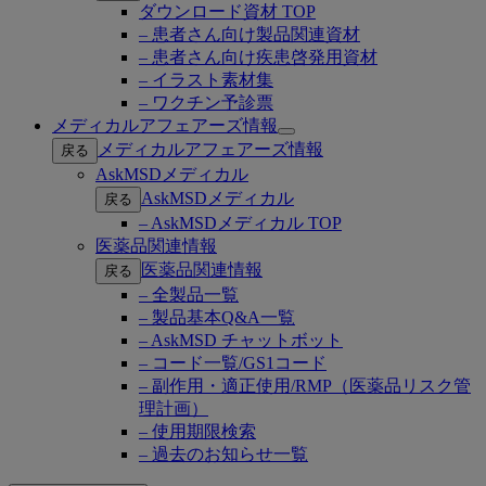
ダウンロード資材 TOP
– 患者さん向け製品関連資材
– 患者さん向け疾患啓発用資材
– イラスト素材集
– ワクチン予診票
メディカルアフェアーズ情報
Open
メディカルアフェアーズ情報
戻る
submenu
AskMSDメディカル
AskMSDメディカル
戻る
– AskMSDメディカル TOP
医薬品関連情報
医薬品関連情報
戻る
– 全製品一覧
– 製品基本Q&A一覧
– AskMSD チャットボット
– コード一覧/GS1コード
– 副作用・適正使用/RMP（医薬品リスク管
理計画）
– 使用期限検索
– 過去のお知らせ一覧