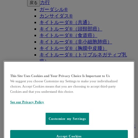
カ行
戻る
ガーダシル®
カンサイダス®
キイトルーダ®（共通）
キイトルーダ®（頭頸部癌）
キイトルーダ®（食道癌）
キイトルーダ®（非小細胞肺癌）
キイトルーダ®（胸膜中皮腫）
キイトルーダ®（トリプルネガティブ乳
癌）
キイトルーダ®（胃癌）
キイトルーダ®（胆道癌）
This Site Uses Cookies and Your Privacy Choice Is Important to Us
キイトルーダ®（腎細胞癌）
We suggest you choose Customize my Settings to make your individualized
choices. Accept Cookies means that you are choosing to accept third-party
キイトルーダ®（尿路上皮癌）
Cookies and that you understand this choice.
キイトルーダ®（子宮体癌）
キイトルーダ®（子宮頸癌）
See our Privacy Policy
キイトルーダ®（悪性黒色腫）
キイトルーダ®（古典的ホジキンリンパ
Customize my Settings
腫）
キイトルーダ®（原発性縦隔大細胞型B細胞
リンパ腫（PMBCL））
Accept Cookies