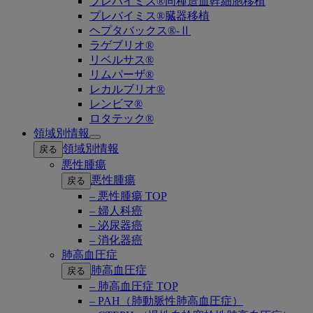
プレバイミス®同種造血幹細胞移植
プレバイミス®臓器移植
ヘプタバックス®-Ⅱ
ラゲブリオ®
リベルサス®
リムパーザ®
レカルブリオ®
レンビマ®
ロタテック®
領域別情報
Open
領域別情報
戻る
submenu
悪性腫瘍
悪性腫瘍
戻る
– 悪性腫瘍 TOP
– 婦人科癌
– 泌尿器癌
– 消化器癌
肺高血圧症
肺高血圧症
戻る
– 肺高血圧症 TOP
– PAH（肺動脈性肺高血圧症）