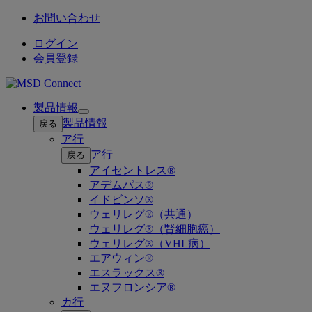
お問い合わせ
ログイン
会員登録
製品情報
Open
製品情報
戻る
submenu
ア行
ア行
戻る
アイセントレス®
アデムパス®
イドビンソ®
ウェリレグ®（共通）
ウェリレグ®（腎細胞癌）
ウェリレグ®（VHL病）
エアウィン®
エスラックス®
エヌフロンシア®
カ行