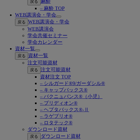
麻酔
戻る
– 麻酔 TOP
WEB講演会・学会
Open
WEB講演会・学会
戻る
submenu
WEB講演会
学会共催セミナー
学会カレンダー
資材一覧
Open
資材一覧
戻る
submenu
注文可能資材
注文可能資材
戻る
資材注文 TOP
– シルガード®9/ガーダシル®
– キャップバックス®
– バクニュバンス®（小児）
– ブリディオン®
– ヘプタバックス®-Ⅱ
– ラゲブリオ®
– ロタテック®
ダウンロード資材
ダウンロード資材
戻る