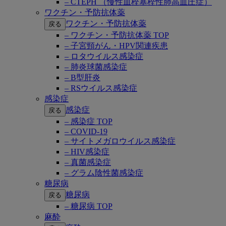
– CTEPH （慢性血栓塞栓性肺高血圧症）
ワクチン・予防抗体薬
ワクチン・予防抗体薬
戻る
– ワクチン・予防抗体薬 TOP
– 子宮頸がん・HPV関連疾患
– ロタウイルス感染症
– 肺炎球菌感染症
– B型肝炎
– RSウイルス感染症
感染症
感染症
戻る
– 感染症 TOP
– COVID-19
– サイトメガロウイルス感染症
– HIV感染症
– 真菌感染症
– グラム陰性菌感染症
糖尿病
糖尿病
戻る
– 糖尿病 TOP
麻酔