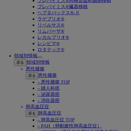
プレバイミス®同種造血幹細胞移植
プレバイミス®臓器移植
ヘプタバックス®-Ⅱ
ラゲブリオ®
リベルサス®
リムパーザ®
レカルブリオ®
レンビマ®
ロタテック®
領域別情報
Open
領域別情報
戻る
submenu
悪性腫瘍
悪性腫瘍
戻る
– 悪性腫瘍 TOP
– 婦人科癌
– 泌尿器癌
– 消化器癌
肺高血圧症
肺高血圧症
戻る
– 肺高血圧症 TOP
– PAH（肺動脈性肺高血圧症）