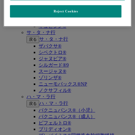
キイトルーダ®（MSI-High固形癌）
キイトルーダ®（MSI-High結腸・直腸癌）
Reject Cookies
キイトルーダ®（TMB-High固形癌）
キャップバックス®
キュビシン®
サ・タ・ナ行
サ・タ・ナ行
戻る
ザバクサ®
シベクトロ®
ジャヌビア®
シルガード®9
スージャヌ®
ゾリンザ®
ニューモバックス®NP
ノクサフィル®
ハ・マ・ラ行
ハ・マ・ラ行
戻る
バクニュバンス®（小児）
バクニュバンス®（成人）
ピフェルトロ®
ブリディオン®