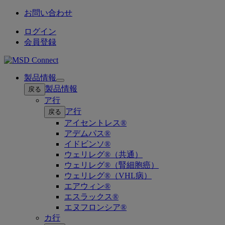
お問い合わせ
ログイン
会員登録
製品情報
Open
製品情報
戻る
submenu
ア行
ア行
戻る
アイセントレス®
アデムパス®
イドビンソ®
ウェリレグ®（共通）
ウェリレグ®（腎細胞癌）
ウェリレグ®（VHL病）
エアウィン®
エスラックス®
エヌフロンシア®
カ行