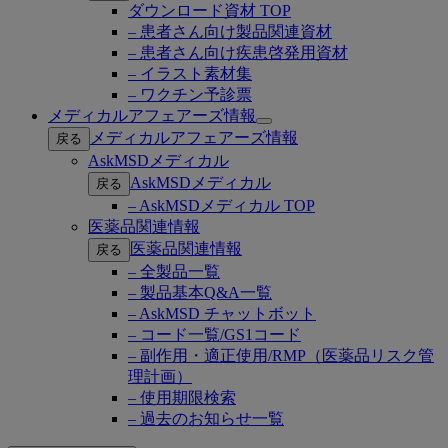
ダウンロード資材 TOP
– 患者さん向け製品関連資材
– 患者さん向け疾患啓発用資材
– イラスト素材集
– ワクチン予診票
メディカルアフェアーズ情報
Open
メディカルアフェアーズ情報
戻る
submenu
AskMSDメディカル
AskMSDメディカル
戻る
– AskMSDメディカル TOP
医薬品関連情報
医薬品関連情報
戻る
– 全製品一覧
– 製品基本Q&A一覧
– AskMSD チャットボット
– コード一覧/GS1コード
– 副作用・適正使用/RMP（医薬品リスク管
理計画）
– 使用期限検索
– 過去のお知らせ一覧