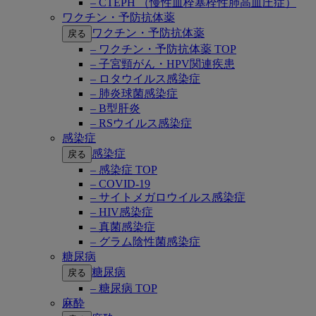
– CTEPH （慢性血栓塞栓性肺高血圧症）
ワクチン・予防抗体薬
ワクチン・予防抗体薬
戻る
– ワクチン・予防抗体薬 TOP
– 子宮頸がん・HPV関連疾患
– ロタウイルス感染症
– 肺炎球菌感染症
– B型肝炎
– RSウイルス感染症
感染症
感染症
戻る
– 感染症 TOP
– COVID-19
– サイトメガロウイルス感染症
– HIV感染症
– 真菌感染症
– グラム陰性菌感染症
糖尿病
糖尿病
戻る
– 糖尿病 TOP
麻酔