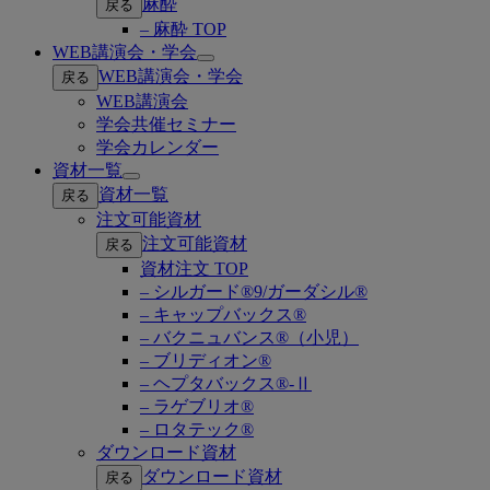
麻酔
戻る
– 麻酔 TOP
WEB講演会・学会
Open
WEB講演会・学会
戻る
submenu
WEB講演会
学会共催セミナー
学会カレンダー
資材一覧
Open
資材一覧
戻る
submenu
注文可能資材
注文可能資材
戻る
資材注文 TOP
– シルガード®9/ガーダシル®
– キャップバックス®
– バクニュバンス®（小児）
– ブリディオン®
– ヘプタバックス®-Ⅱ
– ラゲブリオ®
– ロタテック®
ダウンロード資材
ダウンロード資材
戻る