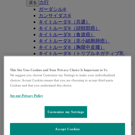
カ行
戻る
ガーダシル®
カンサイダス®
キイトルーダ®（共通）
キイトルーダ®（頭頸部癌）
キイトルーダ®（食道癌）
キイトルーダ®（非小細胞肺癌）
キイトルーダ®（胸膜中皮腫）
キイトルーダ®（トリプルネガティブ乳
癌）
キイトルーダ®（胃癌）
This Site Uses Cookies and Your Privacy Choice Is Important to Us
キイトルーダ®（胆道癌）
We suggest you choose Customize my Settings to make your individualized
キイトルーダ®（腎細胞癌）
choices. Accept Cookies means that you are choosing to accept third-party
キイトルーダ®（尿路上皮癌）
Cookies and that you understand this choice.
キイトルーダ®（子宮体癌）
See our Privacy Policy
キイトルーダ®（子宮頸癌）
キイトルーダ®（悪性黒色腫）
キイトルーダ®（古典的ホジキンリンパ
Customize my Settings
腫）
キイトルーダ®（原発性縦隔大細胞型B細胞
リンパ腫（PMBCL））
Accept Cookies