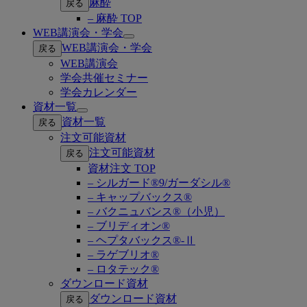
麻酔
戻る
– 麻酔 TOP
WEB講演会・学会
Open
WEB講演会・学会
戻る
submenu
WEB講演会
学会共催セミナー
学会カレンダー
資材一覧
Open
資材一覧
戻る
submenu
注文可能資材
注文可能資材
戻る
資材注文 TOP
– シルガード®9/ガーダシル®
– キャップバックス®
– バクニュバンス®（小児）
– ブリディオン®
– ヘプタバックス®-Ⅱ
– ラゲブリオ®
– ロタテック®
ダウンロード資材
ダウンロード資材
戻る