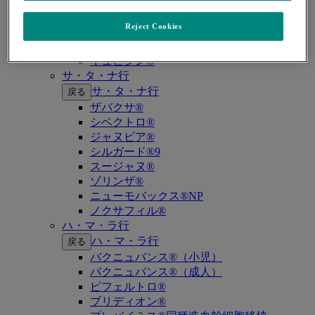
キイトルーダ®（MSI-High固形癌）
キイトルーダ®（MSI-High結腸・直腸癌）
Reject Cookies
キイトルーダ®（TMB-High固形癌）
キャップバックス®
キュビシン®
サ・タ・ナ行
サ・タ・ナ行
戻る
ザバクサ®
シベクトロ®
ジャヌビア®
シルガード®9
スージャヌ®
ゾリンザ®
ニューモバックス®NP
ノクサフィル®
ハ・マ・ラ行
ハ・マ・ラ行
戻る
バクニュバンス®（小児）
バクニュバンス®（成人）
ピフェルトロ®
ブリディオン®