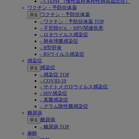
– CTEPH （慢性血栓塞栓性肺高血圧症）
ワクチン・予防抗体薬
ワクチン・予防抗体薬
戻る
– ワクチン・予防抗体薬 TOP
– 子宮頸がん・HPV関連疾患
– ロタウイルス感染症
– 肺炎球菌感染症
– B型肝炎
– RSウイルス感染症
感染症
感染症
戻る
– 感染症 TOP
– COVID-19
– サイトメガロウイルス感染症
– HIV感染症
– 真菌感染症
– グラム陰性菌感染症
糖尿病
糖尿病
戻る
– 糖尿病 TOP
麻酔