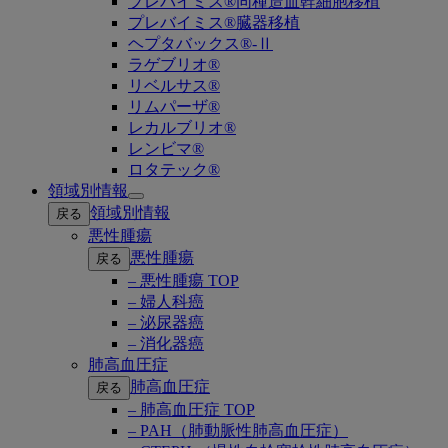
プレバイミス®同種造血幹細胞移植
プレバイミス®臓器移植
ヘプタバックス®-Ⅱ
ラゲブリオ®
リベルサス®
リムパーザ®
レカルブリオ®
レンビマ®
ロタテック®
領域別情報
Open
領域別情報
戻る
submenu
悪性腫瘍
悪性腫瘍
戻る
– 悪性腫瘍 TOP
– 婦人科癌
– 泌尿器癌
– 消化器癌
肺高血圧症
肺高血圧症
戻る
– 肺高血圧症 TOP
– PAH（肺動脈性肺高血圧症）