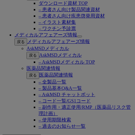
ダウンロード資材 TOP
– 患者さん向け製品関連資材
– 患者さん向け疾患啓発用資材
– イラスト素材集
– ワクチン予診票
メディカルアフェアーズ情報
Open
メディカルアフェアーズ情報
戻る
submenu
AskMSDメディカル
AskMSDメディカル
戻る
– AskMSDメディカル TOP
医薬品関連情報
医薬品関連情報
戻る
– 全製品一覧
– 製品基本Q&A一覧
– AskMSD チャットボット
– コード一覧/GS1コード
– 副作用・適正使用/RMP（医薬品リスク管
理計画）
– 使用期限検索
– 過去のお知らせ一覧