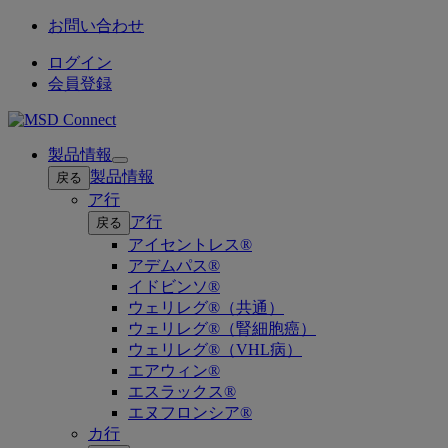
お問い合わせ
ログイン
会員登録
製品情報
Open
製品情報
戻る
submenu
ア行
ア行
戻る
アイセントレス®
アデムパス®
イドビンソ®
ウェリレグ®（共通）
ウェリレグ®（腎細胞癌）
ウェリレグ®（VHL病）
エアウィン®
エスラックス®
エヌフロンシア®
カ行