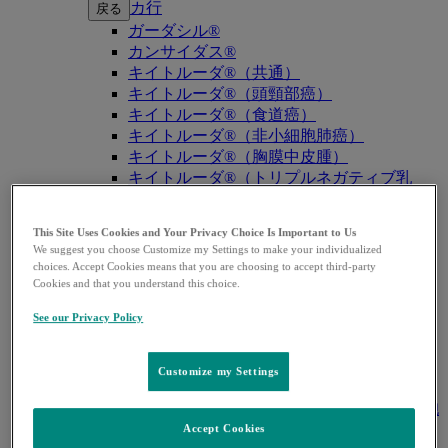
カ行
戻る
ガーダシル®
カンサイダス®
キイトルーダ®（共通）
キイトルーダ®（頭頸部癌）
キイトルーダ®（食道癌）
キイトルーダ®（非小細胞肺癌）
キイトルーダ®（胸膜中皮腫）
キイトルーダ®（トリプルネガティブ乳
癌）
キイトルーダ®（胃癌）
This Site Uses Cookies and Your Privacy Choice Is Important to Us
キイトルーダ®（胆道癌）
We suggest you choose Customize my Settings to make your individualized
キイトルーダ®（腎細胞癌）
choices. Accept Cookies means that you are choosing to accept third-party
キイトルーダ®（尿路上皮癌）
Cookies and that you understand this choice.
キイトルーダ®（子宮体癌）
See our Privacy Policy
キイトルーダ®（子宮頸癌）
キイトルーダ®（悪性黒色腫）
キイトルーダ®（古典的ホジキンリンパ
Customize my Settings
腫）
キイトルーダ®（原発性縦隔大細胞型B細胞
リンパ腫（PMBCL））
Accept Cookies