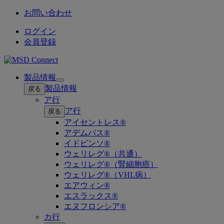
お問い合わせ
ログイン
会員登録
製品情報
Open
製品情報
戻る
submenu
ア行
ア行
戻る
アイセントレス®
アデムパス®
イドビンソ®
ウェリレグ®（共通）
ウェリレグ®（腎細胞癌）
ウェリレグ®（VHL病）
エアウィン®
エスラックス®
エヌフロンシア®
カ行