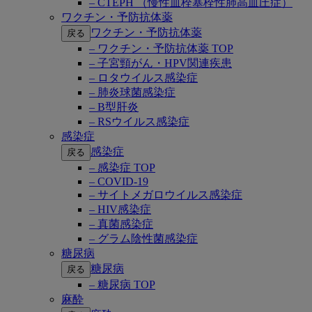
– CTEPH （慢性血栓塞栓性肺高血圧症）
ワクチン・予防抗体薬
ワクチン・予防抗体薬
戻る
– ワクチン・予防抗体薬 TOP
– 子宮頸がん・HPV関連疾患
– ロタウイルス感染症
– 肺炎球菌感染症
– B型肝炎
– RSウイルス感染症
感染症
感染症
戻る
– 感染症 TOP
– COVID-19
– サイトメガロウイルス感染症
– HIV感染症
– 真菌感染症
– グラム陰性菌感染症
糖尿病
糖尿病
戻る
– 糖尿病 TOP
麻酔