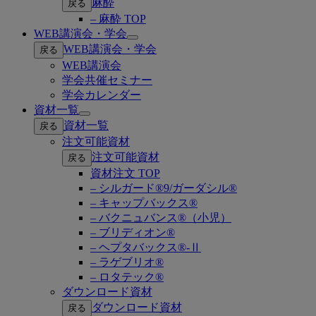
麻酔
戻る
– 麻酔 TOP
WEB講演会・学会
Open
WEB講演会・学会
戻る
submenu
WEB講演会
学会共催セミナー
学会カレンダー
資材一覧
Open
資材一覧
戻る
submenu
注文可能資材
注文可能資材
戻る
資材注文 TOP
– シルガード®9/ガーダシル®
– キャップバックス®
– バクニュバンス®（小児）
– ブリディオン®
– ヘプタバックス®-Ⅱ
– ラゲブリオ®
– ロタテック®
ダウンロード資材
ダウンロード資材
戻る