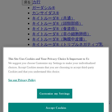
カ行
戻る
ガーダシル®
カンサイダス®
キイトルーダ®（共通）
キイトルーダ®（頭頸部癌）
キイトルーダ®（食道癌）
キイトルーダ®（非小細胞肺癌）
キイトルーダ®（胸膜中皮腫）
キイトルーダ®（トリプルネガティブ乳
癌）
キイトルーダ®（胃癌）
This Site Uses Cookies and Your Privacy Choice Is Important to Us
キイトルーダ®（胆道癌）
We suggest you choose Customize my Settings to make your individualized
キイトルーダ®（腎細胞癌）
choices. Accept Cookies means that you are choosing to accept third-party
キイトルーダ®（尿路上皮癌）
Cookies and that you understand this choice.
キイトルーダ®（子宮体癌）
See our Privacy Policy
キイトルーダ®（子宮頸癌）
キイトルーダ®（悪性黒色腫）
キイトルーダ®（古典的ホジキンリンパ
Customize my Settings
腫）
キイトルーダ®（原発性縦隔大細胞型B細胞
リンパ腫（PMBCL））
Accept Cookies