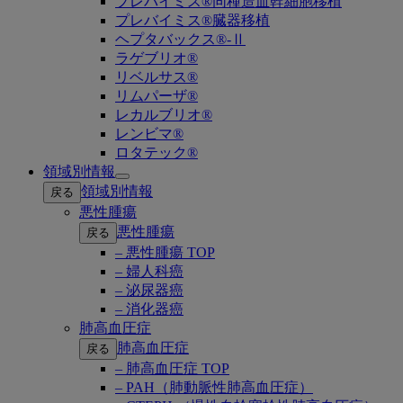
プレバイミス®同種造血幹細胞移植
プレバイミス®臓器移植
ヘプタバックス®-Ⅱ
ラゲブリオ®
リベルサス®
リムパーザ®
レカルブリオ®
レンビマ®
ロタテック®
領域別情報
Open
領域別情報
戻る
submenu
悪性腫瘍
悪性腫瘍
戻る
– 悪性腫瘍 TOP
– 婦人科癌
– 泌尿器癌
– 消化器癌
肺高血圧症
肺高血圧症
戻る
– 肺高血圧症 TOP
– PAH（肺動脈性肺高血圧症）