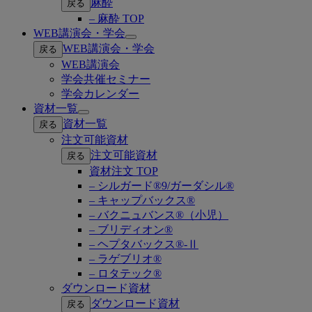
麻酔
戻る
– 麻酔 TOP
WEB講演会・学会
Open
WEB講演会・学会
戻る
submenu
WEB講演会
学会共催セミナー
学会カレンダー
資材一覧
Open
資材一覧
戻る
submenu
注文可能資材
注文可能資材
戻る
資材注文 TOP
– シルガード®9/ガーダシル®
– キャップバックス®
– バクニュバンス®（小児）
– ブリディオン®
– ヘプタバックス®-Ⅱ
– ラゲブリオ®
– ロタテック®
ダウンロード資材
ダウンロード資材
戻る