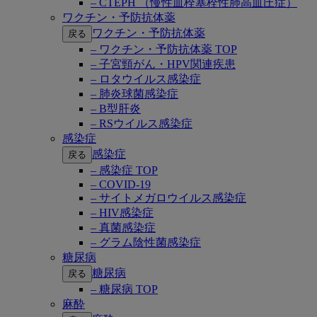
– CTEPH （慢性血栓塞栓性肺高血圧症）
ワクチン・予防抗体薬
ワクチン・予防抗体薬
戻る
– ワクチン・予防抗体薬 TOP
– 子宮頸がん・HPV関連疾患
– ロタウイルス感染症
– 肺炎球菌感染症
– B型肝炎
– RSウイルス感染症
感染症
感染症
戻る
– 感染症 TOP
– COVID-19
– サイトメガロウイルス感染症
– HIV感染症
– 真菌感染症
– グラム陰性菌感染症
糖尿病
糖尿病
戻る
– 糖尿病 TOP
麻酔