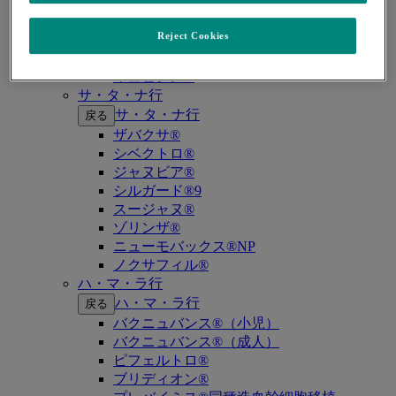
キイトルーダ®（MSI-High固形癌）
キイトルーダ®（MSI-High結腸・直腸癌）
Reject Cookies
キイトルーダ®（TMB-High固形癌）
キャップバックス®
キュビシン®
サ・タ・ナ行
サ・タ・ナ行
戻る
ザバクサ®
シベクトロ®
ジャヌビア®
シルガード®9
スージャヌ®
ゾリンザ®
ニューモバックス®NP
ノクサフィル®
ハ・マ・ラ行
ハ・マ・ラ行
戻る
バクニュバンス®（小児）
バクニュバンス®（成人）
ピフェルトロ®
ブリディオン®