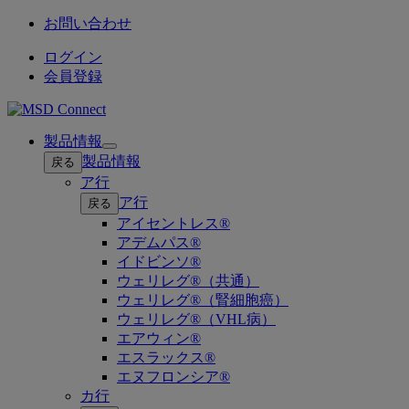
お問い合わせ
ログイン
会員登録
製品情報
Open
製品情報
戻る
submenu
ア行
ア行
戻る
アイセントレス®
アデムパス®
イドビンソ®
ウェリレグ®（共通）
ウェリレグ®（腎細胞癌）
ウェリレグ®（VHL病）
エアウィン®
エスラックス®
エヌフロンシア®
カ行