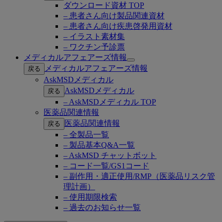
ダウンロード資材 TOP
– 患者さん向け製品関連資材
– 患者さん向け疾患啓発用資材
– イラスト素材集
– ワクチン予診票
メディカルアフェアーズ情報
Open
メディカルアフェアーズ情報
戻る
submenu
AskMSDメディカル
AskMSDメディカル
戻る
– AskMSDメディカル TOP
医薬品関連情報
医薬品関連情報
戻る
– 全製品一覧
– 製品基本Q&A一覧
– AskMSD チャットボット
– コード一覧/GS1コード
– 副作用・適正使用/RMP（医薬品リスク管
理計画）
– 使用期限検索
– 過去のお知らせ一覧