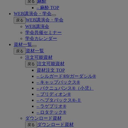
麻酔
戻る
– 麻酔 TOP
WEB講演会・学会
Open
WEB講演会・学会
戻る
submenu
WEB講演会
学会共催セミナー
学会カレンダー
資材一覧
Open
資材一覧
戻る
submenu
注文可能資材
注文可能資材
戻る
資材注文 TOP
– シルガード®9/ガーダシル®
– キャップバックス®
– バクニュバンス®（小児）
– ブリディオン®
– ヘプタバックス®-Ⅱ
– ラゲブリオ®
– ロタテック®
ダウンロード資材
ダウンロード資材
戻る