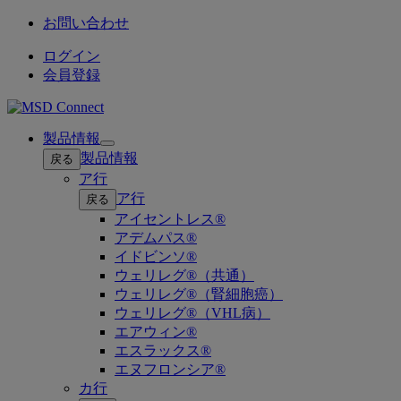
お問い合わせ
ログイン
会員登録
製品情報
Open
製品情報
戻る
submenu
ア行
ア行
戻る
アイセントレス®
アデムパス®
イドビンソ®
ウェリレグ®（共通）
ウェリレグ®（腎細胞癌）
ウェリレグ®（VHL病）
エアウィン®
エスラックス®
エヌフロンシア®
カ行