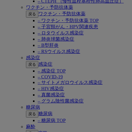
– CTEPH （慢性血栓塞栓性肺高血圧症）
ワクチン・予防抗体薬
ワクチン・予防抗体薬
戻る
– ワクチン・予防抗体薬 TOP
– 子宮頸がん・HPV関連疾患
– ロタウイルス感染症
– 肺炎球菌感染症
– B型肝炎
– RSウイルス感染症
感染症
感染症
戻る
– 感染症 TOP
– COVID-19
– サイトメガロウイルス感染症
– HIV感染症
– 真菌感染症
– グラム陰性菌感染症
糖尿病
糖尿病
戻る
– 糖尿病 TOP
麻酔