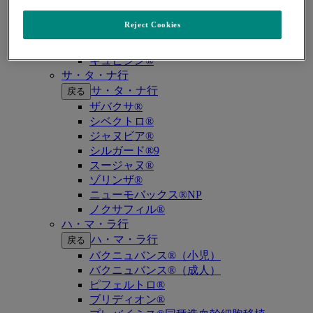
キイトルーダ®（MSI-High固形癌）
キイトルーダ®（MSI-High結腸・直腸癌）
Reject Cookies
キイトルーダ®（TMB-High固形癌）
キャップバックス®
キュビシン®
サ・タ・ナ行
サ・タ・ナ行
戻る
ザバクサ®
シベクトロ®
ジャヌビア®
シルガード®9
スージャヌ®
ゾリンザ®
ニューモバックス®NP
ノクサフィル®
ハ・マ・ラ行
ハ・マ・ラ行
戻る
バクニュバンス®（小児）
バクニュバンス®（成人）
ピフェルトロ®
ブリディオン®