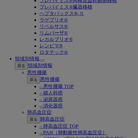
プレバイミス®同種造血幹細胞移植
プレバイミス®臓器移植
ヘプタバックス®-Ⅱ
ラゲブリオ®
リベルサス®
リムパーザ®
レカルブリオ®
レンビマ®
ロタテック®
領域別情報
Open
領域別情報
戻る
submenu
悪性腫瘍
悪性腫瘍
戻る
– 悪性腫瘍 TOP
– 婦人科癌
– 泌尿器癌
– 消化器癌
肺高血圧症
肺高血圧症
戻る
– 肺高血圧症 TOP
– PAH（肺動脈性肺高血圧症）