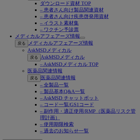
ダウンロード資材 TOP
– 患者さん向け製品関連資材
– 患者さん向け疾患啓発用資材
– イラスト素材集
– ワクチン予診票
メディカルアフェアーズ情報
Open
メディカルアフェアーズ情報
戻る
submenu
AskMSDメディカル
AskMSDメディカル
戻る
– AskMSDメディカル TOP
医薬品関連情報
医薬品関連情報
戻る
– 全製品一覧
– 製品基本Q&A一覧
– AskMSD チャットボット
– コード一覧/GS1コード
– 副作用・適正使用/RMP（医薬品リスク管
理計画）
– 使用期限検索
– 過去のお知らせ一覧