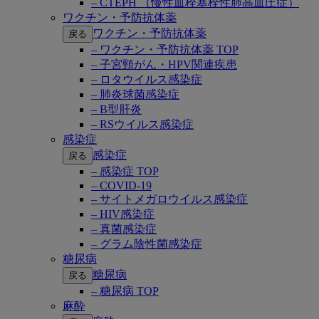
– CTEPH （慢性血栓塞栓性肺高血圧症）
ワクチン・予防抗体薬
ワクチン・予防抗体薬
戻る
– ワクチン・予防抗体薬 TOP
– 子宮頸がん・HPV関連疾患
– ロタウイルス感染症
– 肺炎球菌感染症
– B型肝炎
– RSウイルス感染症
感染症
感染症
戻る
– 感染症 TOP
– COVID-19
– サイトメガロウイルス感染症
– HIV感染症
– 真菌感染症
– グラム陰性菌感染症
糖尿病
糖尿病
戻る
– 糖尿病 TOP
麻酔