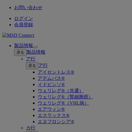
お問い合わせ
ログイン
会員登録
製品情報
Open
製品情報
戻る
submenu
ア行
ア行
戻る
アイセントレス®
アデムパス®
イドビンソ®
ウェリレグ®（共通）
ウェリレグ®（腎細胞癌）
ウェリレグ®（VHL病）
エアウィン®
エスラックス®
エヌフロンシア®
カ行