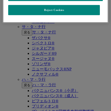
キイトルーダ®（MSI-High固形癌）
キイトルーダ®（MSI-High結腸・直腸癌）
Reject Cookies
キイトルーダ®（TMB-High固形癌）
キャップバックス®
キュビシン®
サ・タ・ナ行
サ・タ・ナ行
戻る
ザバクサ®
シベクトロ®
ジャヌビア®
シルガード®9
スージャヌ®
ゾリンザ®
ニューモバックス®NP
ノクサフィル®
ハ・マ・ラ行
ハ・マ・ラ行
戻る
バクニュバンス®（小児）
バクニュバンス®（成人）
ピフェルトロ®
ブリディオン®