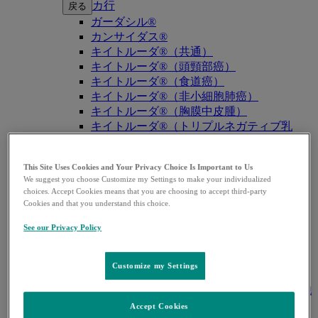
カ行
戻る
ガーダシル®
カンサイダス®
キイトルーダ®（共通）
キイトルーダ®（頭頸部癌）
キイトルーダ®（食道癌）
キイトルーダ®（非小細胞肺癌）
キイトルーダ®（胸膜中皮腫）
キイトルーダ®（トリプルネガティブ乳
癌）
キイトルーダ®（胃癌）
This Site Uses Cookies and Your Privacy Choice Is Important to Us
キイトルーダ®（胆道癌）
We suggest you choose Customize my Settings to make your individualized
キイトルーダ®（腎細胞癌）
choices. Accept Cookies means that you are choosing to accept third-party
キイトルーダ®（尿路上皮癌）
Cookies and that you understand this choice.
キイトルーダ®（子宮体癌）
See our Privacy Policy
キイトルーダ®（子宮頸癌）
キイトルーダ®（悪性黒色腫）
キイトルーダ®（古典的ホジキンリンパ
Customize my Settings
腫）
キイトルーダ®（原発性縦隔大細胞型B細胞
リンパ腫（PMBCL））
Accept Cookies