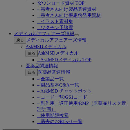
ダウンロード資材 TOP
– 患者さん向け製品関連資材
– 患者さん向け疾患啓発用資材
– イラスト素材集
– ワクチン予診票
メディカルアフェアーズ情報
Open
メディカルアフェアーズ情報
戻る
submenu
AskMSDメディカル
AskMSDメディカル
戻る
– AskMSDメディカル TOP
医薬品関連情報
医薬品関連情報
戻る
– 全製品一覧
– 製品基本Q&A一覧
– AskMSD チャットボット
– コード一覧/GS1コード
– 副作用・適正使用/RMP（医薬品リスク管
理計画）
– 使用期限検索
– 過去のお知らせ一覧