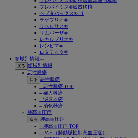
プレバイミス®同種造血幹細胞移植
プレバイミス®臓器移植
ヘプタバックス®-Ⅱ
ラゲブリオ®
リベルサス®
リムパーザ®
レカルブリオ®
レンビマ®
ロタテック®
領域別情報
Open
領域別情報
戻る
submenu
悪性腫瘍
悪性腫瘍
戻る
– 悪性腫瘍 TOP
– 婦人科癌
– 泌尿器癌
– 消化器癌
肺高血圧症
肺高血圧症
戻る
– 肺高血圧症 TOP
– PAH（肺動脈性肺高血圧症）