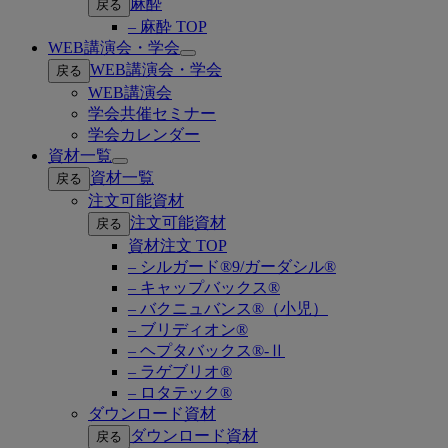
麻酔
戻る
– 麻酔 TOP
WEB講演会・学会
Open
WEB講演会・学会
戻る
submenu
WEB講演会
学会共催セミナー
学会カレンダー
資材一覧
Open
資材一覧
戻る
submenu
注文可能資材
注文可能資材
戻る
資材注文 TOP
– シルガード®9/ガーダシル®
– キャップバックス®
– バクニュバンス®（小児）
– ブリディオン®
– ヘプタバックス®-Ⅱ
– ラゲブリオ®
– ロタテック®
ダウンロード資材
ダウンロード資材
戻る