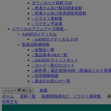
ダウンロード資材 TOP
– 患者さん向け製品関連資材
– 患者さん向け疾患啓発用資材
– イラスト素材集
– ワクチン予診票
メディカルアフェアーズ情報
Open
AskMSDメディカル
submenu
– AskMSDメディカル TOP
医薬品関連情報
– 全製品一覧
– 製品基本Q&A一覧
– AskMSD チャットボット
– コード一覧/GS1コード
– 副作用・適正使用/RMP（医薬品リスク管
– 使用期限検索
– 過去のお知らせ一覧
検索
メニュー
閉じる
ホーム
資材一覧
医療関係者向け イラスト素材集
薬
共有する