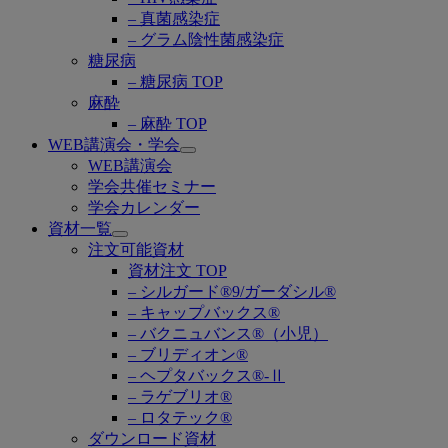
– 真菌感染症
– グラム陰性菌感染症
糖尿病
– 糖尿病 TOP
麻酔
– 麻酔 TOP
WEB講演会・学会
Open
WEB講演会
submenu
学会共催セミナー
学会カレンダー
資材一覧
Open
注文可能資材
submenu
資材注文 TOP
– シルガード®9/ガーダシル®
– キャップバックス®
– バクニュバンス®（小児）
– ブリディオン®
– ヘプタバックス®-Ⅱ
– ラゲブリオ®
– ロタテック®
ダウンロード資材