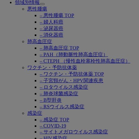
領域別情報
Open
悪性腫瘍
submenu
– 悪性腫瘍 TOP
– 婦人科癌
– 泌尿器癌
– 消化器癌
肺高血圧症
– 肺高血圧症 TOP
– PAH（肺動脈性肺高血圧症）
– CTEPH （慢性血栓塞栓性肺高血圧症）
ワクチン・予防抗体薬
– ワクチン・予防抗体薬 TOP
– 子宮頸がん・HPV関連疾患
– ロタウイルス感染症
– 肺炎球菌感染症
– B型肝炎
– RSウイルス感染症
感染症
– 感染症 TOP
– COVID-19
– サイトメガロウイルス感染症
– HIV感染症