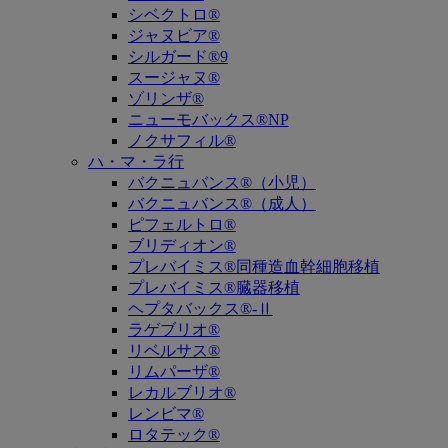
シベクトロ®
ジャヌビア®
シルガード®9
スージャヌ®
ゾリンザ®
ニューモバックス®NP
ノクサフィル®
ハ・マ・ラ行
バクニュバンス®（小児）
バクニュバンス®（成人）
ピフェルトロ®
ブリディオン®
プレバイミス®同種造血幹細胞移植
プレバイミス®臓器移植
ヘプタバックス®-Ⅱ
ラゲブリオ®
リベルサス®
リムパーザ®
レカルブリオ®
レンビマ®
ロタテック®