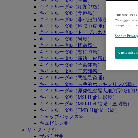
キイトルーダ®（共通）
キイトルーダ®（頭頸部癌）
キイトルーダ®（食道癌）
This Site Uses 
キイトルーダ®（非小細胞肺癌）
We suggest you 
accept third-par
キイトルーダ®（胸膜中皮腫）
キイトルーダ®（トリプルネガティブ乳癌）
See our Privac
キイトルーダ®（胃癌）
キイトルーダ®（胆道癌）
キイトルーダ®（腎細胞癌）
Customize m
キイトルーダ®（尿路上皮癌）
キイトルーダ®（子宮体癌）
キイトルーダ®（子宮頸癌）
キイトルーダ®（悪性黒色腫）
キイトルーダ®（古典的ホジキンリンパ腫）
キイトルーダ®（原発性縦隔大細胞型B細胞リ
キイトルーダ®（MSI-High固形癌）
キイトルーダ®（MSI-High結腸・直腸癌）
キイトルーダ®（TMB-High固形癌）
キャップバックス®
キュビシン®
サ・タ・ナ行
ザバクサ®