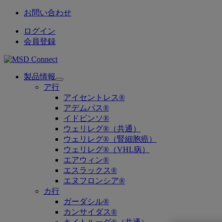
お問い合わせ
ログイン
会員登録
製品情報
Open
ア行
submenu
アイセントレス®
アデムパス®
イドビンソ®
ウェリレグ®（共通）
ウェリレグ®（腎細胞癌）
ウェリレグ®（VHL病）
エアウィン®
エスラックス®
エヌフロンシア®
カ行
ガーダシル®
カンサイダス®