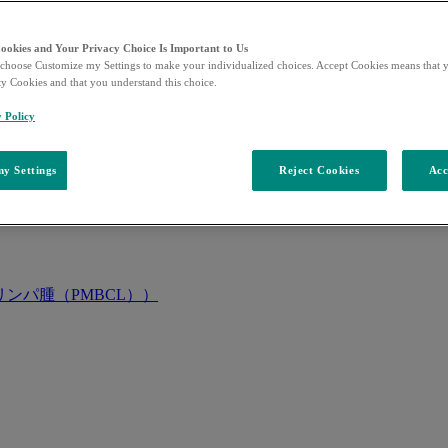
Cookies and Your Privacy Choice Is Important to Us
choose Customize my Settings to make your individualized choices. Accept Cookies means that y
ty Cookies and that you understand this choice.
y Policy
y Settings
Reject Cookies
Acc
ンパ腫（PMBCL））