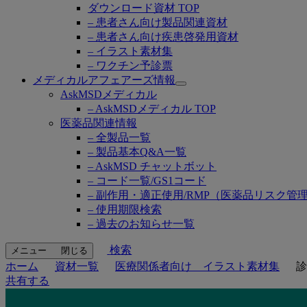
ダウンロード資材 TOP
– 患者さん向け製品関連資材
– 患者さん向け疾患啓発用資材
– イラスト素材集
– ワクチン予診票
メディカルアフェアーズ情報
Open
AskMSDメディカル
submenu
– AskMSDメディカル TOP
医薬品関連情報
– 全製品一覧
– 製品基本Q&A一覧
– AskMSD チャットボット
– コード一覧/GS1コード
– 副作用・適正使用/RMP（医薬品リスク管
– 使用期限検索
– 過去のお知らせ一覧
検索
メニュー
閉じる
ホーム
資材一覧
医療関係者向け イラスト素材集
診
共有する