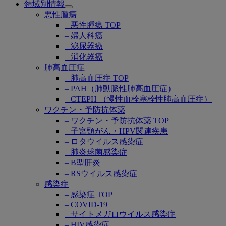
領域別情報
Open
悪性腫瘍
submenu
– 悪性腫瘍 TOP
– 婦人科癌
– 泌尿器癌
– 消化器癌
肺高血圧症
– 肺高血圧症 TOP
– PAH（肺動脈性肺高血圧症）
– CTEPH （慢性血栓塞栓性肺高血圧症）
ワクチン・予防抗体薬
– ワクチン・予防抗体薬 TOP
– 子宮頸がん・HPV関連疾患
– ロタウイルス感染症
– 肺炎球菌感染症
– B型肝炎
– RSウイルス感染症
感染症
– 感染症 TOP
– COVID-19
– サイトメガロウイルス感染症
– HIV感染症