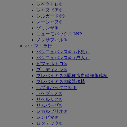
シベクトロ®
ジャヌビア®
シルガード®9
スージャヌ®
ゾリンザ®
ニューモバックス®NP
ノクサフィル®
ハ・マ・ラ行
バクニュバンス®（小児）
バクニュバンス®（成人）
ピフェルトロ®
ブリディオン®
プレバイミス®同種造血幹細胞移植
プレバイミス®臓器移植
ヘプタバックス®-Ⅱ
ラゲブリオ®
リベルサス®
リムパーザ®
レカルブリオ®
レンビマ®
ロタテック®