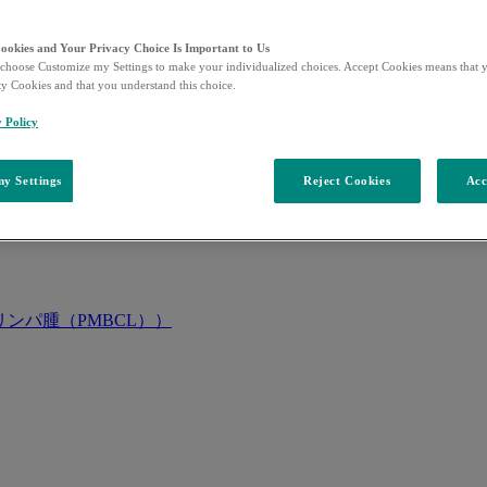
Cookies and Your Privacy Choice Is Important to Us
choose Customize my Settings to make your individualized choices. Accept Cookies means that y
ty Cookies and that you understand this choice.
y Policy
y Settings
Reject Cookies
Acc
ンパ腫（PMBCL））