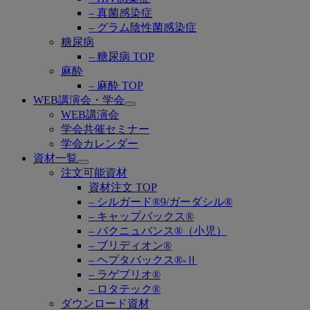
– 真菌感染症
– グラム陰性菌感染症
糖尿病
– 糖尿病 TOP
麻酔
– 麻酔 TOP
WEB講演会・学会
Open
WEB講演会
submenu
学会共催セミナー
学会カレンダー
資材一覧
Open
注文可能資材
submenu
資材注文 TOP
– シルガード®9/ガーダシル®
– キャップバックス®
– バクニュバンス®（小児）
– ブリディオン®
– ヘプタバックス®-Ⅱ
– ラゲブリオ®
– ロタテック®
ダウンロード資材