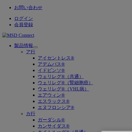
お問い合わせ
ログイン
会員登録
製品情報
Open
ア行
submenu
アイセントレス®
アデムパス®
イドビンソ®
ウェリレグ®（共通）
ウェリレグ®（腎細胞癌）
ウェリレグ®（VHL病）
エアウィン®
エスラックス®
エヌフロンシア®
カ行
ガーダシル®
カンサイダス®