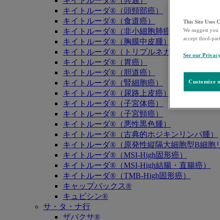
キイトルーダ®（共通）
キイトルーダ®（頭頸部癌）
キイトルーダ®（食道癌）
This Site Uses 
キイトルーダ®（非小細胞肺癌）
We suggest you 
accept third-par
キイトルーダ®（胸膜中皮腫）
キイトルーダ®（トリプルネガティブ乳癌）
See our Privac
キイトルーダ®（胃癌）
キイトルーダ®（胆道癌）
キイトルーダ®（腎細胞癌）
Customize m
キイトルーダ®（尿路上皮癌）
キイトルーダ®（子宮体癌）
キイトルーダ®（子宮頸癌）
キイトルーダ®（悪性黒色腫）
キイトルーダ®（古典的ホジキンリンパ腫）
キイトルーダ®（原発性縦隔大細胞型B細胞リ
キイトルーダ®（MSI-High固形癌）
キイトルーダ®（MSI-High結腸・直腸癌）
キイトルーダ®（TMB-High固形癌）
キャップバックス®
キュビシン®
サ・タ・ナ行
ザバクサ®