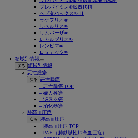
プレバイミス®同種造血幹細胞移植
プレバイミス®臓器移植
ヘプタバックス®-Ⅱ
ラゲブリオ®
リベルサス®
リムパーザ®
レカルブリオ®
レンビマ®
ロタテック®
領域別情報
Open
領域別情報
戻る
submenu
悪性腫瘍
悪性腫瘍
戻る
– 悪性腫瘍 TOP
– 婦人科癌
– 泌尿器癌
– 消化器癌
肺高血圧症
肺高血圧症
戻る
– 肺高血圧症 TOP
– PAH（肺動脈性肺高血圧症）