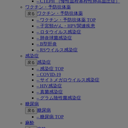
– CTEPH （慢性血栓塞栓性肺高血圧症）
ワクチン・予防抗体薬
ワクチン・予防抗体薬
戻る
– ワクチン・予防抗体薬 TOP
– 子宮頸がん・HPV関連疾患
– ロタウイルス感染症
– 肺炎球菌感染症
– B型肝炎
– RSウイルス感染症
感染症
感染症
戻る
– 感染症 TOP
– COVID-19
– サイトメガロウイルス感染症
– HIV感染症
– 真菌感染症
– グラム陰性菌感染症
糖尿病
糖尿病
戻る
– 糖尿病 TOP
麻酔