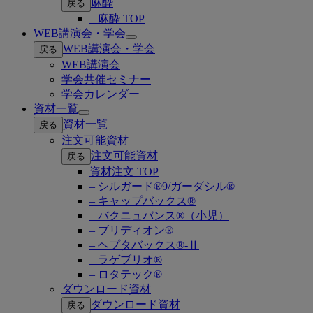
麻酔
戻る
– 麻酔 TOP
WEB講演会・学会
Open
WEB講演会・学会
戻る
submenu
WEB講演会
学会共催セミナー
学会カレンダー
資材一覧
Open
資材一覧
戻る
submenu
注文可能資材
注文可能資材
戻る
資材注文 TOP
– シルガード®9/ガーダシル®
– キャップバックス®
– バクニュバンス®（小児）
– ブリディオン®
– ヘプタバックス®-Ⅱ
– ラゲブリオ®
– ロタテック®
ダウンロード資材
ダウンロード資材
戻る