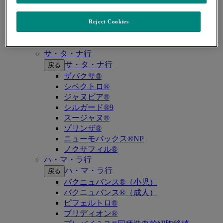
キイトルーダ®（MSI-High固形癌）
キイトルーダ®（MSI-High結腸・直腸癌）
キイトルーダ®（TMB-High固形癌）
Reject Cookies
キャップバックス®
キュビシン®
サ・タ・ナ行
サ・タ・ナ行
戻る
ザバクサ®
シベクトロ®
ジャヌビア®
シルガード®9
スージャヌ®
ゾリンザ®
ニューモバックス®NP
ノクサフィル®
ハ・マ・ラ行
ハ・マ・ラ行
戻る
バクニュバンス®（小児）
バクニュバンス®（成人）
ピフェルトロ®
ブリディオン®