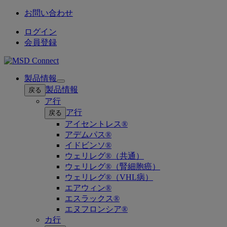
お問い合わせ
ログイン
会員登録
製品情報
Open
製品情報
戻る
submenu
ア行
ア行
戻る
アイセントレス®
アデムパス®
イドビンソ®
ウェリレグ®（共通）
ウェリレグ®（腎細胞癌）
ウェリレグ®（VHL病）
エアウィン®
エスラックス®
エヌフロンシア®
カ行