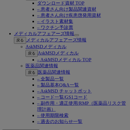
ダウンロード資材 TOP
– 患者さん向け製品関連資材
– 患者さん向け疾患啓発用資材
– イラスト素材集
– ワクチン予診票
メディカルアフェアーズ情報
Open
メディカルアフェアーズ情報
戻る
submenu
AskMSDメディカル
AskMSDメディカル
戻る
– AskMSDメディカル TOP
医薬品関連情報
医薬品関連情報
戻る
– 全製品一覧
– 製品基本Q&A一覧
– AskMSD チャットボット
– コード一覧/GS1コード
– 副作用・適正使用/RMP（医薬品リスク管
理計画）
– 使用期限検索
– 過去のお知らせ一覧