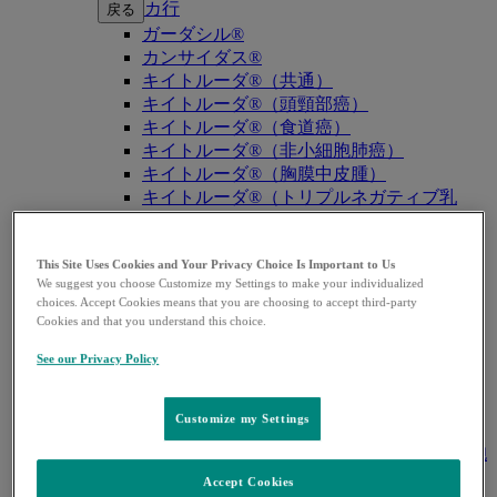
カ行
戻る
ガーダシル®
カンサイダス®
キイトルーダ®（共通）
キイトルーダ®（頭頸部癌）
キイトルーダ®（食道癌）
キイトルーダ®（非小細胞肺癌）
キイトルーダ®（胸膜中皮腫）
キイトルーダ®（トリプルネガティブ乳
癌）
キイトルーダ®（胃癌）
キイトルーダ®（胆道癌）
This Site Uses Cookies and Your Privacy Choice Is Important to Us
We suggest you choose Customize my Settings to make your individualized
キイトルーダ®（腎細胞癌）
choices. Accept Cookies means that you are choosing to accept third-party
キイトルーダ®（尿路上皮癌）
Cookies and that you understand this choice.
キイトルーダ®（子宮体癌）
キイトルーダ®（子宮頸癌）
See our Privacy Policy
キイトルーダ®（悪性黒色腫）
キイトルーダ®（古典的ホジキンリンパ
Customize my Settings
腫）
キイトルーダ®（原発性縦隔大細胞型B細胞
リンパ腫（PMBCL））
Accept Cookies