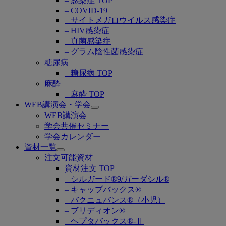
– 感染症 TOP
– COVID-19
– サイトメガロウイルス感染症
– HIV感染症
– 真菌感染症
– グラム陰性菌感染症
糖尿病
– 糖尿病 TOP
麻酔
– 麻酔 TOP
WEB講演会・学会
Open
WEB講演会
submenu
学会共催セミナー
学会カレンダー
資材一覧
Open
注文可能資材
submenu
資材注文 TOP
– シルガード®9/ガーダシル®
– キャップバックス®
– バクニュバンス®（小児）
– ブリディオン®
– ヘプタバックス®-Ⅱ