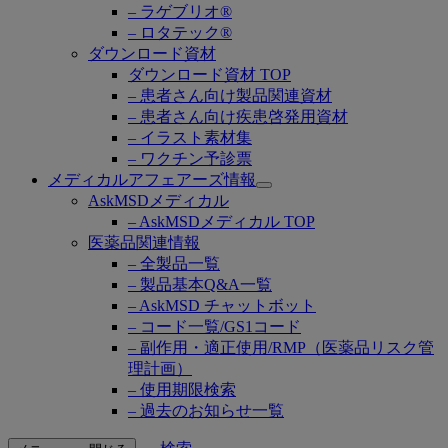
– ラゲブリオ®
– ロタテック®
ダウンロード資材
ダウンロード資材 TOP
– 患者さん向け製品関連資材
– 患者さん向け疾患啓発用資材
– イラスト素材集
– ワクチン予診票
メディカルアフェアーズ情報
Open
AskMSDメディカル
submenu
– AskMSDメディカル TOP
医薬品関連情報
– 全製品一覧
– 製品基本Q&A一覧
– AskMSD チャットボット
– コード一覧/GS1コード
– 副作用・適正使用/RMP（医薬品リスク管
理計画）
– 使用期限検索
– 過去のお知らせ一覧