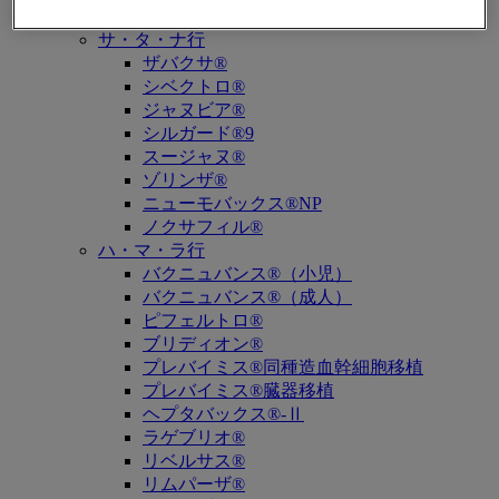
キュビシン®
サ・タ・ナ行
ザバクサ®
シベクトロ®
ジャヌビア®
シルガード®9
スージャヌ®
ゾリンザ®
ニューモバックス®NP
ノクサフィル®
ハ・マ・ラ行
バクニュバンス®（小児）
バクニュバンス®（成人）
ピフェルトロ®
ブリディオン®
プレバイミス®同種造血幹細胞移植
プレバイミス®臓器移植
ヘプタバックス®-Ⅱ
ラゲブリオ®
リベルサス®
リムパーザ®