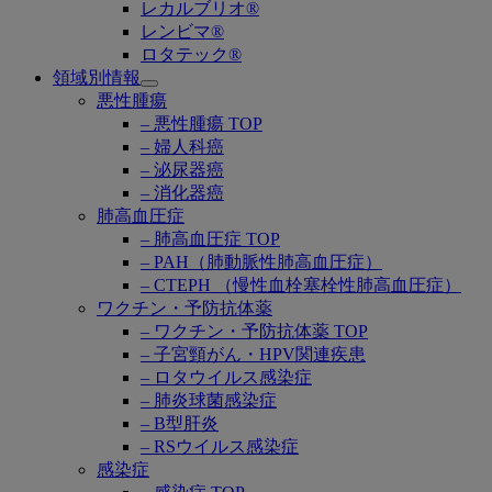
レカルブリオ®
レンビマ®
ロタテック®
領域別情報
Open
悪性腫瘍
submenu
– 悪性腫瘍 TOP
– 婦人科癌
– 泌尿器癌
– 消化器癌
肺高血圧症
– 肺高血圧症 TOP
– PAH（肺動脈性肺高血圧症）
– CTEPH （慢性血栓塞栓性肺高血圧症）
ワクチン・予防抗体薬
– ワクチン・予防抗体薬 TOP
– 子宮頸がん・HPV関連疾患
– ロタウイルス感染症
– 肺炎球菌感染症
– B型肝炎
– RSウイルス感染症
感染症