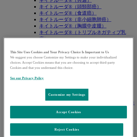
キイトルーダ®（共通）
キイトルーダ®（頭頸部癌）
キイトルーダ®（食道癌）
キイトルーダ®（非小細胞肺癌）
キイトルーダ®（胸膜中皮腫）
キイトルーダ®（トリプルネガティブ乳
癌）
キイトルーダ®（胃癌）
キイトルーダ®（胆道癌）
This Site Uses Cookies and Your Privacy Choice Is Important to Us
キイトルーダ®（腎細胞癌）
We suggest you choose Customize my Settings to make your individualized
choices. Accept Cookies means that you are choosing to accept third-party
キイトルーダ®（尿路上皮癌）
Cookies and that you understand this choice.
キイトルーダ®（子宮体癌）
キイトルーダ®（子宮頸癌）
See our Privacy Policy
キイトルーダ®（悪性黒色腫）
キイトルーダ®（古典的ホジキンリンパ
Customize my Settings
腫）
キイトルーダ®（原発性縦隔大細胞型B細胞
リンパ腫（PMBCL））
Accept Cookies
キイトルーダ®（MSI-High固形癌）
キイトルーダ®（MSI-High結腸・直腸癌）
キイトルーダ®（TMB-High固形癌）
Reject Cookies
キャップバックス®