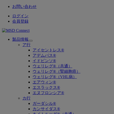
お問い合わせ
ログイン
会員登録
製品情報
Open
ア行
submenu
アイセントレス®
アデムパス®
イドビンソ®
ウェリレグ®（共通）
ウェリレグ®（腎細胞癌）
ウェリレグ®（VHL病）
エアウィン®
エスラックス®
エヌフロンシア®
カ行
ガーダシル®
カンサイダス®